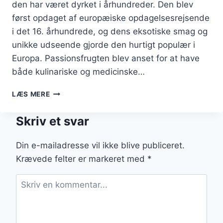
den har været dyrket i århundreder. Den blev
først opdaget af europæiske opdagelsesrejsende
i det 16. århundrede, og dens eksotiske smag og
unikke udseende gjorde den hurtigt populær i
Europa. Passionsfrugten blev anset for at have
både kulinariske og medicinske…
PASSIONSFRUGT
LÆS MERE
OG
CITRON
Skriv et svar
TIL
EN
SYRLIG
Din e-mailadresse vil ikke blive publiceret.
FORNYELSE
Krævede felter er markeret med
*