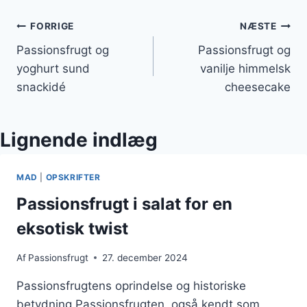
Indlægsnavigation
FORRIGE
NÆSTE
Passionsfrugt og
Passionsfrugt og
yoghurt sund
vanilje himmelsk
snackidé
cheesecake
Lignende indlæg
MAD
|
OPSKRIFTER
Passionsfrugt i salat for en
eksotisk twist
Af
Passionsfrugt
27. december 2024
Passionsfrugtens oprindelse og historiske
betydning Passionsfrugten, også kendt som