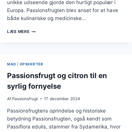
unikke udseende gjorde den hurtigt populær i
Europa. Passionsfrugten blev anset for at have
både kulinariske og medicinske…
PASSIONSFRUGT
LÆS MERE
OG
HVID
CHOKOLADE:
EN
LÆKKER
MAD
|
OPSKRIFTER
OG
SØD
Passionsfrugt og citron til en
KOMBINATION
syrlig fornyelse
Af
Passionsfrugt
17. december 2024
Passionsfrugtens oprindelse og historiske
betydning Passionsfrugten, også kendt som
Passiflora edulis, stammer fra Sydamerika, hvor