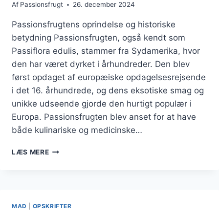
Af
Passionsfrugt
26. december 2024
Passionsfrugtens oprindelse og historiske
betydning Passionsfrugten, også kendt som
Passiflora edulis, stammer fra Sydamerika, hvor
den har været dyrket i århundreder. Den blev
først opdaget af europæiske opdagelsesrejsende
i det 16. århundrede, og dens eksotiske smag og
unikke udseende gjorde den hurtigt populær i
Europa. Passionsfrugten blev anset for at have
både kulinariske og medicinske…
PASSIONSFRUGT
LÆS MERE
OG
BÆR
I
SUND
MORGENMADSSKÅL
MAD
|
OPSKRIFTER