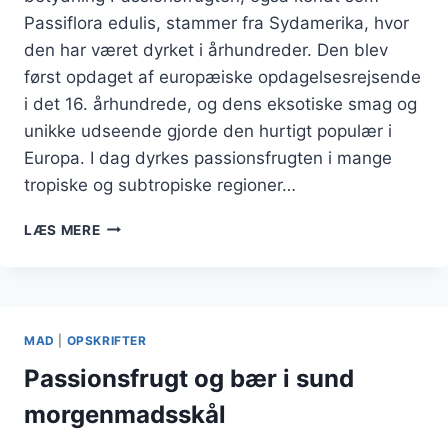
Passiflora edulis, stammer fra Sydamerika, hvor
den har været dyrket i århundreder. Den blev
først opdaget af europæiske opdagelsesrejsende
i det 16. århundrede, og dens eksotiske smag og
unikke udseende gjorde den hurtigt populær i
Europa. I dag dyrkes passionsfrugten i mange
tropiske og subtropiske regioner…
PASSIONSFRUGT
LÆS MERE
I
SALAT
FOR
EN
EKSOTISK
MAD
|
OPSKRIFTER
TWIST
Passionsfrugt og bær i sund
morgenmadsskål