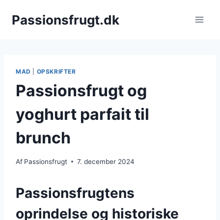
Fortsæt
Passionsfrugt.dk
til
indhold
MAD
|
OPSKRIFTER
Passionsfrugt og
yoghurt parfait til
brunch
Af
Passionsfrugt
7. december 2024
Passionsfrugtens
oprindelse og historiske