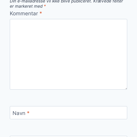
Din e-mailadresse vil ikke blive publiceret.
Krævede felter
er markeret med
*
Kommentar
*
Navn
*