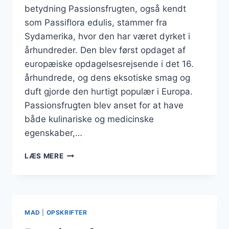
betydning Passionsfrugten, også kendt
som Passiflora edulis, stammer fra
Sydamerika, hvor den har været dyrket i
århundreder. Den blev først opdaget af
europæiske opdagelsesrejsende i det 16.
århundrede, og dens eksotiske smag og
duft gjorde den hurtigt populær i Europa.
Passionsfrugten blev anset for at have
både kulinariske og medicinske
egenskaber,…
PASSIONSFRUGT
LÆS MERE
I
DRINK
MED
ALKOHOL
TIL
MAD
|
OPSKRIFTER
FEST