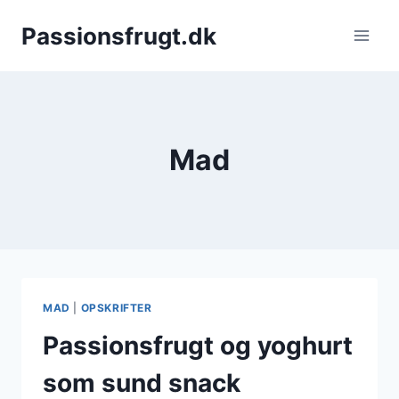
Fortsæt
Passionsfrugt.dk
til
indhold
Mad
MAD
|
OPSKRIFTER
Passionsfrugt og yoghurt
som sund snack