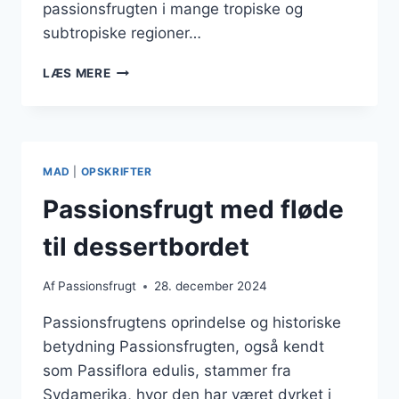
passionsfrugten i mange tropiske og
subtropiske regioner…
PASSIONSFRUGT
LÆS MERE
MED
FLØDE
TIL
DESSERTBORDET
MAD
|
OPSKRIFTER
Passionsfrugt med fløde
til dessertbordet
Af
Passionsfrugt
28. december 2024
Passionsfrugtens oprindelse og historiske
betydning Passionsfrugten, også kendt
som Passiflora edulis, stammer fra
Sydamerika, hvor den har været dyrket i