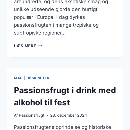
århundrede, og dens eksotiske smag og
unikke udseende gjorde den hurtigt
populær i Europa. I dag dyrkes
passionsfrugten i mange tropiske og
subtropiske regioner…
PASSIONSFRUGT
LÆS MERE
OG
INGEFÆR
FOR
EKSTRA
ZING
MAD
|
OPSKRIFTER
I
MADLAVNING
Passionsfrugt i drink med
alkohol til fest
Af
Passionsfrugt
28. december 2024
Passionsfrugtens oprindelse og historiske