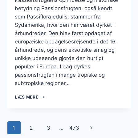
betydning Passionsfrugten, også kendt
som Passiflora edulis, stammer fra
Sydamerika, hvor den har været dyrket i
århundreder. Den blev først opdaget af
europæiske opdagelsesrejsende i det 16.
århundrede, og dens eksotiske smag og
unikke udseende gjorde den hurtigt
populær i Europa. I dag dyrkes
passionsfrugten i mange tropiske og
subtropiske regioner…
PASSIONSFRUGT
LÆS MERE
OG
HONNING
SOM
NATURLIG
Side
Næste
1
2
3
…
473
SØDME