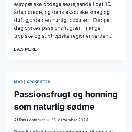
europæiske opdagelsesrejsende i det 16.
århundrede, og dens eksotiske smag og
duft gjorde den hurtigt populær i Europa. I
dag dyrkes passionsfrugten i mange
tropiske og subtropiske regioner verden…
PASSIONSFRUGT
LÆS MERE
TIL
KAGEFYLD
DER
IMPONERER
MAD
|
OPSKRIFTER
Passionsfrugt og honning
som naturlig sødme
Af
Passionsfrugt
28. december 2024
Passionsfrugtens oprindelse og historiske