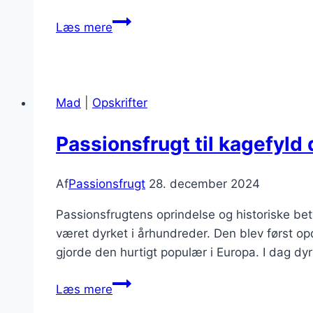
Passionsfrugt
Læs mere
marmelade
til
morgenmad
Mad
|
Opskrifter
Passionsfrugt til kagefyld
Af
Passionsfrugt
28. december 2024
Passionsfrugtens oprindelse og historiske be
været dyrket i århundreder. Den blev først o
gjorde den hurtigt populær i Europa. I dag d
Passionsfrugt
Læs mere
til