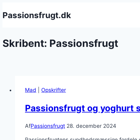
Fortsæt
Passionsfrugt.dk
til
indhold
Skribent: Passionsfrugt
Mad
|
Opskrifter
Passionsfrugt og yoghurt
Af
Passionsfrugt
28. december 2024
Passionsfrugtens sundhedsmæssige fordele og