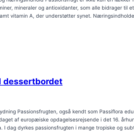
ner, mineraler og antioxidanter, som alle bidrager til e
amt vitamin A, der understøtter synet. Næringsindholdet
l dessertbordet
tydning Passionsfrugten, også kendt som Passiflora edu
pdaget af europæiske opdagelsesrejsende i det 16. årh
. I dag dyrkes passionsfrugten i mange tropiske og sub