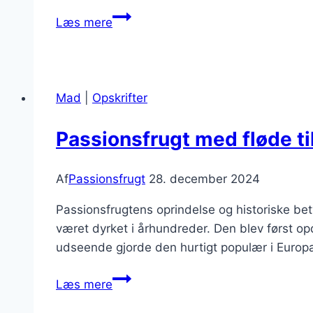
Passionsfrugt
Læs mere
med
fløde
til
dessertbordet
Mad
|
Opskrifter
Passionsfrugt med fløde ti
Af
Passionsfrugt
28. december 2024
Passionsfrugtens oprindelse og historiske be
været dyrket i århundreder. Den blev først o
udseende gjorde den hurtigt populær i Europa
Passionsfrugt
Læs mere
med