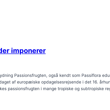
 der imponerer
tydning Passionsfrugten, også kendt som Passiflora edu
pdaget af europæiske opdagelsesrejsende i det 16. årh
yrkes passionsfrugten i mange tropiske og subtropiske r