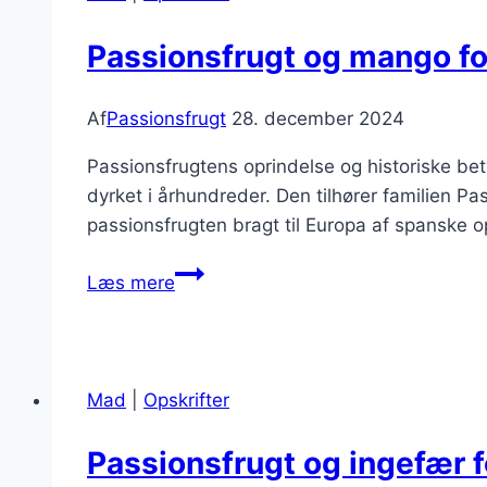
Passionsfrugt og mango fo
Af
Passionsfrugt
28. december 2024
Passionsfrugtens oprindelse og historiske be
dyrket i århundreder. Den tilhører familien Pa
passionsfrugten bragt til Europa af spanske 
Passionsfrugt
Læs mere
og
mango
for
tropisk
Mad
|
Opskrifter
smag
Passionsfrugt og ingefær f