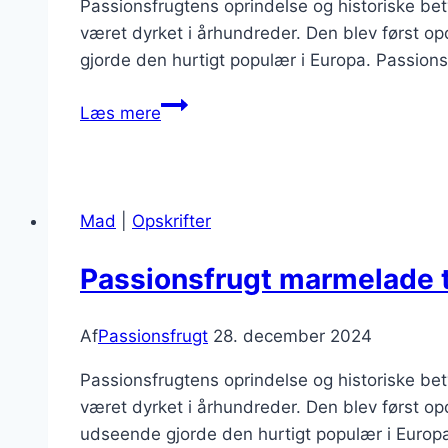
Passionsfrugtens oprindelse og historiske be
været dyrket i århundreder. Den blev først o
gjorde den hurtigt populær i Europa. Passion
Passionsfrugt
Læs mere
i
drink
med
alkohol
Mad
|
Opskrifter
til
fest
Passionsfrugt marmelade 
Af
Passionsfrugt
28. december 2024
Passionsfrugtens oprindelse og historiske be
været dyrket i århundreder. Den blev først o
udseende gjorde den hurtigt populær i Europa