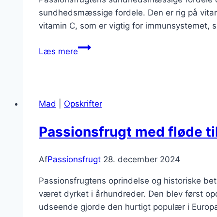
sundhedsmæssige fordele. Den er rig på vitami
vitamin C, som er vigtig for immunsystemet, s
Passionsfrugt
Læs mere
og
yoghurt
som
sund
Mad
|
Opskrifter
snack
Passionsfrugt med fløde ti
Af
Passionsfrugt
28. december 2024
Passionsfrugtens oprindelse og historiske be
været dyrket i århundreder. Den blev først o
udseende gjorde den hurtigt populær i Europa