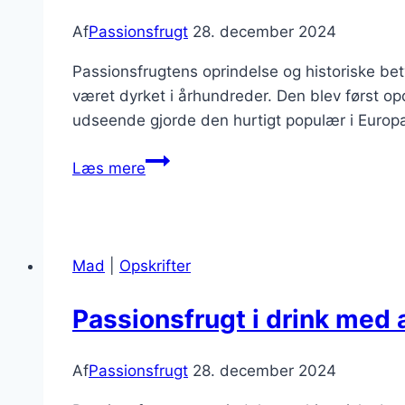
Af
Passionsfrugt
28. december 2024
Passionsfrugtens oprindelse og historiske be
været dyrket i århundreder. Den blev først o
udseende gjorde den hurtigt populær i Europa
Passionsfrugt
Læs mere
og
ingefær
for
ekstra
Mad
|
Opskrifter
zing
i
Passionsfrugt i drink med al
madlavning
Af
Passionsfrugt
28. december 2024