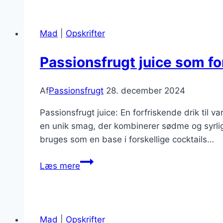
fløde
til
dessertbordet
Mad
|
Opskrifter
Passionsfrugt juice som fo
Af
Passionsfrugt
28. december 2024
Passionsfrugt juice: En forfriskende drik til 
en unik smag, der kombinerer sødme og syrligh
bruges som en base i forskellige cocktails…
Passionsfrugt
Læs mere
juice
som
forfriskning
Mad
|
Opskrifter