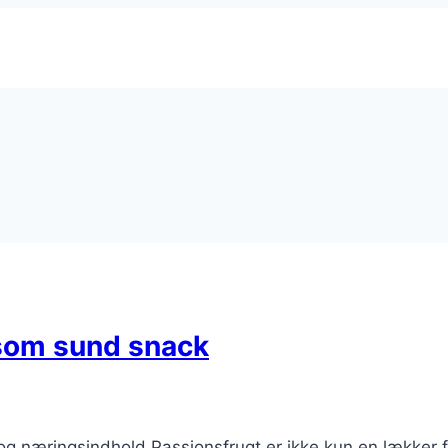
 som sund snack
 næringsindhold Passionsfrugt er ikke kun en lækker fr