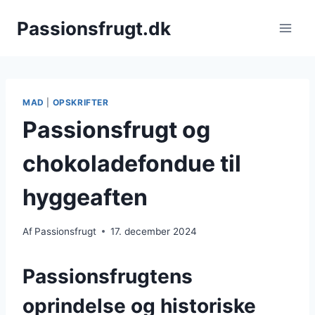
Fortsæt
Passionsfrugt.dk
til
indhold
MAD
|
OPSKRIFTER
Passionsfrugt og
chokoladefondue til
hyggeaften
Af
Passionsfrugt
17. december 2024
Passionsfrugtens
oprindelse og historiske