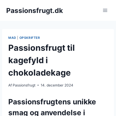
Fortsæt
Passionsfrugt.dk
til
indhold
MAD
|
OPSKRIFTER
Passionsfrugt til
kagefyld i
chokoladekage
Af
Passionsfrugt
14. december 2024
Passionsfrugtens unikke
smag og anvendelse i