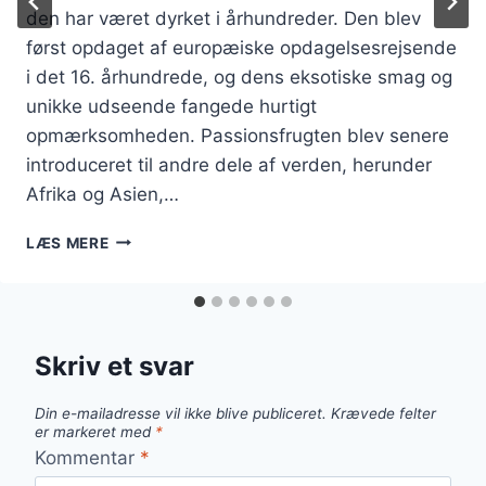
den har været dyrket i århundreder. Den blev
først opdaget af europæiske opdagelsesrejsende
i det 16. århundrede, og dens eksotiske smag og
unikke udseende fangede hurtigt
opmærksomheden. Passionsfrugten blev senere
introduceret til andre dele af verden, herunder
Afrika og Asien,…
PASSIONSFRUGT
LÆS MERE
OG
CHOKOLADE
SOM
SØDT
MATCH
Skriv et svar
Din e-mailadresse vil ikke blive publiceret.
Krævede felter
er markeret med
*
Kommentar
*