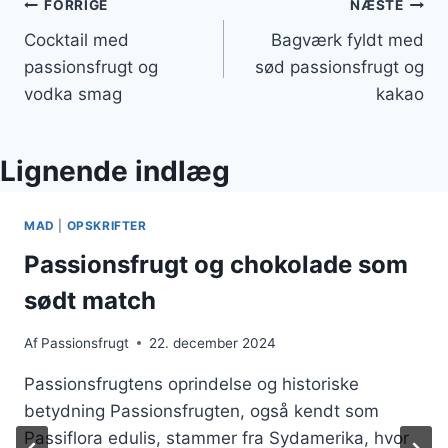
Indlægsnavigation
FORRIGE
NÆSTE
Cocktail med
Bagværk fyldt med
passionsfrugt og
sød passionsfrugt og
vodka smag
kakao
Lignende indlæg
MAD
|
OPSKRIFTER
Passionsfrugt og chokolade som
sødt match
Af
Passionsfrugt
22. december 2024
Passionsfrugtens oprindelse og historiske
betydning Passionsfrugten, også kendt som
Passiflora edulis, stammer fra Sydamerika, hvor