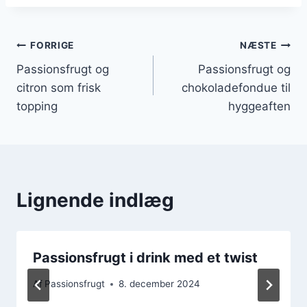
Indlægsnavigation
FORRIGE
NÆSTE
Passionsfrugt og
Passionsfrugt og
citron som frisk
chokoladefondue til
topping
hyggeaften
Lignende indlæg
Passionsfrugt i drink med et twist
Af
Passionsfrugt
8. december 2024