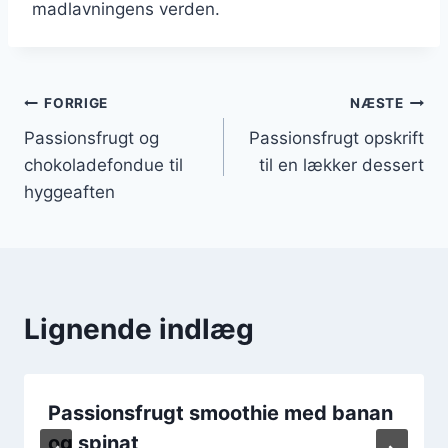
madlavningens verden.
Indlægsnavigation
FORRIGE
NÆSTE
Passionsfrugt og
Passionsfrugt opskrift
chokoladefondue til
til en lækker dessert
hyggeaften
Lignende indlæg
Passionsfrugt smoothie med banan
og spinat