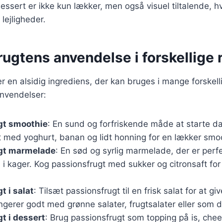
sert er ikke kun lækker, men også visuel tiltalende, hv
e lejligheder.
ugtens anvendelse i forskellige r
r en alsidig ingrediens, der kan bruges i mange forskelli
nvendelser:
gt smoothie
: En sund og forfriskende måde at starte d
t med yoghurt, banan og lidt honning for en lækker smo
gt marmelade
: En sød og syrlig marmelade, der er perf
d i kager. Kog passionsfrugt med sukker og citronsaft for
t i salat
: Tilsæt passionsfrugt til en frisk salat for at gi
gerer godt med grønne salater, frugtsalater eller som d
t i dessert
: Brug passionsfrugt som topping på is, chee