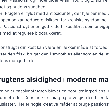
iner
: Passionsfrugt indeholder vitamin A, C og E, som er 
et og hudens sundhed.
er
: Frugten er fyldt med antioxidanter, der hjælper med
roppen og kan reducere risikoen for kroniske sygdomme.
: Passionsfrugt er en god kilde til kostfibre, som er vigt
e med at regulere blodsukkeret.
ionsfrugt i din kost kan være en lækker måde at forbedr
er den frisk, bruger den i smoothies eller som en del af
dens mange fordele.
rugtens alsidighed i moderne ma
ing er passionsfrugten blevet en populær ingrediens, d
gourmetretter. Dens unikke smag og farve gør den til en f
iaster. Her er nogle kreative måder at bruge passionsf