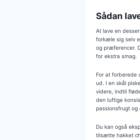
Sådan lav
At lave en desser
forkæle sig selv 
og præferencer. Du
for ekstra smag.
For at forberede 
ud. I en skål pisk
videre, indtil flø
den luftige konsi
passionsfrugt og 
Du kan også ekspe
tilsætte hakket c