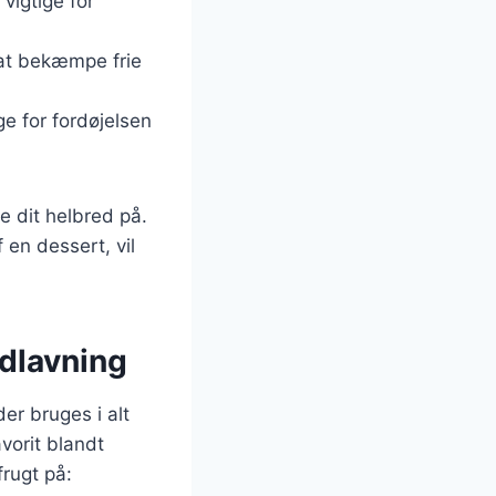
vigtige for
 at bekæmpe frie
ige for fordøjelsen
e dit helbred på.
 en dessert, vil
dlavning
er bruges i alt
avorit blandt
rugt på: