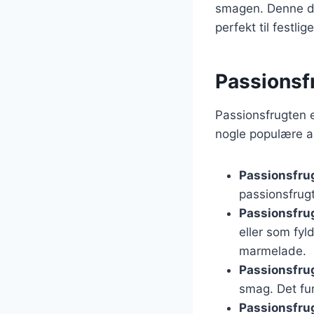
smagen. Denne des
perfekt til festlig
Passionsfr
Passionsfrugten e
nogle populære a
Passionsfru
passionsfrug
Passionsfru
eller som fyl
marmelade.
Passionsfrug
smag. Det fun
Passionsfrug