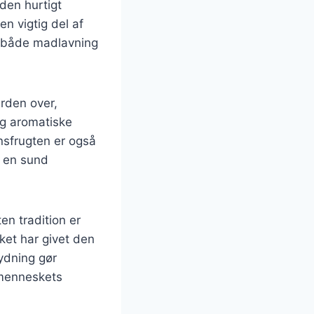
den hurtigt
n vigtig del af
 i både madlavning
erden over,
og aromatiske
onsfrugten er også
m en sund
en tradition er
ket har givet den
tydning gør
 menneskets