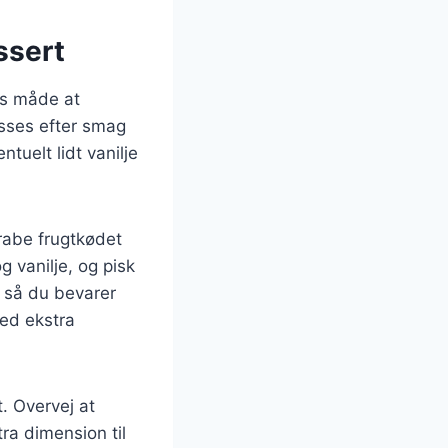
ssert
øs måde at
asses efter smag
tuelt lidt vanilje
rabe frugtkødet
g vanilje, og pisk
n, så du bevarer
med ekstra
. Overvej at
tra dimension til