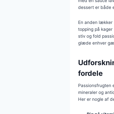
med en sauce lave
dessert er både e
En anden lækker 
topping på kager 
stiv og fold pass
glæde enhver gæ
Udforskni
fordele
Passionsfrugten 
mineraler og antio
Her er nogle af 