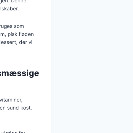
agen. Denne
elskaber.
bruges som
um, pisk fløden
essert, der vil
dsmæssige
vitaminer,
l en sund kost.