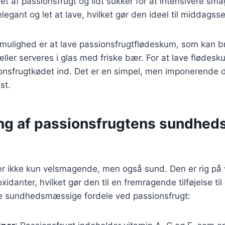
t af passionsfrugt og lidt sukker for at intensivere sm
legant og let at lave, hvilket gør den ideel til middagss
mulighed er at lave passionsfrugtflødeskum, som kan 
eller serveres i glas med friske bær. For at lave flødesk
ionsfrugtkødet ind. Det er en simpel, men imponerende d
st.
ng af passionsfrugtens sundhe
er ikke kun velsmagende, men også sund. Den er rig på 
xidanter, hvilket gør den til en fremragende tilføjelse ti
de sundhedsmæssige fordele ved passionsfrugt: