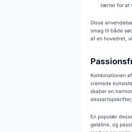
tærter for at 
Disse anvendelser
smag til både sød
af en hovedret, v
Passionsfr
Kombinationen af 
cremede konsisten
skaber en harmon
dessertopskrifter,
En populær desse
gelatine, og pass