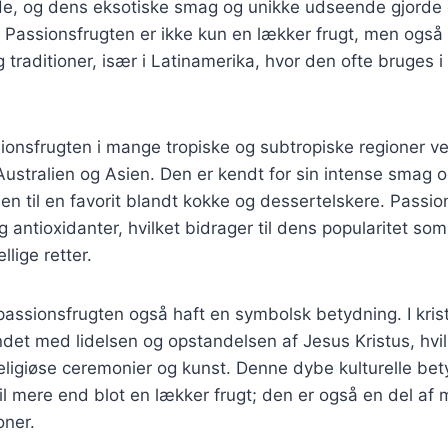
de, og dens eksotiske smag og unikke udseende gjorde 
 Passionsfrugten er ikke kun en lækker frugt, men også e
 traditioner, især i Latinamerika, hvor den ofte bruges
ionsfrugten i mange tropiske og subtropiske regioner v
Australien og Asien. Den er kendt for sin intense smag 
 den til en favorit blandt kokke og dessertelskere. Passi
g antioxidanter, hvilket bidrager til dens popularitet so
llige retter.
 passionsfrugten også haft en symbolsk betydning. I krist
det med lidelsen og opstandelsen af Jesus Kristus, hvil
 religiøse ceremonier og kunst. Denne dybe kulturelle be
il mere end blot en lækker frugt; den er også en del af
oner.