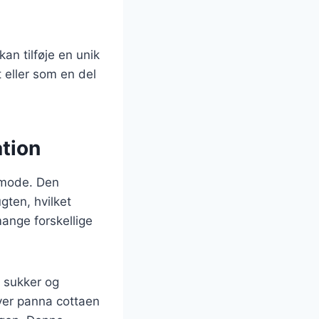
an tilføje en unik
 eller som en del
ation
f mode. Den
gten, hvilket
ange forskellige
 sukker og
rver panna cottaen