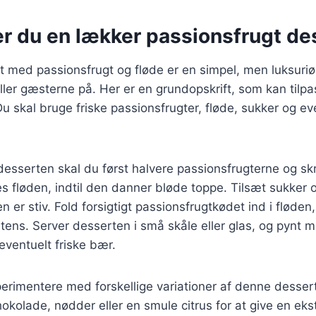
er du en lækker passionsfrugt de
t med passionsfrugt og fløde er en simpel, men luksuri
eller gæsterne på. Her er en grundopskrift, som kan tilp
 skal bruge friske passionsfrugter, fløde, sukker og even
desserten skal du først halvere passionsfrugterne og sk
es fløden, indtil den danner bløde toppe. Tilsæt sukker o
den er stiv. Fold forsigtigt passionsfrugtkødet ind i fløde
stens. Server desserten i små skåle eller glas, og pynt 
eventuelt friske bær.
rimentere med forskellige variationer af denne dessert
hokolade, nødder eller en smule citrus for at give en eks