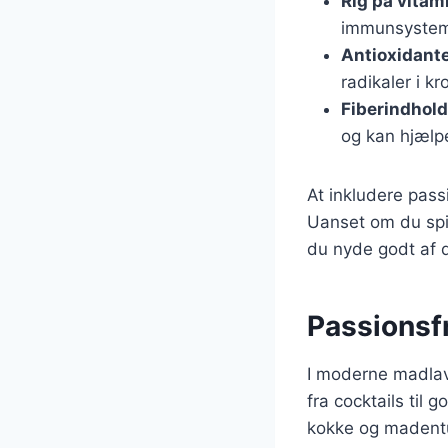
Rig på vitam
immunsystem
Antioxidant
radikaler i k
Fiberindhold
og kan hjælp
At inkludere pass
Uanset om du spis
du nyde godt af 
Passionsf
I moderne madlavn
fra cocktails til 
kokke og madentus