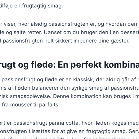
tilføje en frugtagtig smag.
 viser, hvor alsidig passionsfrugten er, og hvordan den k
e og salte retter. Uanset om du bruger den i en dessert
il passionsfrugten helt sikkert imponere dine gæster.
ugt og fløde: En perfekt kombin
passionsfrugt og fløde er en klassisk, der aldrig går a
s af fløden balancerer den syrlige smag af passionsfru
isk smagsoplevelse. Denne kombination kan bruges i m
 fra mousser til parfaits.
rt er passionsfrugt panna cotta, hvor fløden koges med
ionsfrugten tilsættes for at give en frugtagtig smag. Se