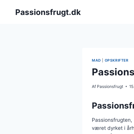
Fortsæt
Passionsfrugt.dk
til
indhold
MAD
|
OPSKRIFTER
Passionsf
Af
Passionsfrugt
15
Passionsf
Passionsfrugten,
været dyrket i å