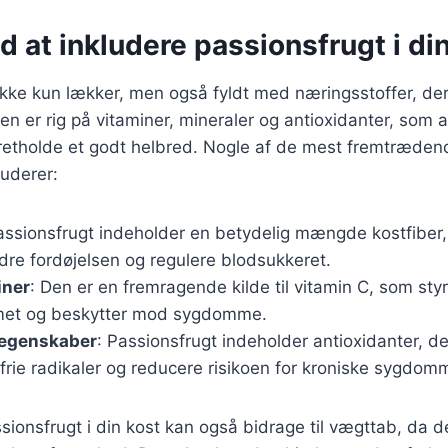
d at inkludere passionsfrugt i di
ikke kun lækker, men også fyldt med næringsstoffer, der 
Den er rig på vitaminer, mineraler og antioxidanter, som al
 opretholde et godt helbred. Nogle af de mest fremtræde
luderer:
assionsfrugt indeholder en betydelig mængde kostfiber
dre fordøjelsen og regulere blodsukkeret.
iner
: Den er en fremragende kilde til vitamin C, som sty
et og beskytter mod sygdomme.
 egenskaber
: Passionsfrugt indeholder antioxidanter, 
rie radikaler og reducere risikoen for kroniske sygdom
sionsfrugt i din kost kan også bidrage til vægttab, da den