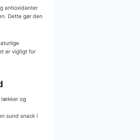
og antioxidanter
en. Dette gør den
aturlige
er vigtigt for
d
n lækker og
en sund snack i