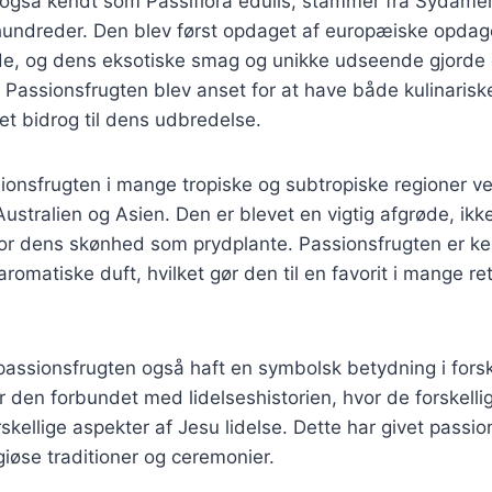
 også kendt som Passiflora edulis, stammer fra Sydamer
rhundreder. Den blev først opdaget af europæiske opdag
de, og dens eksotiske smag og unikke udseende gjorde 
 Passionsfrugten blev anset for at have både kulinaris
et bidrog til dens udbredelse.
ionsfrugten i mange tropiske og subtropiske regioner v
Australien og Asien. Den er blevet en vigtig afgrøde, ikk
or dens skønhed som prydplante. Passionsfrugten er ken
romatiske duft, hvilket gør den til en favorit i mange re
 passionsfrugten også haft en symbolsk betydning i forskel
den forbundet med lidelseshistorien, hvor de forskellig
skellige aspekter af Jesu lidelse. Dette har givet passi
igiøse traditioner og ceremonier.