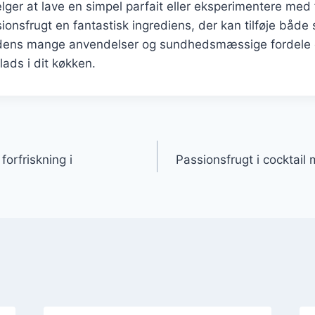
er at lave en simpel parfait eller eksperimentere med f
ssionsfrugt en fantastisk ingrediens, der kan tilføje bå
d dens mange anvendelser og sundhedsmæssige fordele e
lads i dit køkken.
gation
 forfriskning i
Passionsfrugt i cocktail m