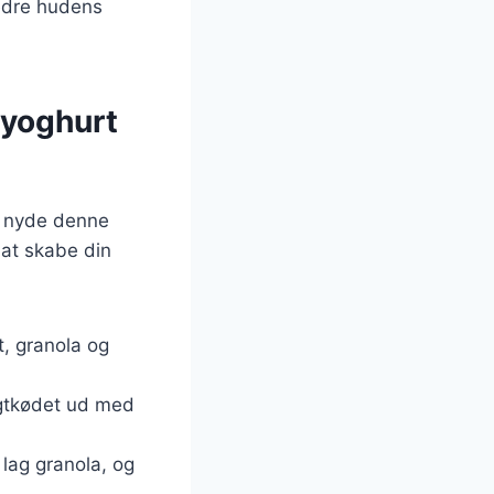
edre hudens
 yoghurt
at nyde denne
 at skabe din
t, granola og
ugtkødet ud med
t lag granola, og