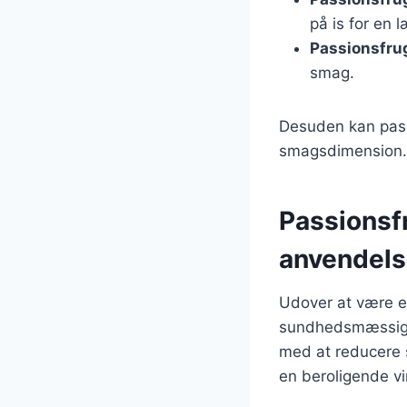
på is for en 
Passionsfrug
smag.
Desuden kan passi
smagsdimension. 
Passionsf
anvendels
Udover at være e
sundhedsmæssige 
med at reducere s
en beroligende v