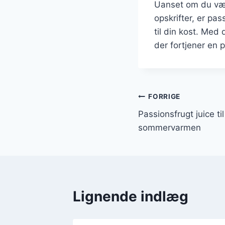
Uanset om du vælg
opskrifter, er pa
til din kost. Me
der fortjener en p
Indlægsnavi
FORRIGE
Passionsfrugt juice til
sommervarmen
Lignende indlæg