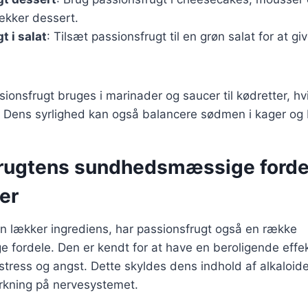
lækker dessert.
t i salat
: Tilsæt passionsfrugt til en grøn salat for at gi
onsfrugt bruges i marinader og saucer til kødretter, hvi
Dens syrlighed kan også balancere sødmen i kager og
rugtens sundhedsmæssige forde
er
n lækker ingrediens, har passionsfrugt også en række
fordele. Den er kendt for at have en beroligende effe
tress og angst. Dette skyldes dens indhold af alkaloid
irkning på nervesystemet.