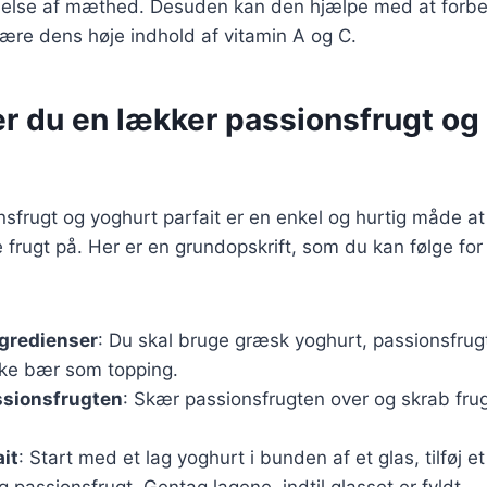
ølelse af mæthed. Desuden kan den hjælpe med at forb
ære dens høje indhold af vitamin A og C.
er du en lækker passionsfrugt og
nsfrugt og yoghurt parfait er en enkel og hurtig måde 
rugt på. Her er en grundopskrift, som du kan følge for
ngredienser
: Du skal bruge græsk yoghurt, passionsfrug
ske bær som topping.
ssionsfrugten
: Skær passionsfrugten over og skrab fr
ait
: Start med et lag yoghurt i bunden af et glas, tilføj e
ag passionsfrugt. Gentag lagene, indtil glasset er fyldt.