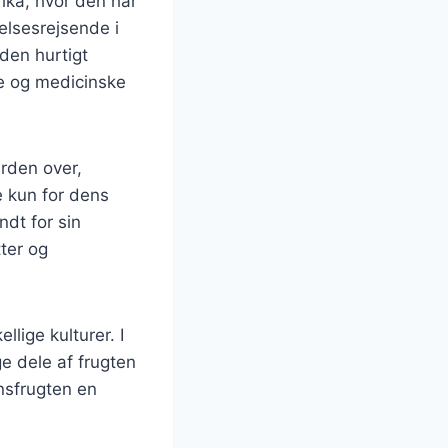
ika, hvor den har
elsesrejsende i
den hurtigt
ke og medicinske
erden over,
e kun for dens
dt for sin
tter og
lige kulturer. I
e dele af frugten
onsfrugten en