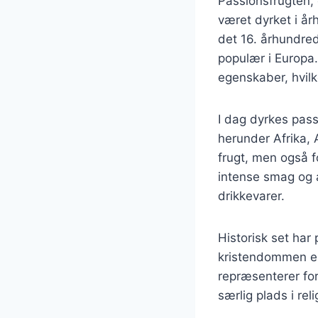
Passionsfrugten,
været dyrket i å
det 16. århundre
populær i Europa.
egenskaber, hvilk
I dag dyrkes pass
herunder Afrika, 
frugt, men også f
intense smag og a
drikkevarer.
Historisk set har
kristendommen er 
repræsenterer for
særlig plads i rel