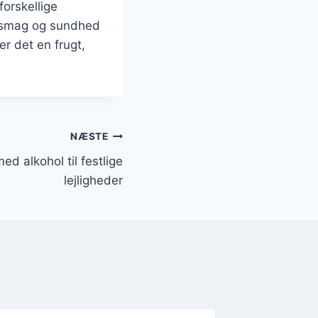
orskellige
de smag og sundhed
r det en frugt,
NÆSTE
ed alkohol til festlige
lejligheder