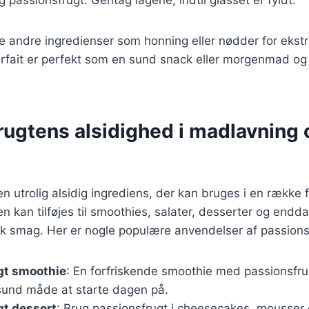
je andre ingredienser som honning eller nødder for eks
rfait er perfekt som en sund snack eller morgenmad og 
rugtens alsidighed i madlavning 
n utrolig alsidig ingrediens, der kan bruges i en række f
en kan tilføjes til smoothies, salater, desserter og endd
sk smag. Her er nogle populære anvendelser af passions
gt smoothie
: En forfriskende smoothie med passionsfr
 sund måde at starte dagen på.
gt dessert
: Brug passionsfrugt i cheesecakes, mousser 