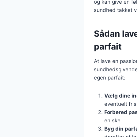
og kan give en f
sundhed takket v
Sådan lav
parfait
At lave en passio
sundhedsgivende f
egen parfait:
Vælg dine i
eventuelt fri
Forbered pa
en ske.
Byg din parf
derefter et l