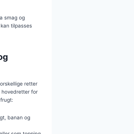
tra smag og
kan tilpasses
og
orskellige retter
a hovedretter for
frugt:
ugt, banan og
eller som topping