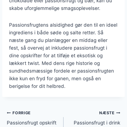
chokolade eller passionsfrugt og bær, kan du
skabe uforglemmelige smagsoplevelser.
Passionsfrugtens alsidighed gør den til en ideel
ingrediens i både søde og salte retter. Så
næste gang du planlægger en middag eller
fest, så overvej at inkludere passionsfrugt i
dine opskrifter for at tilføje et eksotisk og
lækkert twist. Med dens rige historie og
sundhedsmæssige fordele er passionsfrugten
ikke kun en fryd for ganen, men også en
berigelse for dit helbred.
Indlægsnavigation
FORRIGE
NÆSTE
Passionsfrugt opskrift
Passionsfrugt i drink