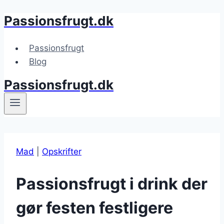
Passionsfrugt.dk
Fortsæt
til
indhold
Passionsfrugt
Blog
Passionsfrugt.dk
Mad
|
Opskrifter
Passionsfrugt i drink der
gør festen festligere