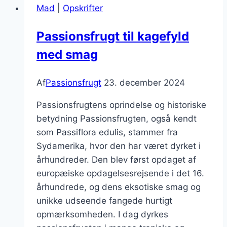
Mad
|
Opskrifter
syrlig
smag
Passionsfrugt til kagefyld
med smag
Af
Passionsfrugt
23. december 2024
Passionsfrugtens oprindelse og historiske
betydning Passionsfrugten, også kendt
som Passiflora edulis, stammer fra
Sydamerika, hvor den har været dyrket i
århundreder. Den blev først opdaget af
europæiske opdagelsesrejsende i det 16.
århundrede, og dens eksotiske smag og
unikke udseende fangede hurtigt
opmærksomheden. I dag dyrkes