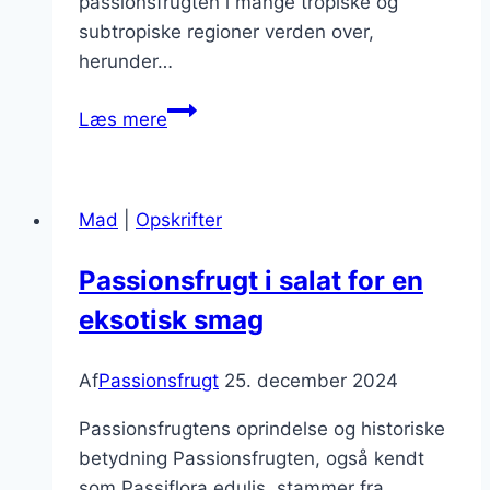
passionsfrugten i mange tropiske og
subtropiske regioner verden over,
herunder…
Passionsfrugt
Læs mere
til
kagefyld
med
Mad
|
Opskrifter
smag
Passionsfrugt i salat for en
eksotisk smag
Af
Passionsfrugt
25. december 2024
Passionsfrugtens oprindelse og historiske
betydning Passionsfrugten, også kendt
som Passiflora edulis, stammer fra