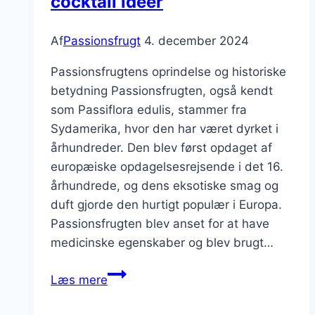
cocktail ideer
Af
Passionsfrugt
4. december 2024
Passionsfrugtens oprindelse og historiske
betydning Passionsfrugten, også kendt
som Passiflora edulis, stammer fra
Sydamerika, hvor den har været dyrket i
århundreder. Den blev først opdaget af
europæiske opdagelsesrejsende i det 16.
århundrede, og dens eksotiske smag og
duft gjorde den hurtigt populær i Europa.
Passionsfrugten blev anset for at have
medicinske egenskaber og blev brugt…
Passionsfrugt
Læs mere
og
lime