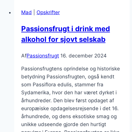
cocktail
Mad
|
Opskrifter
ideer
Passionsfrugt i drink med
alkohol for sjovt selskab
Af
Passionsfrugt
16. december 2024
Passionsfrugtens oprindelse og historiske
betydning Passionsfrugten, også kendt
som Passiflora edulis, stammer fra
Sydamerika, hvor den har været dyrket i
århundreder. Den blev først opdaget af
europæiske opdagelsesrejsende i det 16.
århundrede, og dens eksotiske smag og
unikke udseende gjorde den hurtigt