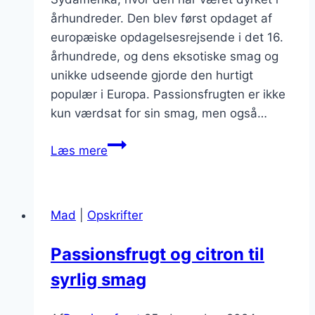
århundreder. Den blev først opdaget af
europæiske opdagelsesrejsende i det 16.
århundrede, og dens eksotiske smag og
unikke udseende gjorde den hurtigt
populær i Europa. Passionsfrugten er ikke
kun værdsat for sin smag, men også…
Passionsfrugt
Læs mere
marmelade
til
brunchbordet
Mad
|
Opskrifter
Passionsfrugt og citron til
syrlig smag