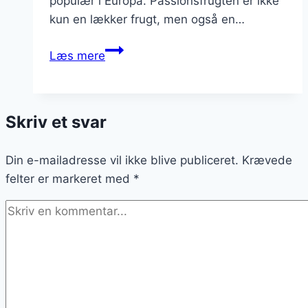
populær i Europa. Passionsfrugten er ikke
kun en lækker frugt, men også en…
Passionsfrugt
Læs mere
i
drink
med
Skriv et svar
alkohol
for
Din e-mailadresse vil ikke blive publiceret.
sjovt
Krævede
felter er markeret med
selskab
*