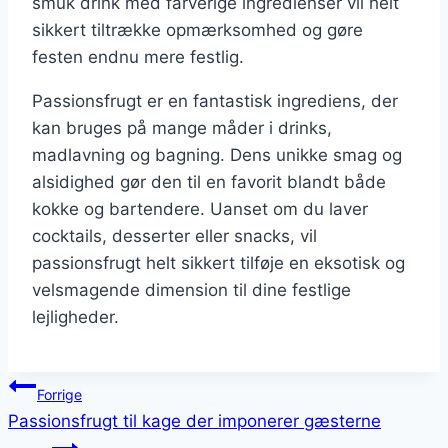
smuk drink med farverige ingredienser vil helt
sikkert tiltrække opmærksomhed og gøre
festen endnu mere festlig.
Passionsfrugt er en fantastisk ingrediens, der
kan bruges på mange måder i drinks,
madlavning og bagning. Dens unikke smag og
alsidighed gør den til en favorit blandt både
kokke og bartendere. Uanset om du laver
cocktails, desserter eller snacks, vil
passionsfrugt helt sikkert tilføje en eksotisk og
velsmagende dimension til dine festlige
lejligheder.
Indlægsnavigation
Forrige
Passionsfrugt til kage der imponerer gæsterne