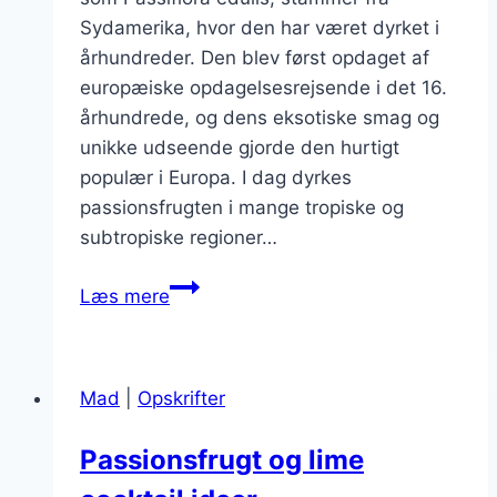
Sydamerika, hvor den har været dyrket i
århundreder. Den blev først opdaget af
europæiske opdagelsesrejsende i det 16.
århundrede, og dens eksotiske smag og
unikke udseende gjorde den hurtigt
populær i Europa. I dag dyrkes
passionsfrugten i mange tropiske og
subtropiske regioner…
Passionsfrugt
Læs mere
i
salat
for
Mad
|
Opskrifter
en
eksotisk
Passionsfrugt og lime
smag