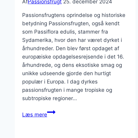
Af
Passionsfrugt
25. december 2024
Passionsfrugtens oprindelse og historiske
betydning Passionsfrugten, også kendt
som Passiflora edulis, stammer fra
Sydamerika, hvor den har været dyrket i
århundreder. Den blev først opdaget af
europæiske opdagelsesrejsende i det 16.
århundrede, og dens eksotiske smag og
unikke udseende gjorde den hurtigt
populær i Europa. I dag dyrkes
passionsfrugten i mange tropiske og
subtropiske regioner…
Passionsfrugt
Læs mere
og
citron
til