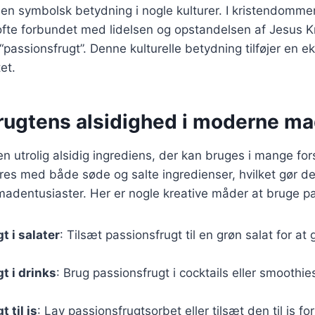
en symbolsk betydning i nogle kulturer. I kristendomme
fte forbundet med lidelsen og opstandelsen af Jesus Kri
passionsfrugt”. Denne kulturelle betydning tilføjer en ek
et.
rugtens alsidighed i moderne ma
n utrolig alsidig ingrediens, der kan bruges i mange fors
s med både søde og salte ingredienser, hvilket gør den 
adentusiaster. Her er nogle kreative måder at bruge pa
t i salater
: Tilsæt passionsfrugt til en grøn salat for at 
t i drinks
: Brug passionsfrugt i cocktails eller smoothies 
.
 til is
: Lav passionsfrugtsorbet eller tilsæt den til is fo