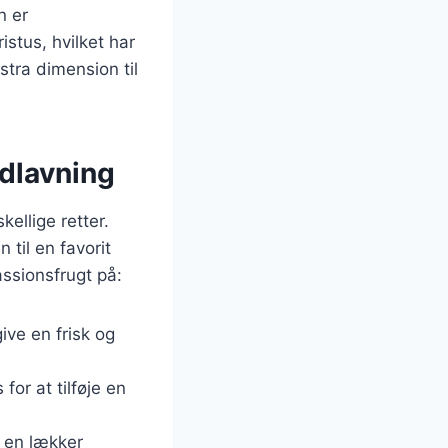
n er
stus, hvilket har
stra dimension til
dlavning
kellige retter.
til en favorit
ssionsfrugt på:
give en frisk og
for at tilføje en
r en lækker