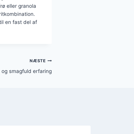
rø eller granola
oritkombination.
l en fast del af
NÆSTE
d og smagfuld erfaring