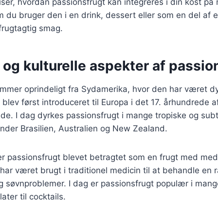
viser, hvordan passionsfrugt kan integreres i din kost på
du bruger den i en drink, dessert eller som en del af en
g frugtagtig smag.
 og kulturelle aspekter af passio
mmer oprindeligt fra Sydamerika, hvor den har været dy
blev først introduceret til Europa i det 17. århundrede 
e. I dag dyrkes passionsfrugt i mange tropiske og subt
nder Brasilien, Australien og New Zealand.
er passionsfrugt blevet betragtet som en frugt med med
ar været brugt i traditionel medicin til at behandle en r
g søvnproblemer. I dag er passionsfrugt populær i man
later til cocktails.