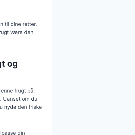
til dine retter.
frugt være den
gt og
enne frugt på.
er. Uanset om du
u nyde den friske
ilpasse din