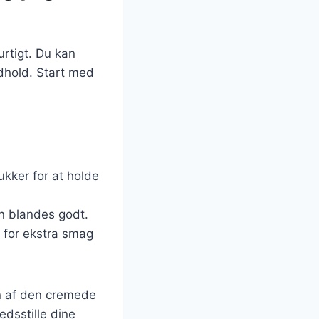
rtigt. Du kan
ndhold. Start med
ukker for at holde
n blandes godt.
g for ekstra smag
n af den cremede
edsstille dine