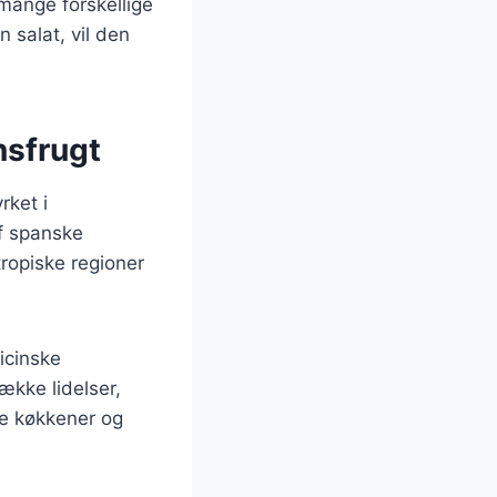
 mange forskellige
 salat, vil den
nsfrugt
rket i
af spanske
ropiske regioner
icinske
ække lidelser,
ge køkkener og