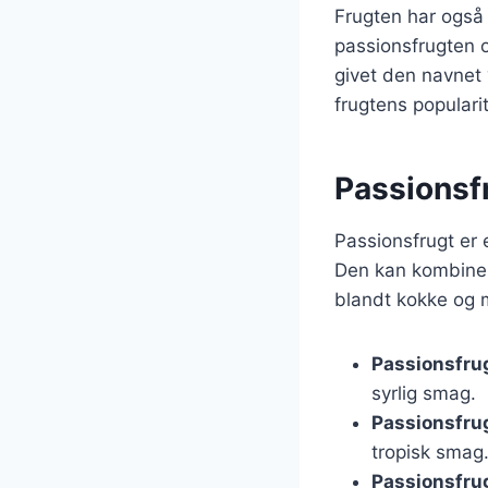
Frugten har også 
passionsfrugten o
givet den navnet “
frugtens popularit
Passionsf
Passionsfrugt er e
Den kan kombinere
blandt kokke og m
Passionsfrug
syrlig smag.
Passionsfrug
tropisk smag
Passionsfrugt