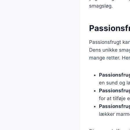
smagsløg.
Passionsfr
Passionsfrugt kan 
Dens unikke smag g
mange retter. Her
Passionsfru
en sund og l
Passionsfru
for at tilføje
Passionsfru
lækker marm