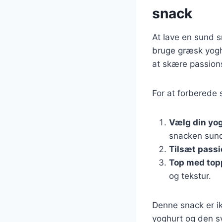
snack
At lave en sund s
bruge græsk yoghu
at skære passion
For at forberede 
Vælg din yo
snacken sun
Tilsæt passi
Top med top
og tekstur.
Denne snack er i
yoghurt og den syr