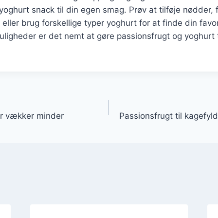
oghurt snack til din egen smag. Prøv at tilføje nødder, f
 eller brug forskellige typer yoghurt for at finde din fav
gheder er det nemt at gøre passionsfrugt og yoghurt ti
gation
der vækker minder
Passionsfrugt til kagefyl