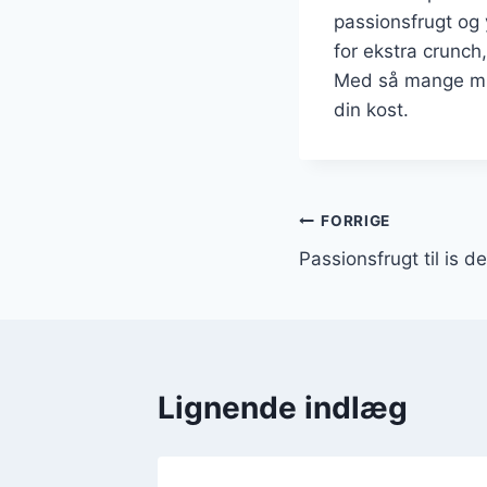
passionsfrugt og y
for ekstra crunch,
Med så mange muli
din kost.
Indlægsnavi
FORRIGE
Passionsfrugt til is 
Lignende indlæg