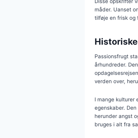
Disse opskrifter 
måder. Uanset om 
tilføje en frisk o
Historiske
Passionsfrugt sta
århundreder. Den 
opdagelsesrejsend
verden over, heru
I mange kulturer 
egenskaber. Den h
herunder angst o
bruges i alt fra sa