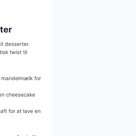
ter
il desserter.
sk twist til
g mandelmælk for
i en cheesecake
ft for at lave en