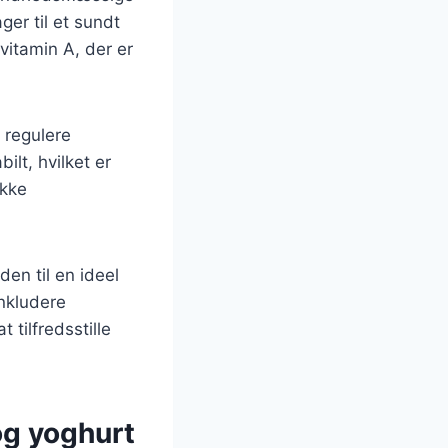
ger til et sundt
vitamin A, der er
 regulere
ilt, hvilket er
ække
en til en ideel
inkludere
tilfredsstille
og yoghurt