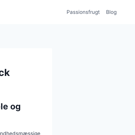
Passionsfrugt
Blog
ack
le og
 sundhedsmæssige