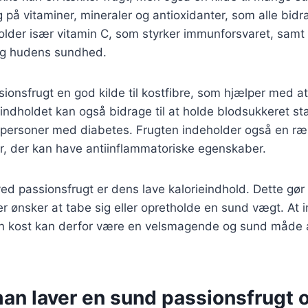
g på vitaminer, mineraler og antioxidanter, som alle bidra
holder især vitamin C, som styrker immunforsvaret, samt 
 og hudens sundhed.
ionsfrugt en god kilde til kostfibre, som hjælper med at
indholdet kan også bidrage til at holde blodsukkeret stab
or personer med diabetes. Frugten indeholder også en r
r, der kan have antiinflammatoriske egenskaber.
ed passionsfrugt er dens lave kalorieindhold. Dette gør d
r ønsker at tabe sig eller opretholde en sund vægt. At 
in kost kan derfor være en velsmagende og sund måde at 
.
an laver en sund passionsfrugt 