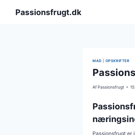
Fortsæt
Passionsfrugt.dk
til
indhold
MAD
|
OPSKRIFTER
Passions
Af
Passionsfrugt
15
Passionsf
næringsin
Passionsfrugt er