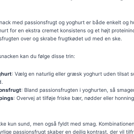
nack med passionsfrugt og yoghurt er både enkelt og hu
rt for en ekstra cremet konsistens og et højt proteini
sfrugten over og skrabe frugtkødet ud med en ske.
snacken kan du følge disse trin:
ghurt
: Vælg en naturlig eller græsk yoghurt uden tilsat s
d.
onsfrugt
: Bland passionsfrugten i yoghurten, så smage
pings
: Overvej at tilføje friske bær, nødder eller honnin
kke kun sund, men også fyldt med smag. Kombinatione
lige passionsfrugt skaber en dejlig kontrast, der vil tilfr