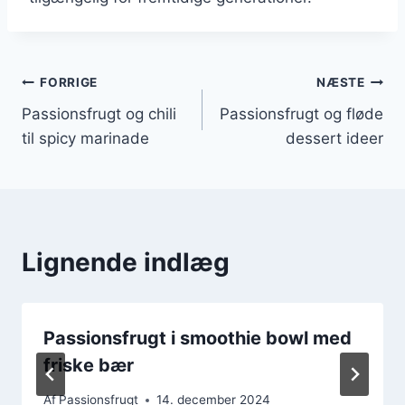
Indlægsnavigation
FORRIGE
NÆSTE
Passionsfrugt og chili
Passionsfrugt og fløde
til spicy marinade
dessert ideer
Lignende indlæg
Passionsfrugt i smoothie bowl med
friske bær
Af
Passionsfrugt
14. december 2024