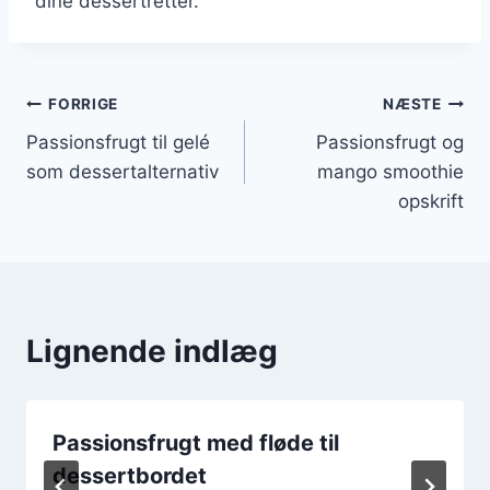
dine dessertretter.
Indlægsnavigation
FORRIGE
NÆSTE
Passionsfrugt til gelé
Passionsfrugt og
som dessertalternativ
mango smoothie
opskrift
Lignende indlæg
Passionsfrugt med fløde til
dessertbordet