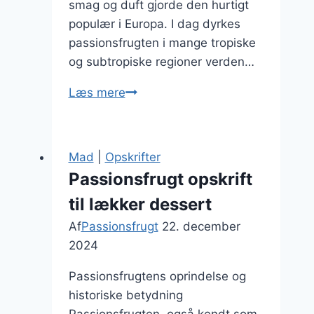
smag og duft gjorde den hurtigt
populær i Europa. I dag dyrkes
passionsfrugten i mange tropiske
og subtropiske regioner verden…
Passionsfrugt
Læs mere
i
pandekager
med
Mad
|
Opskrifter
sirup
Passionsfrugt opskrift
til lækker dessert
Af
Passionsfrugt
22. december
2024
Passionsfrugtens oprindelse og
historiske betydning
Passionsfrugten, også kendt som