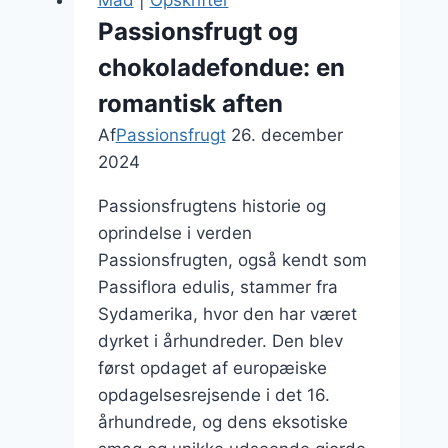
et
Passionsfrugt og
krydret
chokoladefondue: en
twist
romantisk aften
Af
Passionsfrugt
26. december
2024
Passionsfrugtens historie og
oprindelse i verden
Passionsfrugten, også kendt som
Passiflora edulis, stammer fra
Sydamerika, hvor den har været
dyrket i århundreder. Den blev
først opdaget af europæiske
opdagelsesrejsende i det 16.
århundrede, og dens eksotiske