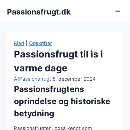
Fortsæt
Passionsfrugt.dk
til
indhold
Mad
|
Opskrifter
Passionsfrugt til is i
varme dage
Af
Passionsfrugt
5. december 2024
Passionsfrugtens
oprindelse og historiske
betydning
Passionsfrugten, også kendt som