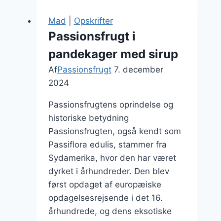
chokolade
i
Mad
|
Opskrifter
skønt
Passionsfrugt i
samspil
pandekager med sirup
Af
Passionsfrugt
7. december
2024
Passionsfrugtens oprindelse og
historiske betydning
Passionsfrugten, også kendt som
Passiflora edulis, stammer fra
Sydamerika, hvor den har været
dyrket i århundreder. Den blev
først opdaget af europæiske
opdagelsesrejsende i det 16.
århundrede, og dens eksotiske