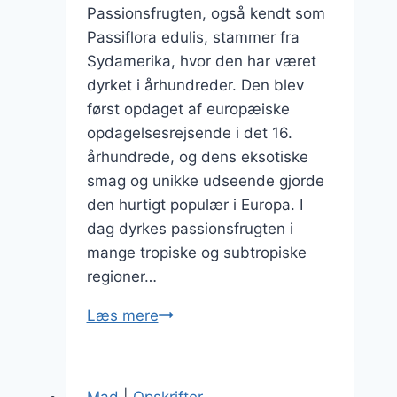
Passionsfrugten, også kendt som
Passiflora edulis, stammer fra
Sydamerika, hvor den har været
dyrket i århundreder. Den blev
først opdaget af europæiske
opdagelsesrejsende i det 16.
århundrede, og dens eksotiske
smag og unikke udseende gjorde
den hurtigt populær i Europa. I
dag dyrkes passionsfrugten i
mange tropiske og subtropiske
regioner…
Passionsfrugt
Læs mere
og
ingefær
for
Mad
|
Opskrifter