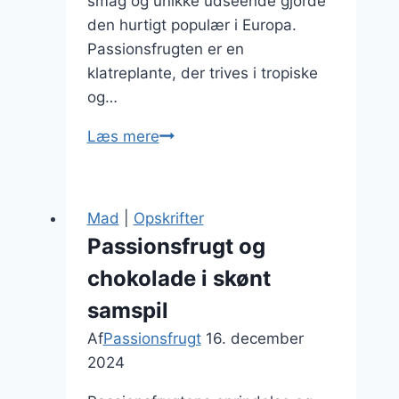
smag og unikke udseende gjorde
den hurtigt populær i Europa.
Passionsfrugten er en
klatreplante, der trives i tropiske
og…
Passionsfrugt
Læs mere
og
chokoladefondue:
en
Mad
|
Opskrifter
romantisk
Passionsfrugt og
aften
chokolade i skønt
samspil
Af
Passionsfrugt
16. december
2024