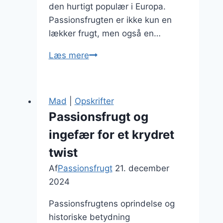
den hurtigt populær i Europa.
Passionsfrugten er ikke kun en
lækker frugt, men også en…
Passionsfrugt
Læs mere
og
yoghurt
parfait
Mad
|
Opskrifter
opskrift
Passionsfrugt og
ingefær for et krydret
twist
Af
Passionsfrugt
21. december
2024
Passionsfrugtens oprindelse og
historiske betydning