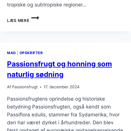
tropiske og subtropiske regioner…
PASSIONSFRUGT
LÆS MERE
OG
MANGO
SMOOTHIE
TIL
VARME
MAD
|
OPSKRIFTER
DAGE
Passionsfrugt og honning som
naturlig sødning
Af
Passionsfrugt
17. december 2024
Passionsfrugtens oprindelse og historiske
betydning Passionsfrugten, også kendt som
Passiflora edulis, stammer fra Sydamerika, hvor
den har været dyrket i århundreder. Den blev
først opdaget af europæiske opdagelsesrejsende