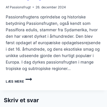
Af
Passionsfrugt
26. december 2024
Passionsfrugtens oprindelse og historiske
betydning Passionsfrugten, også kendt som
Passiflora edulis, stammer fra Sydamerika, hvor
den har været dyrket i århundreder. Den blev
først opdaget af europæiske opdagelsesrejsende
i det 16. århundrede, og dens eksotiske smag og
unikke udseende gjorde den hurtigt populær i
Europa. I dag dyrkes passionsfrugten i mange
tropiske og subtropiske regioner…
PASSIONSFRUGT
LÆS MERE
OG
HONNING
DRESSING
TIL
Skriv et svar
GOURMET