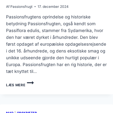
Af
Passionsfrugt
17. december 2024
Passionsfrugtens oprindelse og historiske
betydning Passionsfrugten, også kendt som
Passiflora edulis, stammer fra Sydamerika, hvor
den har været dyrket i århundreder. Den blev
først opdaget af europæiske opdagelsesrejsende
i det 16. århundrede, og dens eksotiske smag og
unikke udseende gjorde den hurtigt populær i
Europa. Passionsfrugten har en rig historie, der er
tæt knyttet til…
PASSIONSFRUGT
LÆS MERE
OG
CITRON
I
DRINK
OPSKRIFT
MAD
|
OPSKRIFTER