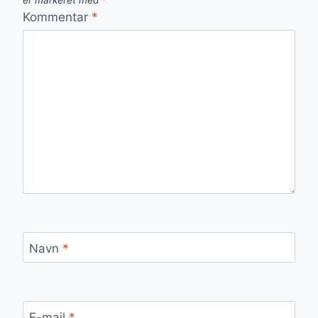
er markeret med
*
Kommentar
*
Navn
*
E-mail
*