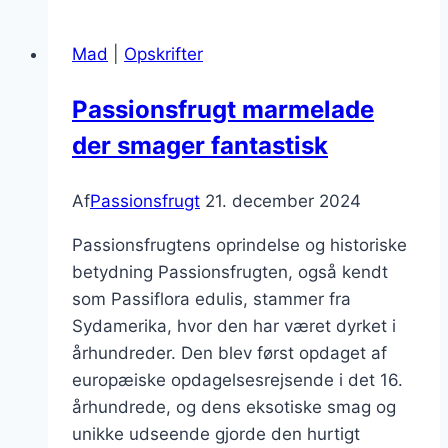
kagefyld
med
Mad
|
Opskrifter
smag
Passionsfrugt marmelade
der smager fantastisk
Af
Passionsfrugt
21. december 2024
Passionsfrugtens oprindelse og historiske
betydning Passionsfrugten, også kendt
som Passiflora edulis, stammer fra
Sydamerika, hvor den har været dyrket i
århundreder. Den blev først opdaget af
europæiske opdagelsesrejsende i det 16.
århundrede, og dens eksotiske smag og
unikke udseende gjorde den hurtigt