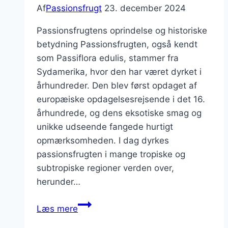
Af
Passionsfrugt
23. december 2024
Passionsfrugtens oprindelse og historiske
betydning Passionsfrugten, også kendt
som Passiflora edulis, stammer fra
Sydamerika, hvor den har været dyrket i
århundreder. Den blev først opdaget af
europæiske opdagelsesrejsende i det 16.
århundrede, og dens eksotiske smag og
unikke udseende fangede hurtigt
opmærksomheden. I dag dyrkes
passionsfrugten i mange tropiske og
subtropiske regioner verden over,
herunder…
Passionsfrugt
Læs mere
til