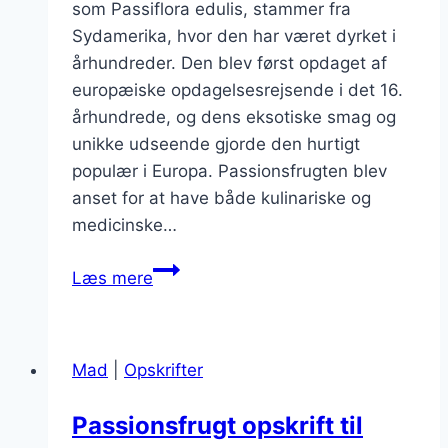
som Passiflora edulis, stammer fra
Sydamerika, hvor den har været dyrket i
århundreder. Den blev først opdaget af
europæiske opdagelsesrejsende i det 16.
århundrede, og dens eksotiske smag og
unikke udseende gjorde den hurtigt
populær i Europa. Passionsfrugten blev
anset for at have både kulinariske og
medicinske…
Passionsfrugt
Læs mere
opskrift
til
lækker
Mad
|
Opskrifter
dessert
Passionsfrugt opskrift til