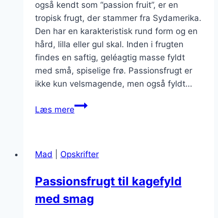
også kendt som “passion fruit”, er en
tropisk frugt, der stammer fra Sydamerika.
Den har en karakteristisk rund form og en
hård, lilla eller gul skal. Inden i frugten
findes en saftig, geléagtig masse fyldt
med små, spiselige frø. Passionsfrugt er
ikke kun velsmagende, men også fyldt…
Passionsfrugt
Læs mere
smoothie
der
friske
Mad
|
Opskrifter
op
Passionsfrugt til kagefyld
med smag