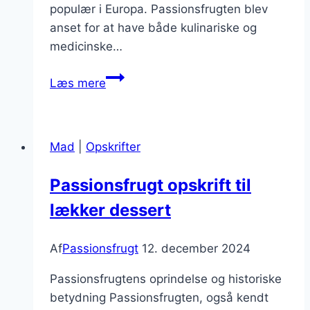
populær i Europa. Passionsfrugten blev
anset for at have både kulinariske og
medicinske…
Passionsfrugt
Læs mere
marmelade
der
smager
Mad
|
Opskrifter
fantastisk
Passionsfrugt opskrift til
lækker dessert
Af
Passionsfrugt
12. december 2024
Passionsfrugtens oprindelse og historiske
betydning Passionsfrugten, også kendt