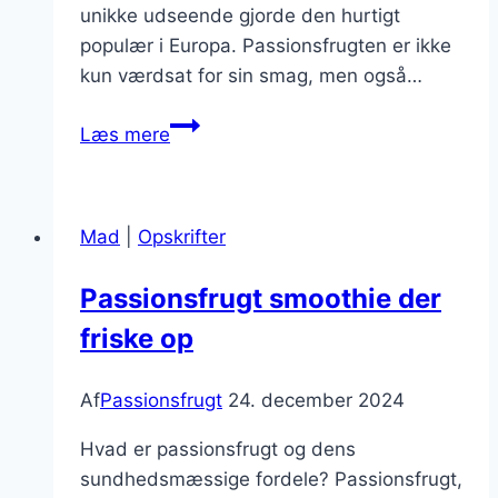
unikke udseende gjorde den hurtigt
populær i Europa. Passionsfrugten er ikke
kun værdsat for sin smag, men også…
Passionsfrugt
Læs mere
smoothie
med
mango
Mad
|
Opskrifter
og
ingefær
Passionsfrugt smoothie der
friske op
Af
Passionsfrugt
24. december 2024
Hvad er passionsfrugt og dens
sundhedsmæssige fordele? Passionsfrugt,