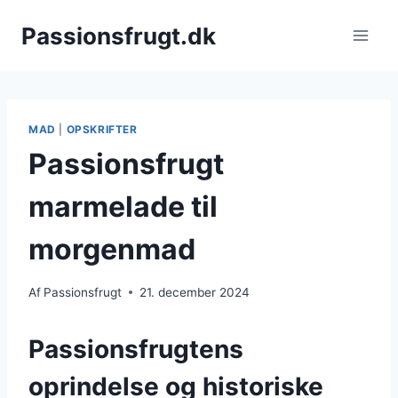
Fortsæt
Passionsfrugt.dk
til
indhold
MAD
|
OPSKRIFTER
Passionsfrugt
marmelade til
morgenmad
Af
Passionsfrugt
21. december 2024
Passionsfrugtens
oprindelse og historiske