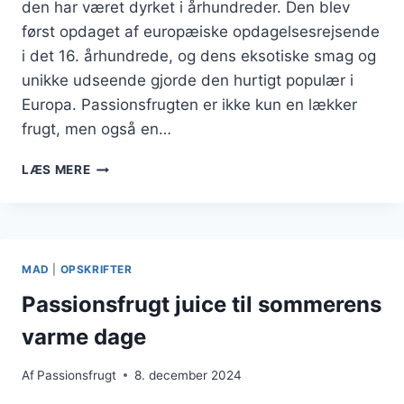
den har været dyrket i århundreder. Den blev
først opdaget af europæiske opdagelsesrejsende
i det 16. århundrede, og dens eksotiske smag og
unikke udseende gjorde den hurtigt populær i
Europa. Passionsfrugten er ikke kun en lækker
frugt, men også en…
PASSIONSFRUGT
LÆS MERE
OG
BÆR
I
SUND
FRUGTSALAT
MAD
|
OPSKRIFTER
Passionsfrugt juice til sommerens
varme dage
Af
Passionsfrugt
8. december 2024