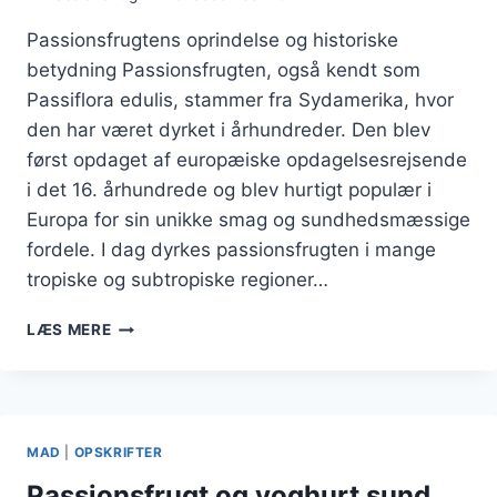
Passionsfrugtens oprindelse og historiske
betydning Passionsfrugten, også kendt som
Passiflora edulis, stammer fra Sydamerika, hvor
den har været dyrket i århundreder. Den blev
først opdaget af europæiske opdagelsesrejsende
i det 16. århundrede og blev hurtigt populær i
Europa for sin unikke smag og sundhedsmæssige
fordele. I dag dyrkes passionsfrugten i mange
tropiske og subtropiske regioner…
PASSIONSFRUGT
LÆS MERE
OG
INGEFÆR
FOR
VARME
DAGE
MAD
|
OPSKRIFTER
Passionsfrugt og yoghurt sund