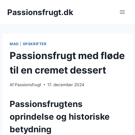
Fortsæt
Passionsfrugt.dk
til
indhold
MAD
|
OPSKRIFTER
Passionsfrugt med fløde
til en cremet dessert
Af
Passionsfrugt
17. december 2024
Passionsfrugtens
oprindelse og historiske
betydning