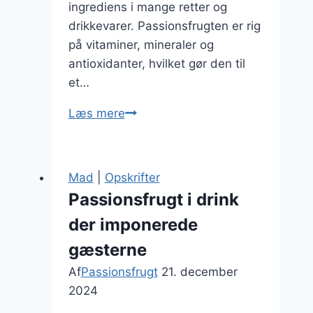
ingrediens i mange retter og
drikkevarer. Passionsfrugten er rig
på vitaminer, mineraler og
antioxidanter, hvilket gør den til
et…
Passionsfrugt
Læs mere
i
chia-
pudding:
Mad
|
Opskrifter
En
Passionsfrugt i drink
sund
der imponerede
og
velsmagende
gæsterne
snack
Af
Passionsfrugt
21. december
2024