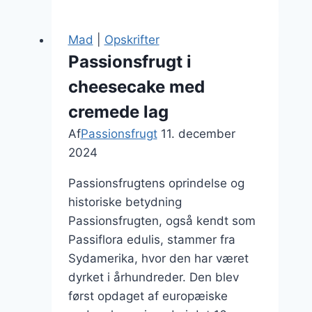
drink
der
Mad
|
Opskrifter
imponerer
Passionsfrugt i
gæsterne
cheesecake med
cremede lag
Af
Passionsfrugt
11. december
2024
Passionsfrugtens oprindelse og
historiske betydning
Passionsfrugten, også kendt som
Passiflora edulis, stammer fra
Sydamerika, hvor den har været
dyrket i århundreder. Den blev
først opdaget af europæiske