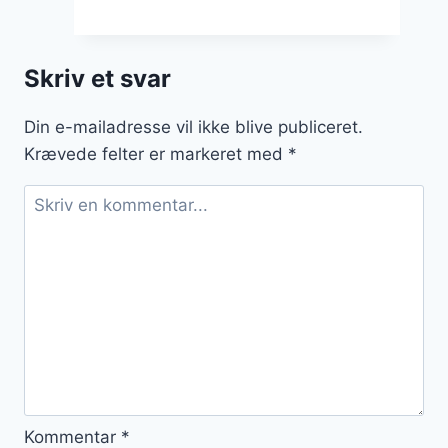
og
mango
smoothie
Skriv et svar
opskrift
Din e-mailadresse vil ikke blive publiceret.
Krævede felter er markeret med
*
Kommentar
*