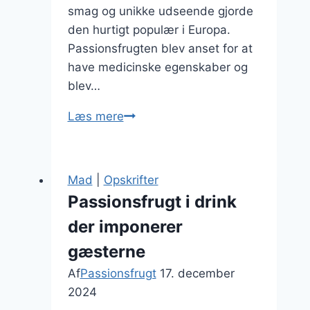
smag og unikke udseende gjorde
den hurtigt populær i Europa.
Passionsfrugten blev anset for at
have medicinske egenskaber og
blev…
Passionsfrugt
Læs mere
til
is
og
Mad
|
Opskrifter
kokosmælk
Passionsfrugt i drink
der imponerer
gæsterne
Af
Passionsfrugt
17. december
2024