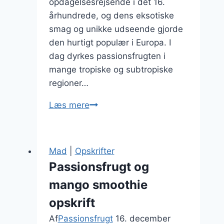
opdagelsesrejsende i det 16.
århundrede, og dens eksotiske
smag og unikke udseende gjorde
den hurtigt populær i Europa. I
dag dyrkes passionsfrugten i
mange tropiske og subtropiske
regioner…
Passionsfrugt
Læs mere
i
cheesecake
med
Mad
|
Opskrifter
cremede
Passionsfrugt og
lag
mango smoothie
opskrift
Af
Passionsfrugt
16. december