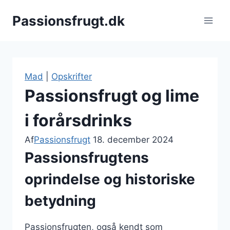
Fortsæt
Passionsfrugt.dk
til
indhold
Mad
|
Opskrifter
Passionsfrugt og lime
i forårsdrinks
Af
Passionsfrugt
18. december 2024
Passionsfrugtens
oprindelse og historiske
betydning
Passionsfrugten, også kendt som