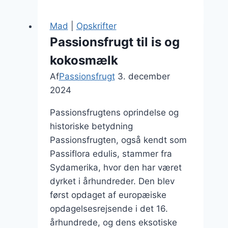
drink
der
Mad
|
Opskrifter
imponerede
Passionsfrugt til is og
gæsterne
kokosmælk
Af
Passionsfrugt
3. december
2024
Passionsfrugtens oprindelse og
historiske betydning
Passionsfrugten, også kendt som
Passiflora edulis, stammer fra
Sydamerika, hvor den har været
dyrket i århundreder. Den blev
først opdaget af europæiske
opdagelsesrejsende i det 16.
århundrede, og dens eksotiske