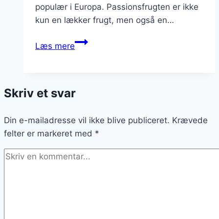
populær i Europa. Passionsfrugten er ikke
kun en lækker frugt, men også en…
Passionsfrugt
Læs mere
opskrift
til
lækker
Skriv et svar
dessert
Din e-mailadresse vil ikke blive publiceret.
Krævede
felter er markeret med
*