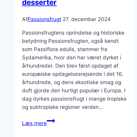
desserter
Af
Passionsfrugt
27. december 2024
Passionsfrugtens oprindelse og historiske
betydning Passionsfrugten, også kendt
som Passiflora edulis, stammer fra
Sydamerika, hvor den har været dyrket i
århundreder. Den blev først opdaget af
europæiske opdagelsesrejsende i det 16.
århundrede, og dens eksotiske smag og
duft gjorde den hurtigt populær i Europa. I
dag dyrkes passionsfrugt i mange tropiske
og subtropiske regioner verden…
Passionsfrugt
Læs mere
til
is