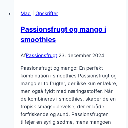
og
Mad
|
Opskrifter
kolde
desserter
Passionsfrugt og mango i
smoothies
Af
Passionsfrugt
23. december 2024
Passionsfrugt og mango: En perfekt
kombination i smoothies Passionsfrugt og
mango er to frugter, der ikke kun er lækre,
men også fyldt med næringsstoffer. Når
de kombineres i smoothies, skaber de en
tropisk smagsoplevelse, der er både
forfriskende og sund. Passionsfrugten
tilføjer en syrlig sødme, mens mangoen