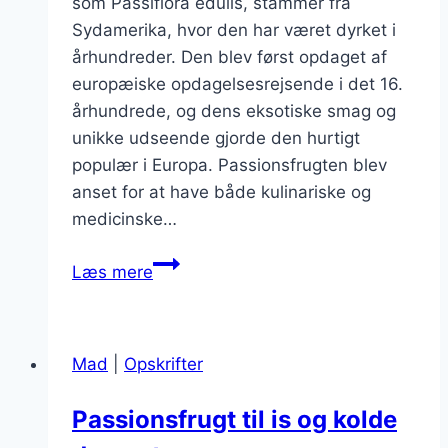
som Passiflora edulis, stammer fra
Sydamerika, hvor den har været dyrket i
århundreder. Den blev først opdaget af
europæiske opdagelsesrejsende i det 16.
århundrede, og dens eksotiske smag og
unikke udseende gjorde den hurtigt
populær i Europa. Passionsfrugten blev
anset for at have både kulinariske og
medicinske…
Passionsfrugt
Læs mere
marmelade
til
morgenmad
Mad
|
Opskrifter
Passionsfrugt til is og kolde