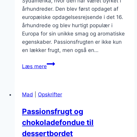
Sydamerika, hvor den har været dyrket i
århundreder. Den blev først opdaget af
europæiske opdagelsesrejsende i det 16.
århundrede og blev hurtigt populær i
Europa for sin unikke smag og aromatiske
egenskaber. Passionsfrugten er ikke kun
en lækker frugt, men også en…
Passionsfrugt
Læs mere
i
tærte
med
Mad
|
Opskrifter
flødeskum
Passionsfrugt og
chokoladefondue til
dessertbordet