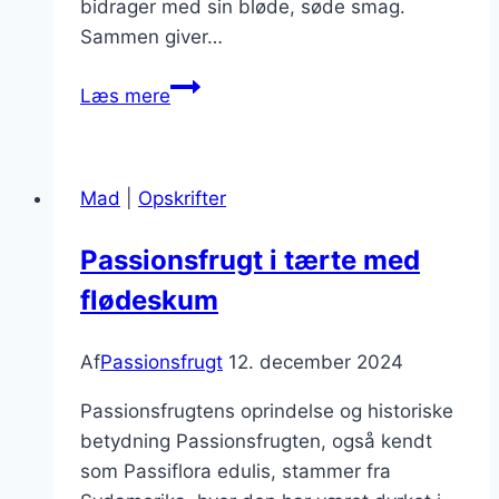
bidrager med sin bløde, søde smag.
Sammen giver…
Passionsfrugt
Læs mere
og
mango
i
Mad
|
Opskrifter
smoothies
Passionsfrugt i tærte med
flødeskum
Af
Passionsfrugt
12. december 2024
Passionsfrugtens oprindelse og historiske
betydning Passionsfrugten, også kendt
som Passiflora edulis, stammer fra