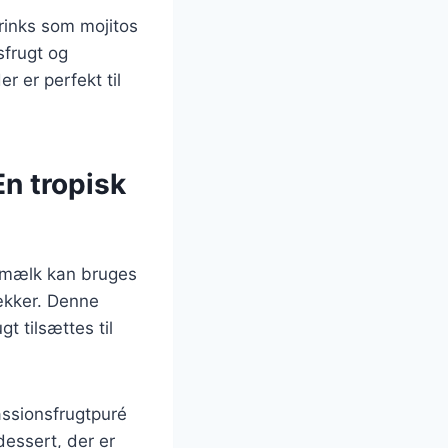
drinks som mojitos
sfrugt og
r er perfekt til
n tropisk
osmælk kan bruges
ækker. Denne
t tilsættes til
assionsfrugtpuré
essert, der er