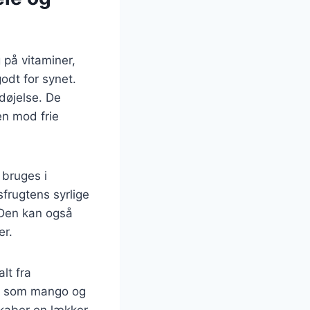
på vitaminer,
odt for synet.
døjelse. De
en mod frie
bruges i
sfrugtens syrlige
 Den kan også
er.
lt fra
er som mango og
skaber en lækker