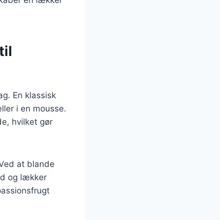
il
ag. En klassisk
ller i en mousse.
, hvilket gør
 Ved at blande
nd og lækker
passionsfrugt