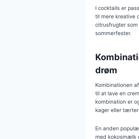
I cocktails er pas
til mere kreative
citrusfrugter som 
sommerfester.
Kombinatio
drøm
Kombinationen af
til at lave en cr
kombination er og
kager eller tærter
En anden populær 
med kokosmælk og