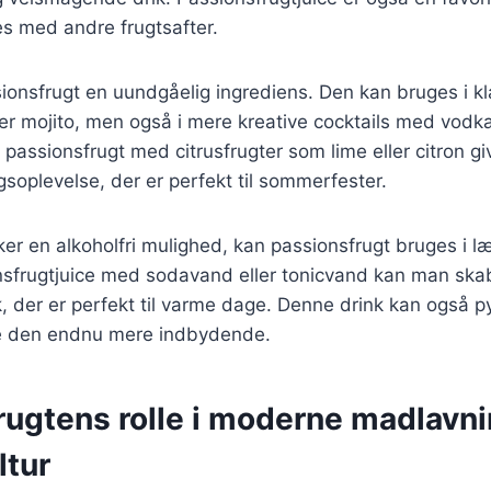
es med andre frugtsafter.
ssionsfrugt en uundgåelig ingrediens. Den kan bruges i kl
ler mojito, men også i mere kreative cocktails med vodka
passionsfrugt med citrusfrugter som lime eller citron gi
soplevelse, der er perfekt til sommerfester.
er en alkoholfri mulighed, kan passionsfrugt bruges i l
nsfrugtjuice med sodavand eller tonicvand kan man ska
k, der er perfekt til varme dage. Denne drink kan også p
øre den endnu mere indbydende.
rugtens rolle i moderne madlavn
ltur