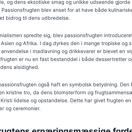
de, og dens eksotiske smag og unikke udseende gjorde 
 Passionsfrugten blev anset for at have både kulinaris
et bidrog til dens udbredelse.
onialismen spredte sig, blev passionsfrugten introduceret
Asien og Afrika. I dag dyrkes den i mange tropiske og 
 anvendelse i madlavning og drikkevarer er blevet en vi
sfrugten er nu en fast bestanddel i både dessertretter og
 dens alsidighed.
 passionsfrugten også haft en symbolsk betydning. Den 
n kristne tro, da dens blomsterform og frugtsammensæt
risti lidelse og opstandelse. Dette har givet frugten en 
ner og ceremonier.
rugtens ernæringsmæssige forde