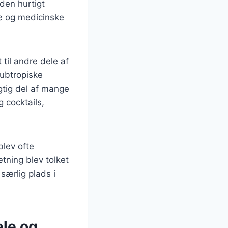
den hurtigt
ke og medicinske
 til andre dele af
subtropiske
gtig del af mange
 cocktails,
blev ofte
ning blev tolket
særlig plads i
le og