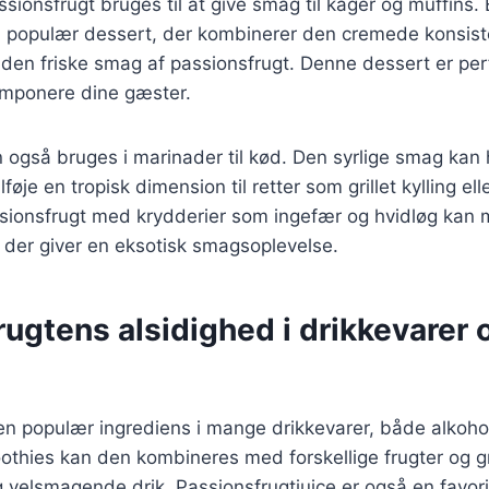
sionsfrugt bruges til at give smag til kager og muffins.
 populær dessert, der kombinerer den cremede konsist
n friske smag af passionsfrugt. Denne dessert er perfek
l imponere dine gæster.
 også bruges i marinader til kød. Den syrlige smag kan
føje en tropisk dimension til retter som grillet kylling el
sionsfrugt med krydderier som ingefær og hvidløg kan
 der giver en eksotisk smagsoplevelse.
ugtens alsidighed i drikkevarer 
en populær ingrediens i mange drikkevarer, både alkohol
oothies kan den kombineres med forskellige frugter og g
velsmagende drik. Passionsfrugtjuice er også en favori