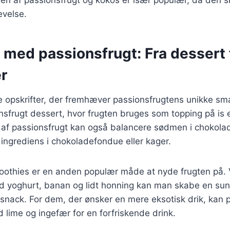
evelse.
 med passionsfrugt: Fra dessert t
r
ge opskrifter, der fremhæver passionsfrugtens unikke sm
onsfrugt dessert, hvor frugten bruges som topping på is e
af passionsfrugt kan også balancere sødmen i chokolade
t ingrediens i chokoladefondue eller kager.
oothies er en anden populær måde at nyde frugten på.
d yoghurt, banan og lidt honning kan man skabe en su
snack. For dem, der ønsker en mere eksotisk drik, kan 
 lime og ingefær for en forfriskende drink.