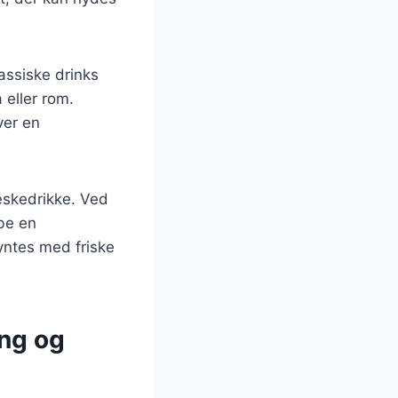
assiske drinks
 eller rom.
ver en
æskedrikke. Ved
be en
yntes med friske
ing og