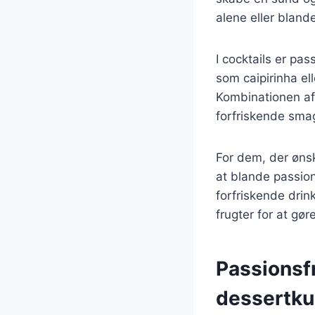
alene eller bland
I cocktails er pa
som caipirinha el
Kombinationen af 
forfriskende smag
For dem, der ønsk
at blande passio
forfriskende drin
frugter for at g
Passionsf
dessertku