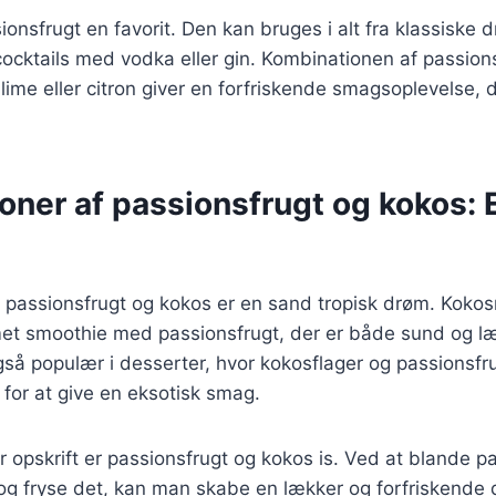
sionsfrugt en favorit. Den kan bruges i alt fra klassiske 
 cocktails med vodka eller gin. Kombinationen af passion
lime eller citron giver en forfriskende smagsoplevelse, de
ner af passionsfrugt og kokos: E
 passionsfrugt og kokos er en sand tropisk drøm. Kok
emet smoothie med passionsfrugt, der er både sund og l
så populær i desserter, hvor kokosflager og passionsfrug
 for at give en eksotisk smag.
opskrift er passionsfrugt og kokos is. Ved at blande p
 fryse det, kan man skabe en lækker og forfriskende d