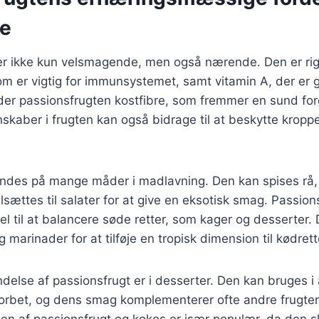
se
er ikke kun velsmagende, men også nærende. Den er rig 
om er vigtig for immunsystemet, samt vitamin A, der er g
er passionsfrugten kostfibre, som fremmer en sund for
skaber i frugten kan også bidrage til at beskytte kropp
ndes på mange måder i madlavning. Den kan spises rå, 
ilsættes til salater for at give en eksotisk smag. Passion
l til at balancere søde retter, som kager og desserter.
 marinader for at tilføje en tropisk dimension til kødrett
else af passionsfrugt er i desserter. Den kan bruges i a
sorbet, og dens smag komplementerer ofte andre frugt
en af passionsfrugt og kokos er især populær, da den 