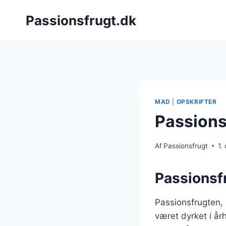
Fortsæt
Passionsfrugt.dk
til
indhold
MAD
|
OPSKRIFTER
Passions
Af
Passionsfrugt
1.
Passionsf
Passionsfrugten,
været dyrket i å