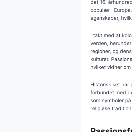
det 16. århundre
populær i Europa.
egenskaber, hvilk
I takt med at kol
verden, herunder 
regioner, og dens
kulturer. Passion
hvilket vidner om
Historisk set har
forbundet med de
som symboler på K
religiøse traditio
Passionsf