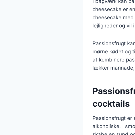
I bagværk kan pas
cheesecake er en
cheesecake med de
lejligheder og vi
Passionsfrugt kan
mørne kødet og til
at kombinere pas
lækker marinade,
Passionsfr
cocktails
Passionsfrugt er 
alkoholiske. I sm
skabe en sund og 