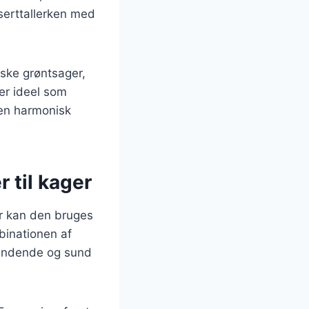
serttallerken med
iske grøntsager,
 er ideel som
 en harmonisk
r til kager
ter kan den bruges
binationen af
pændende og sund