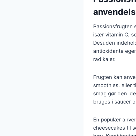
anvendel
Passionsfrugten 
især vitamin C, s
Desuden indehold
antioxidante egen
radikaler.
Frugten kan anve
smoothies, eller t
smag gør den idee
bruges i saucer og
En populær anvend
cheesecakes til 
bær. Kombination