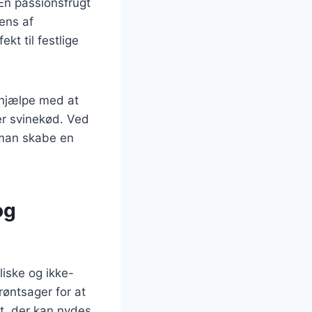
 En passionsfrugt
ens af
t til festlige
 hjælpe med at
ler svinekød. Ved
 man skabe en
og
iske og ikke-
røntsager for at
t, der kan nydes