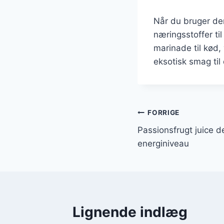
Når du bruger den
næringsstoffer ti
marinade til kød,
eksotisk smag til 
Indlægsnavi
FORRIGE
Passionsfrugt juice d
energiniveau
Lignende indlæg