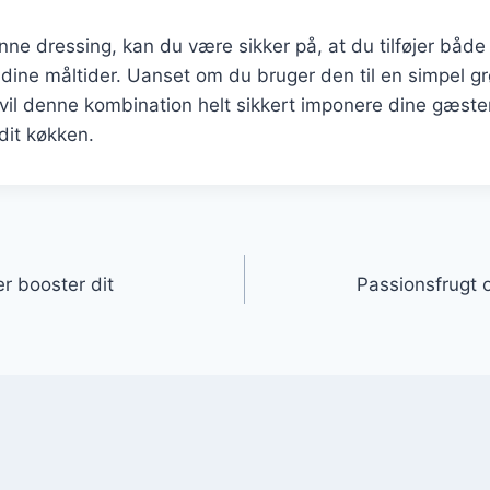
ne dressing, kan du være sikker på, at du tilføjer båd
l dine måltider. Uanset om du bruger den til en simpel gr
 vil denne kombination helt sikkert imponere dine gæste
dit køkken.
gation
er booster dit
Passionsfrugt o