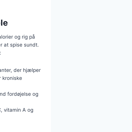
le
lorier og rig på
r at spise sundt.
:
nter, der hjælper
r kroniske
und fordøjelse og
C, vitamin A og