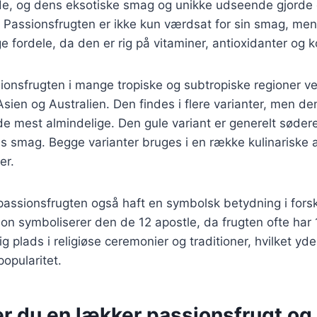
de, og dens eksotiske smag og unikke udseende gjorde 
 Passionsfrugten er ikke kun værdsat for sin smag, men
ordele, da den er rig på vitaminer, antioxidanter og ko
ionsfrugten i mange tropiske og subtropiske regioner v
sien og Australien. Den findes i flere varianter, men den 
de mest almindelige. Den gule variant er generelt sødere
s smag. Begge varianter bruges i en række kulinariske ap
er.
 passionsfrugten også haft en symbolsk betydning i forskel
tion symboliserer den de 12 apostle, da frugten ofte har 
g plads i religiøse ceremonier og traditioner, hvilket yde
popularitet.
er du en lækker passionsfrugt og