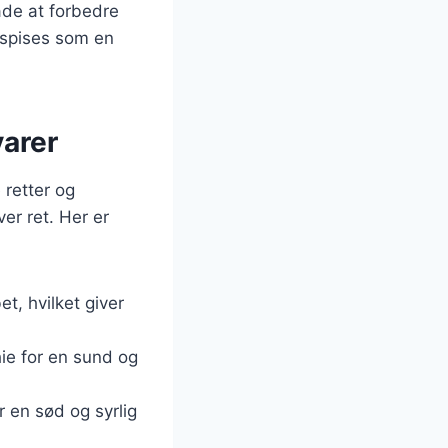
åde at forbedre
r spises som en
varer
 retter og
er ret. Her er
et, hvilket giver
hie for en sund og
r en sød og syrlig