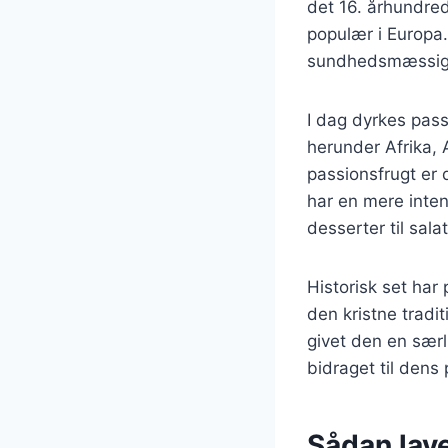
det 16. århundre
populær i Europa.
sundhedsmæssige f
I dag dyrkes pass
herunder Afrika, A
passionsfrugt er 
har en mere inten
desserter til salat
Historisk set har
den kristne tradi
givet den en særli
bidraget til dens 
Sådan lav