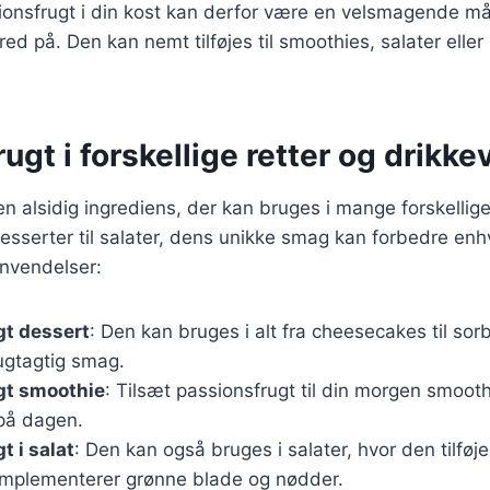
sionsfrugt i din kost kan derfor være en velsmagende m
red på. Den kan nemt tilføjes til smoothies, salater elle
ugt i forskellige retter og drikke
en alsidig ingrediens, der kan bruges i mange forskellige
desserter til salater, dens unikke smag kan forbedre enhv
nvendelser:
gt dessert
: Den kan bruges i alt fra cheesecakes til sorb
rugtagtig smag.
gt smoothie
: Tilsæt passionsfrugt til din morgen smoot
 på dagen.
t i salat
: Den kan også bruges i salater, hvor den tilføje
mplementerer grønne blade og nødder.