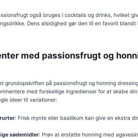
sionsfrugt også bruges i cocktails og drinks, hvilket giv
lingsdrikke. Dens alsidighed gør den til en favorit bland
nter med passionsfrugt og honn
et grundopskriften på passionsfrugt og honning dressin
rimentere med forskellige ingredienser for at skabe di
gle ideer til variationer:
rurter
: Frisk mynte eller basilikum kan give en ekstra di
lige sødemidler
: Prøv at erstatte honning med agavesiru