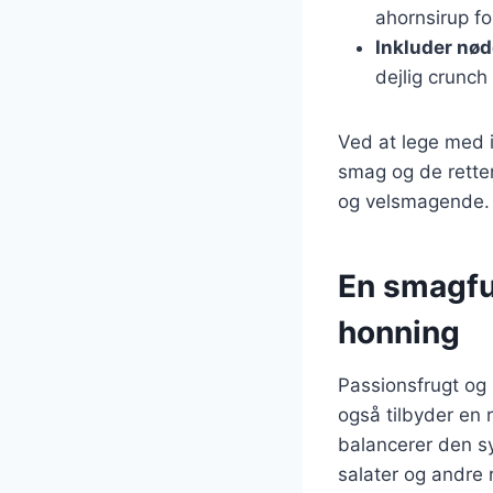
ahornsirup f
Inkluder nø
dejlig crunch 
Ved at lege med i
smag og de retter
og velsmagende.
En smagfu
honning
Passionsfrugt og 
også tilbyder en
balancerer den syr
salater og andre r