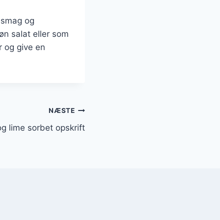
e smag og
øn salat eller som
r og give en
NÆSTE
g lime sorbet opskrift