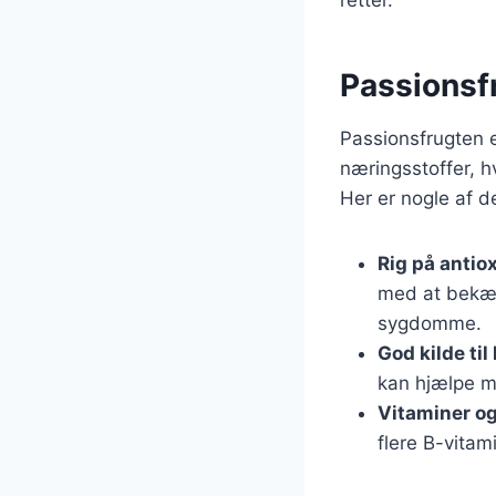
Passionsf
Passionsfrugten e
næringsstoffer, h
Her er nogle af 
Rig på antio
med at bekæmp
sygdomme.
God kilde til
kan hjælpe m
Vitaminer og
flere B-vitam