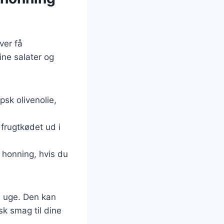
ver få
dine salater og
psk olivenolie,
frugtkødet ud i
 honning, hvis du
n uge. Den kan
isk smag til dine