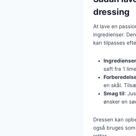
dressing
At lave en passio
ingredienser. Denn
kan tilpasses eft
Ingrediense
saft fra 1 li
Forberedels
en skål. Tils
Smag til
: Ju
ønsker en sø
Dressen kan opbev
også bruges som ma
retter.