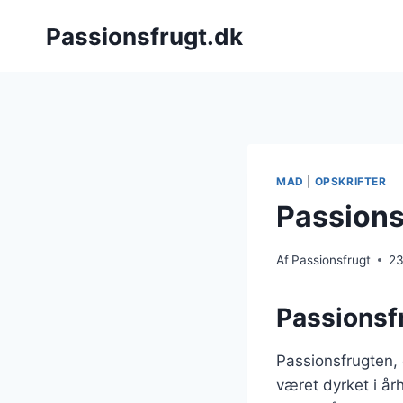
Fortsæt
Passionsfrugt.dk
til
indhold
MAD
|
OPSKRIFTER
Passionsf
Af
Passionsfrugt
23
Passionsf
Passionsfrugten,
været dyrket i å