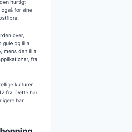
den hurtigt
 også for sine
stfibre.
erden over,
gule og lilla
, mens den lilla
plikationer, fra
lige kulturer. I
12 frø. Dette har
rligere har
 honning