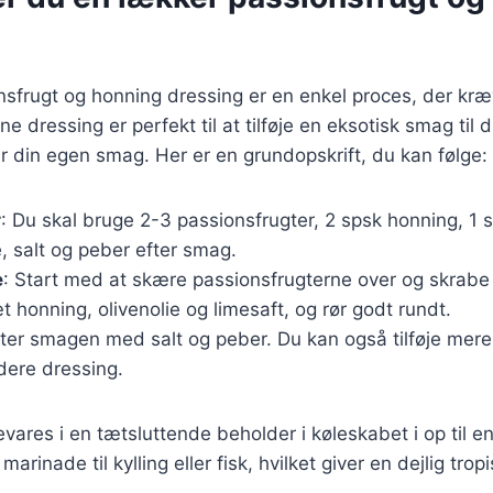
nsfrugt og honning dressing er en enkel proces, der kræ
e dressing er perfekt til at tilføje en eksotisk smag til 
er din egen smag. Her er en grundopskrift, du kan følge:
r
: Du skal bruge 2-3 passionsfrugter, 2 spsk honning, 1 s
me, salt og peber efter smag.
e
: Start med at skære passionsfrugterne over og skrabe 
æt honning, olivenolie og limesaft, og rør godt rundt.
ster smagen med salt og peber. Du kan også tilføje mere
dere dressing.
ares i en tætsluttende beholder i køleskabet i op til e
rinade til kylling eller fisk, hvilket giver en dejlig trop