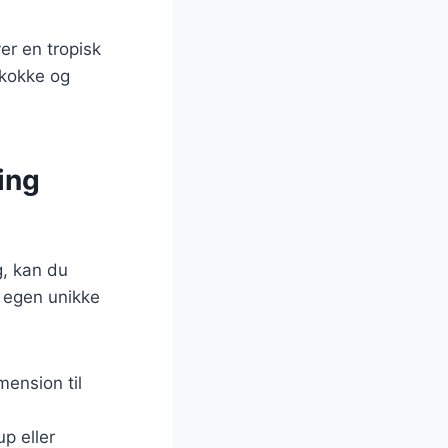
er en tropisk
t kokke og
ing
g, kan du
n egen unikke
mension til
p eller