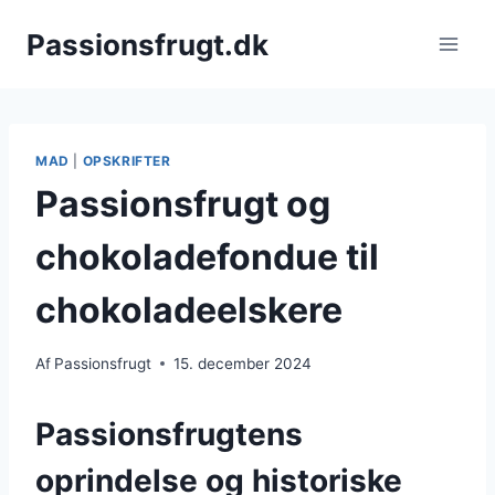
Fortsæt
Passionsfrugt.dk
til
indhold
MAD
|
OPSKRIFTER
Passionsfrugt og
chokoladefondue til
chokoladeelskere
Af
Passionsfrugt
15. december 2024
Passionsfrugtens
oprindelse og historiske