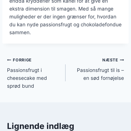
endda krydderier som kanel for at give en
ekstra dimension til smagen. Med så mange
muligheder er der ingen grænser for, hvordan
du kan nyde passionsfrugt og chokoladefondue
sammen.
Indlægsnavigation
FORRIGE
NÆSTE
Passionsfrugt i
Passionsfrugt til is –
cheesecake med
en sød fornøjelse
sprød bund
Lignende indlæg