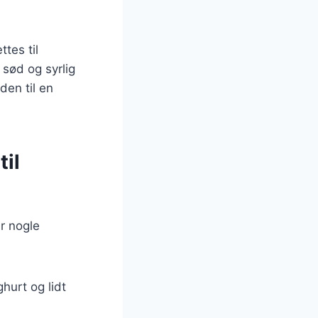
tes til
 sød og syrlig
den til en
til
r nogle
hurt og lidt