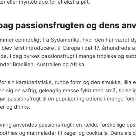
r eller mynteblade for et ekstra pift.
 bag passionsfrugten og dens an
mmer oprindeligt fra Sydamerika, hvor den har været dy
blev først introduceret til Europa i det 17. århundrede 
e. I dag dyrkes passionsfrugt i mange tropiske og subt
nder Brasilien, Australien og Afrika.
or sin karakteristiske, runde form og den smukke, lilla el
 sig en saftig, geléagtig masse fyldt med små, spiseli
ør passionsfrugt til en populær ingrediens i mange forske
ter og drinks.
ing anvendes passionsfrugt i en række forskellige opsk
moothies og marmelader til kager og cocktails. Dens alsid