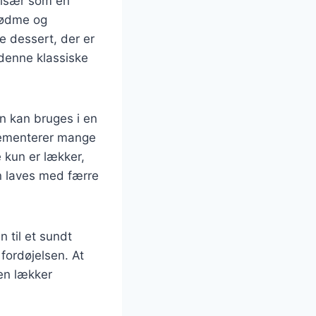
, især som en
sødme og
de dessert, der er
 denne klassiske
en kan bruges i en
plementerer mange
 kun er lækker,
 laves med færre
 til et sundt
 fordøjelsen. At
en lækker