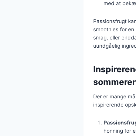
med at bekæm
Passionsfrugt kan
smoothies for en 
smag, eller endda
uundgåelig ingre
Inspireren
sommere
Der er mange måd
inspirerende opsk
Passionsfru
honning for 