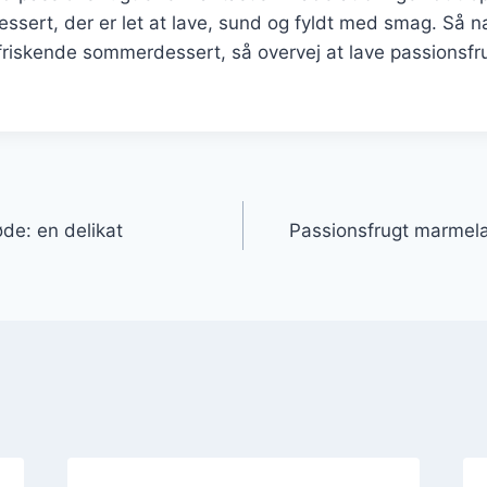
essert, der er let at lave, sund og fyldt med smag. Så
rfriskende sommerdessert, så overvej at lave passionsfru
gation
de: en delikat
Passionsfrugt marmela