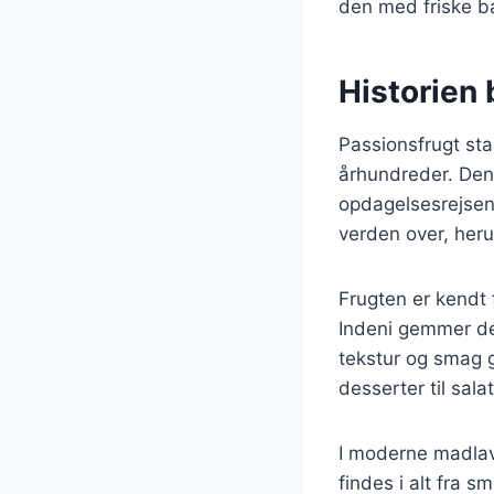
den med friske bæ
Historien
Passionsfrugt sta
århundreder. Den 
opdagelsesrejsend
verden over, heru
Frugten er kendt f
Indeni gemmer den
tekstur og smag g
desserter til sala
I moderne madlavn
findes i alt fra s