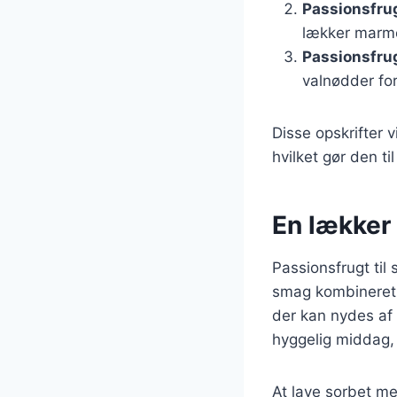
Passionsfr
lækker marme
Passionsfru
valnødder fo
Disse opskrifter 
hvilket gør den ti
En lækker
Passionsfrugt til 
smag kombineret m
der kan nydes af 
hyggelig middag, 
At lave sorbet med