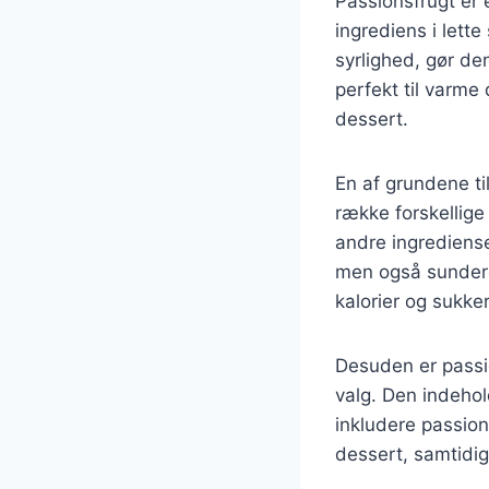
Passionsfrugt er 
ingrediens i let
syrlighed, gør den
perfekt til varme
dessert.
En af grundene ti
række forskellige
andre ingrediense
men også sundere
kalorier og sukker
Desuden er passio
valg. Den indehol
inkludere passion
dessert, samtidi