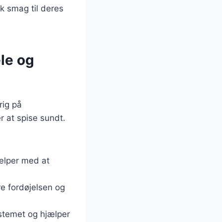
k smag til deres
le og
rig på
r at spise sundt.
jælper med at
re fordøjelsen og
ystemet og hjælper