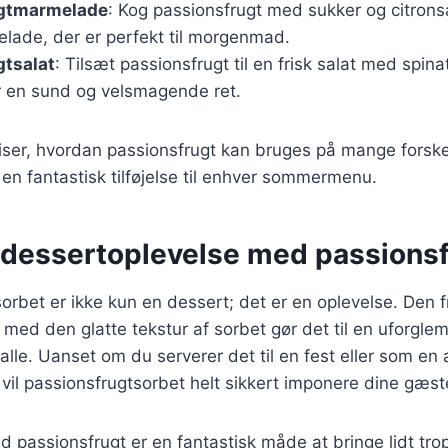
ugtmarmelade
: Kog passionsfrugt med sukker og citronsa
lade, der er perfekt til morgenmad.
gtsalat
: Tilsæt passionsfrugt til en frisk salat med spina
r en sund og velsmagende ret.
viser, hvordan passionsfrugt kan bruges på mange forske
l en fantastisk tilføjelse til enhver sommermenu.
 dessertoplevelse med passions
sorbet er ikke kun en dessert; det er en oplevelse. Den f
ed den glatte tekstur af sorbet gør det til en uforgle
alle. Uanset om du serverer det til en fest eller som en 
vil passionsfrugtsorbet helt sikkert imponere dine gæst
 passionsfrugt er en fantastisk måde at bringe lidt tropis