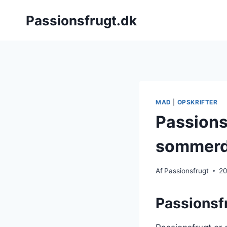
Fortsæt
Passionsfrugt.dk
til
indhold
MAD
|
OPSKRIFTER
Passionsf
sommerd
Af
Passionsfrugt
20
Passionsf