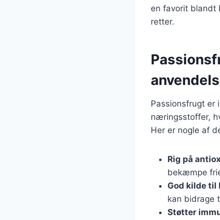
en favorit blandt
retter.
Passionsf
anvendels
Passionsfrugt er 
næringsstoffer, h
Her er nogle af 
Rig på antio
bekæmpe frie 
God kilde til
kan bidrage t
Støtter imm