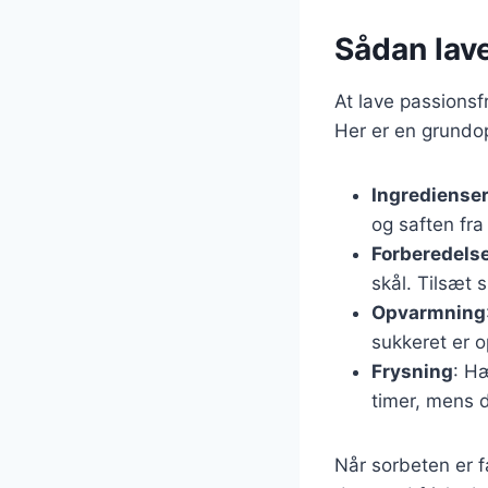
Sådan lav
At lave passionsf
Her er en grundop
Ingrediense
og saften fra 
Forberedels
skål. Tilsæt 
Opvarmning
sukkeret er o
Frysning
: Hæ
timer, mens d
Når sorbeten er f