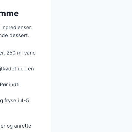
jemme
 ingredienser.
ende dessert.
er, 250 ml vand
gtkødet ud i en
ør indtil
g fryse i 4-5
ler og anrette