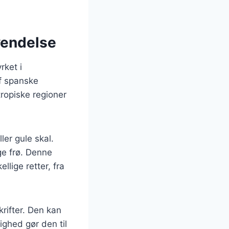
vendelse
rket i
af spanske
ropiske regioner
ler gule skal.
ge frø. Denne
llige retter, fra
rifter. Den kan
ighed gør den til