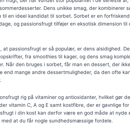
en frugt, der har vundet stor popularitet i de seneste år
te sommerdesserter. Dens unikke smag, der kombinerer 
 til en ideel kandidat til sorbet. Sorbet er en forfrisken
 dage, og passionsfrugt tilføjer en eksotisk dimension til
l, at passionsfrugt er så populær, er dens alsidighed. D
 opskrifter, fra smoothies til kager, og dens smag kom
r. Når den bruges i sorbet, får man en dessert, der ikke
 end mange andre dessertmuligheder, da den ofte kan
.
nsfrugt rig på vitaminer og antioxidanter, hvilket gør den
der vitamin C, A og E samt kostfibre, der er gavnlige for
sfrugt i din kost kan derfor være en god måde at nyde 
g med at du får nogle sundhedsmæssige fordele.