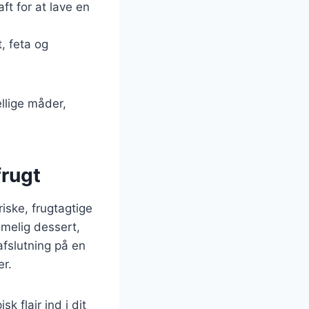
ft for at lave en
t, feta og
llige måder,
frugt
riske, frugtagtige
mmelig dessert,
afslutning på en
er.
k flair ind i dit