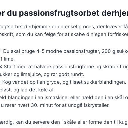
er du passionsfrugtsorbet derh
rugtsorbet derhjemme er en enkel proces, der kræver få
skrift, som du kan følge for at skabe din egen forfrisk
r
: Du skal bruge 4-5 modne passionsfrugter, 200 g sukk
1 lime.
e
: Start med at halvere passionsfrugterne og skrabe fru
sukker og limejuice, og rør godt rundt.
: Kog vandet op i en gryde, og tilsæt sukkerblandingen. R
pløst, og lad det køle af.
ld blandingen i en ismaskine, eller hæld den i en skål o
u rører hvert 30. minut for at undgå iskrystaller.
ærdig, kan du servere den i skåle eller forme den til kug