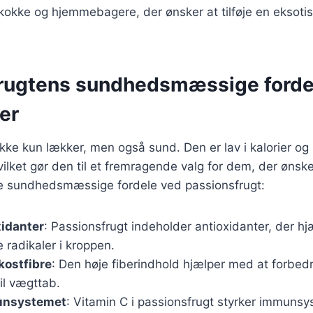
 kokke og hjemmebagere, der ønsker at tilføje en eksotis
rugtens sundhedsmæssige forde
er
ikke kun lækker, men også sund. Den er lav i kalorier og 
vilket gør den til et fremragende valg for dem, der ønske
de sundhedsmæssige fordele ved passionsfrugt:
xidanter
: Passionsfrugt indeholder antioxidanter, der h
radikaler i kroppen.
 kostfibre
: Den høje fiberindhold hjælper med at forbed
il vægttab.
unsystemet
: Vitamin C i passionsfrugt styrker immuns