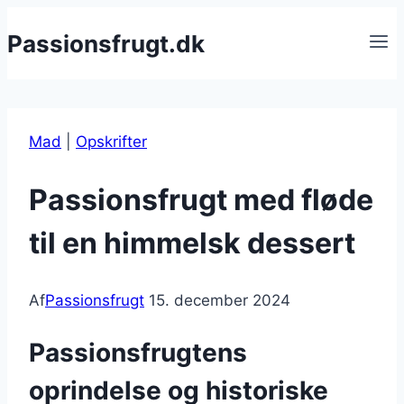
Fortsæt
Passionsfrugt.dk
til
indhold
Mad
|
Opskrifter
Passionsfrugt med fløde
til en himmelsk dessert
Af
Passionsfrugt
15. december 2024
Passionsfrugtens
oprindelse og historiske