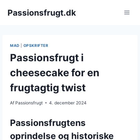
Fortsæt
Passionsfrugt.dk
til
indhold
MAD
|
OPSKRIFTER
Passionsfrugt i
cheesecake for en
frugtagtig twist
Af
Passionsfrugt
4. december 2024
Passionsfrugtens
oprindelse og historiske