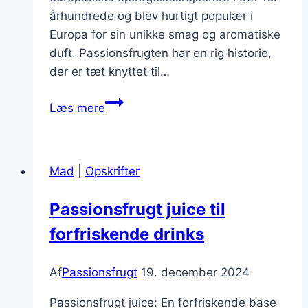
århundrede og blev hurtigt populær i
Europa for sin unikke smag og aromatiske
duft. Passionsfrugten har en rig historie,
der er tæt knyttet til…
Passionsfrugt
Læs mere
med
fløde
til
Mad
|
Opskrifter
søde
sager
Passionsfrugt juice til
forfriskende drinks
Af
Passionsfrugt
19. december 2024
Passionsfrugt juice: En forfriskende base