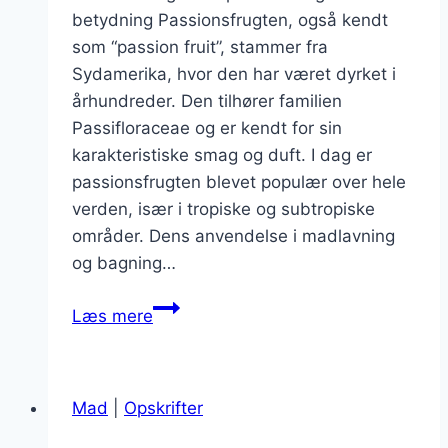
betydning Passionsfrugten, også kendt
som “passion fruit”, stammer fra
Sydamerika, hvor den har været dyrket i
århundreder. Den tilhører familien
Passifloraceae og er kendt for sin
karakteristiske smag og duft. I dag er
passionsfrugten blevet populær over hele
verden, især i tropiske og subtropiske
områder. Dens anvendelse i madlavning
og bagning…
Passionsfrugt
Læs mere
i
tærtefyld
for
Mad
|
Opskrifter
en
sød