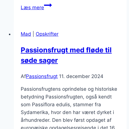
Passionsfrugt
Læs mere
og
honning
som
Mad
|
Opskrifter
naturlig
sødning
Passionsfrugt med fløde til
søde sager
Af
Passionsfrugt
11. december 2024
Passionsfrugtens oprindelse og historiske
betydning Passionsfrugten, også kendt
som Passiflora edulis, stammer fra
Sydamerika, hvor den har været dyrket i
århundreder. Den blev først opdaget af
europæiske opdagelsesrejsende i det 16.