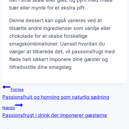
det i små skåle eller glas, og pynt med friske
bær eller mynte for et ekstra pift.
Denne dessert kan også varieres ved at
tilsætte andre ingredienser som vanilje eller
chokolade for at skabe forskellige
smagskombinationer. Uanset hvordan du
vælger at tilberede det, vil passionsfrugt med
fløde helt sikkert imponere dine gæster og
tilfredsstille dine smagsløg.
Indlægsnavigation
Forrige
Passionsfruit og honning som naturlig sødning
Næste
Passionsfrugt i drink der imponerer gæsterne