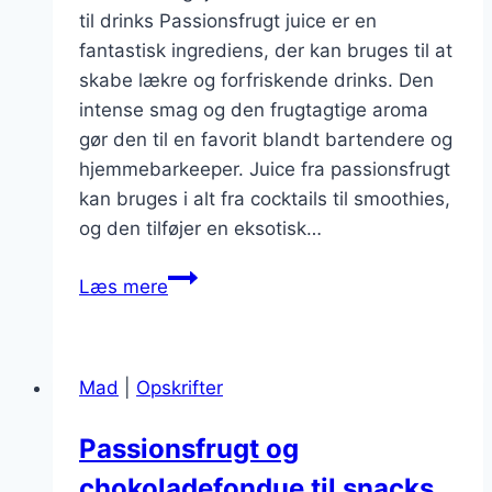
til drinks Passionsfrugt juice er en
fantastisk ingrediens, der kan bruges til at
skabe lækre og forfriskende drinks. Den
intense smag og den frugtagtige aroma
gør den til en favorit blandt bartendere og
hjemmebarkeeper. Juice fra passionsfrugt
kan bruges i alt fra cocktails til smoothies,
og den tilføjer en eksotisk…
Passionsfrugt
Læs mere
juice
til
forfriskende
Mad
|
Opskrifter
drinks
Passionsfrugt og
chokoladefondue til snacks