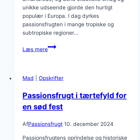
unikke udseende gjorde den hurtigt
populær i Europa. I dag dyrkes
passionsfrugten i mange tropiske og
subtropiske regioner…
Passionsfrugt
Læs mere
og
ingefær
for
Mad
|
Opskrifter
en
krydret
Passionsfrugt i tærtefyld for
twist
en sød fest
Af
Passionsfrugt
10. december 2024
Passionsfrugtens oprindelse og historiske