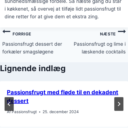
sundhedsmæssige fordele. Så næste gang du står
i køkkenet, så overvej at tilføje lidt passionsfrugt til
dine retter for at give dem et ekstra zing.
Indlægsnavigation
FORRIGE
NÆSTE
Passionsfrugt dessert der
Passionsfrugt og lime i
forkæler smagsløgene
læskende cocktails
Lignende indlæg
Passionsfrugt med fløde til en dekadent
dessert
Af
Passionsfrugt
25. december 2024