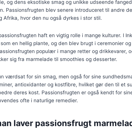
de, og dens eksotiske smag og unikke udseende fangede
Passionsfrugten blev senere introduceret til andre de
 Afrika, hvor den nu også dyrkes i stor stil.
passionsfrugten haft en vigtig rolle i mange kulturer. I I
 som en hellig plante, og den blev brugt i ceremonier og
passionsfrugten populær i mange retter og drikkevarer, 
er sig fra marmelade til smoothies og desserter.
kun værdsat for sin smag, men også for sine sundhedsm
miner, antioxidanter og kostfibre, hvilket gør den til et 
bedre deres kost. Passionsfrugten er også kendt for sin
endes ofte i naturlige remedier.
an laver passionsfrugt marmela