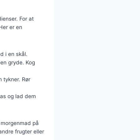
ienser. For at
Her er en
 i en skål.
i en gryde. Kog
n tykner. Rør
las og lad dem
il morgenmad på
ndre frugter eller