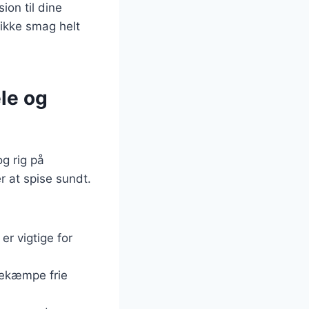
ion til dine
nikke smag helt
le og
og rig på
r at spise sundt.
er vigtige for
bekæmpe frie