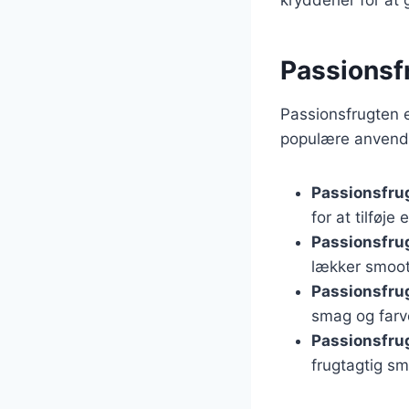
Passionsfr
Passionsfrugten er
populære anvende
Passionsfru
for at tilføje
Passionsfru
lækker smoot
Passionsfrug
smag og farv
Passionsfrug
frugtagtig s