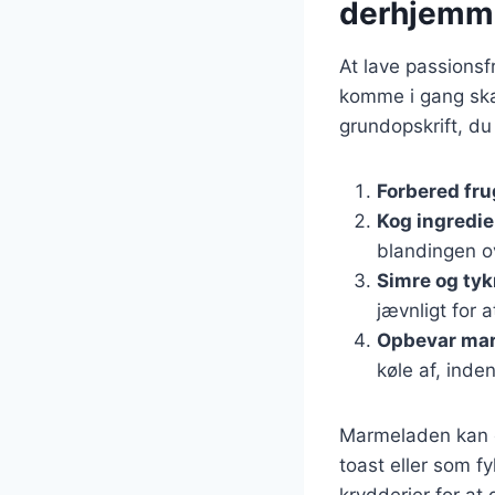
derhjemm
At lave passionsf
komme i gang skal
grundopskrift, du
Forbered fr
Kog ingredi
blandingen ov
Simre og ty
jævnligt for 
Opbevar ma
køle af, inde
Marmeladen kan op
toast eller som f
krydderier for at