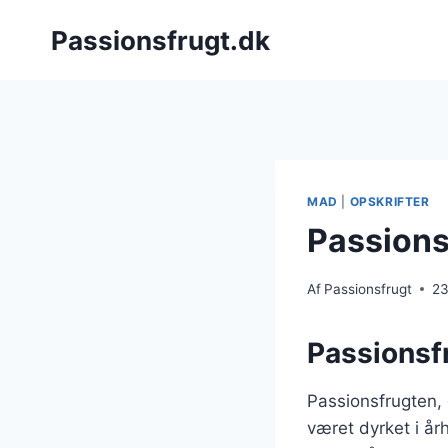
Fortsæt
Passionsfrugt.dk
til
indhold
MAD
|
OPSKRIFTER
Passions
Af
Passionsfrugt
23
Passionsf
Passionsfrugten,
været dyrket i å