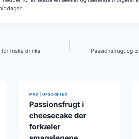
middagen.
gation
for friske drinks
Passionsfrugt og cit
MAD
|
OPSKRIFTER
Passionsfrugt i
cheesecake der
forkæler
smagsløgene