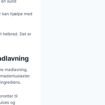
r en sund
er kan hjælpe med
t helbred. Det er
adlavning
rne madlavning.
g madentusiaster.
 ingrediens.
retter til
uices og