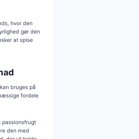
nds, hvor den
yrlighed gør den
nsker at spise
nmad
 kan bruges på
mæssige fordele
 passionsfrugt
nere den med
, der vil holde