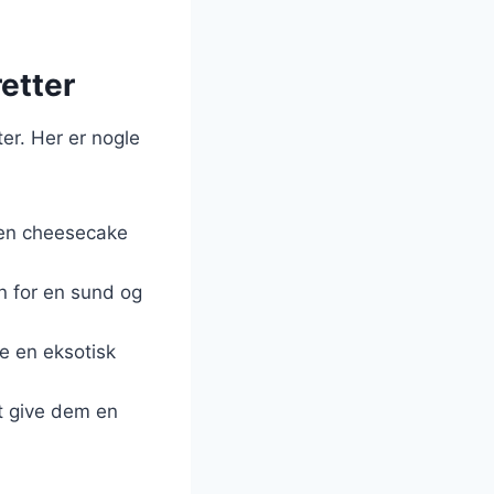
etter
ter. Her er nogle
i en cheesecake
n for en sund og
ve en eksotisk
at give dem en