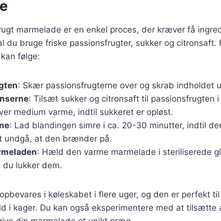
e
rugt marmelade er en enkel proces, der kræver få ingred
 du bruge friske passionsfrugter, sukker og citronsaft. 
 kan følge:
ugten
: Skær passionsfrugterne over og skrab indholdet ud
enserne
: Tilsæt sukker og citronsaft til passionsfrugten 
er medium varme, indtil sukkeret er opløst.
kne
: Lad blandingen simre i ca. 20-30 minutter, indtil de
at undgå, at den brænder på.
rmeladen
: Hæld den varme marmelade i steriliserede g
n du lukker dem.
bevares i køleskabet i flere uger, og den er perfekt t
yld i kager. Du kan også eksperimentere med at tilsætte a
 give din marmelade et unikt præg.