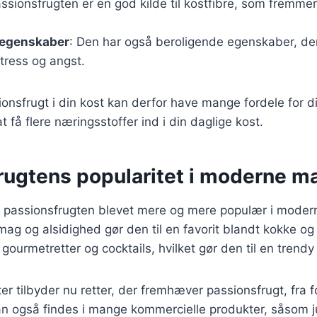
assionsfrugten er en god kilde til kostfibre, som fremme
 egenskaber
: Den har også beroligende egenskaber, d
tress og angst.
ionsfrugt i din kost kan derfor have mange fordele for di
 få flere næringsstoffer ind i din daglige kost.
rugtens popularitet i moderne m
er passionsfrugten blevet mere og mere populær i mode
ag og alsidighed gør den til en favorit blandt kokke o
gourmetretter og cocktails, hvilket gør den til en trendy
 tilbyder nu retter, der fremhæver passionsfrugt, fra for
an også findes i mange kommercielle produkter, såsom j