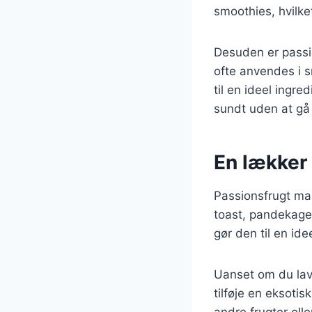
smoothies, hvilket
Desuden er passi
ofte anvendes i 
til en ideel ingre
sundt uden at g
En lækker 
Passionsfrugt ma
toast, pandekage
gør den til en id
Uanset om du lav
tilføje en eksot
andre frugter el