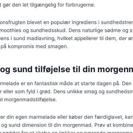
 gør den let tilgængelig for forbrugerne.
onsfrugten blevet en populær ingrediens i sundhedstre
smoothies og sundhedsskud. Dens naturlige sødme og s
diens i sund madlavning, hvilket appellerer til dem, der ø
å på kompromis med smagen.
og sund tilføjelse til din morge
rmelade er en fantastisk måde at starte dagen på. Den
r eller som fyld i grød. Dens unikke smag og sundheds
eel morgenmadstilføjelse.
er din egen marmelade eller køber den færdiglavet, kan
isk og sund dimension til din morgenmad. Prøv at kombi
ler nødder for at skabe en lækker og nærende morgenmad