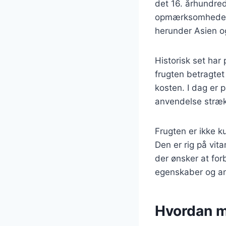
det 16. århundre
opmærksomheden. 
herunder Asien og
Historisk set har 
frugten betragtet
kosten. I dag er 
anvendelse strækk
Frugten er ikke 
Den er rig på vita
der ønsker at for
egenskaber og anv
Hvordan m