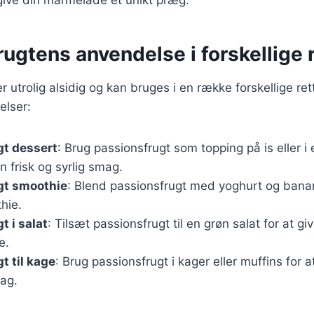
ugtens anvendelse i forskellige r
 utrolig alsidig og kan bruges i en række forskellige ret
lser:
gt dessert
: Brug passionsfrugt som topping på is eller 
 en frisk og syrlig smag.
gt smoothie
: Blend passionsfrugt med yoghurt og bana
hie.
t i salat
: Tilsæt passionsfrugt til en grøn salat for at gi
e.
t til kage
: Brug passionsfrugt i kager eller muffins for 
mag.