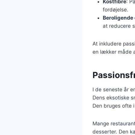
Kostfibre
: P
fordøjelse.
Beroligende
at reducere s
At inkludere pass
en lækker måde at
Passionsf
I de seneste år 
Dens eksotiske sm
Den bruges ofte i 
Mange restauranter
desserter. Den k