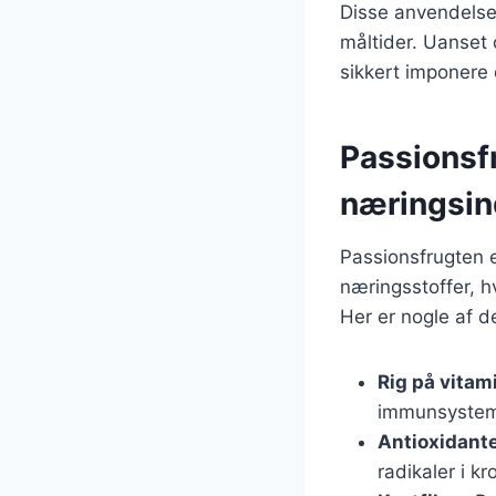
Disse anvendelser
måltider. Uanset 
sikkert imponere 
Passionsf
næringsin
Passionsfrugten e
næringsstoffer, h
Her er nogle af 
Rig på vitam
immunsystem
Antioxidant
radikaler i k