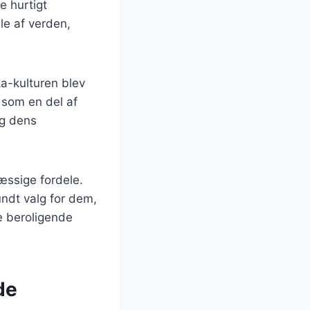
 hurtigt
le af verden,
nka-kulturen blev
 som en del af
og dens
æssige fordele.
sundt valg for dem,
e beroligende
de