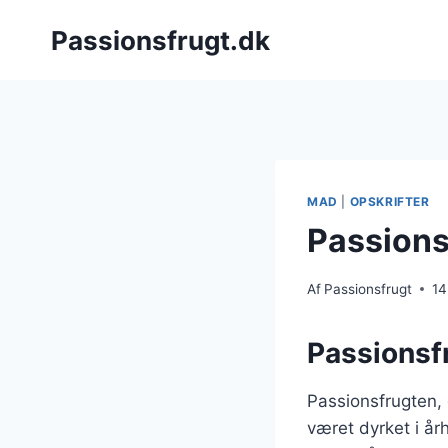
Fortsæt
Passionsfrugt.dk
til
indhold
MAD
|
OPSKRIFTER
Passionsf
Af
Passionsfrugt
14
Passionsf
Passionsfrugten,
været dyrket i å