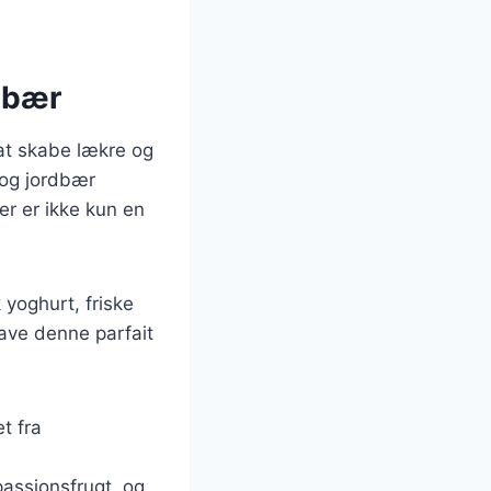
 bær
 at skabe lækre og
 og jordbær
er er ikke kun en
 yoghurt, friske
ave denne parfait
t fra
passionsfrugt, og