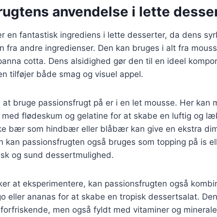
ugtens anvendelse i lette desse
r en fantastisk ingrediens i lette desserter, da dens sy
fra andre ingredienser. Den kan bruges i alt fra mousse
anna cotta. Dens alsidighed gør den til en ideel kompo
en tilføjer både smag og visuel appel.
at bruge passionsfrugt på er i en let mousse. Her kan
 med flødeskum og gelatine for at skabe en luftig og læ
iske bær som hindbær eller blåbær kan give en ekstra d
 kan passionsfrugten også bruges som topping på is ell
frisk og sund dessertmulighed.
ker at eksperimentere, kan passionsfrugten også komb
 eller ananas for at skabe en tropisk dessertsalat. De
g forfriskende, men også fyldt med vitaminer og mineraler