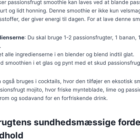
ker passionsfrugt smoothie kan laves ved at blande pas
rt og lidt honning. Denne smoothie er ikke kun velsm
stoffer, der giver energi til dagen. For at lave denne sm
dienserne
: Du skal bruge 1-2 passionsfrugter, 1 banan, 
.
æt alle ingredienserne i en blender og blend indtil glat.
d smoothien i et glas og pynt med et skud passionsfrug
 også bruges i cocktails, hvor den tilføjer en eksotisk 
ssionsfrugt mojito, hvor friske mynteblade, lime og passi
om og sodavand for en forfriskende drink.
rugtens sundhedsmæssige forde
dhold