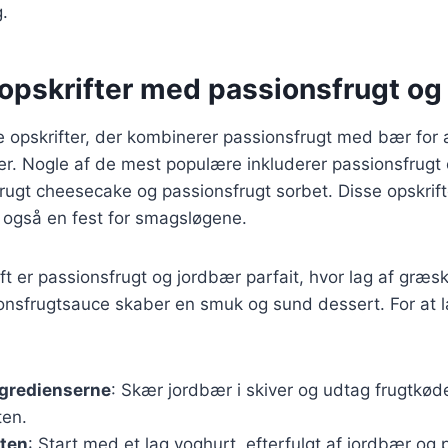
g.
opskrifter med passionsfrugt og
ge opskrifter, der kombinerer passionsfrugt med bær for
er. Nogle af de mest populære inkluderer passionsfrugt
frugt cheesecake og passionsfrugt sorbet. Disse opskrift
n også en fest for smagsløgene.
ft er passionsfrugt og jordbær parfait, hvor lag af græsk
onsfrugtsauce skaber en smuk og sund dessert. For at l
ngredienserne
: Skær jordbær i skiver og udtag frugtkøde
ten.
iten
: Start med et lag yoghurt, efterfulgt af jordbær og 