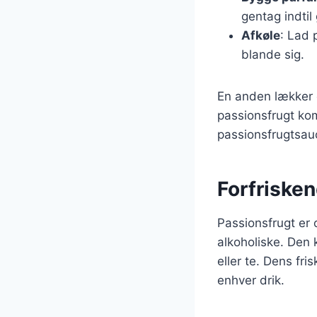
gentag indtil 
Afkøle
: Lad 
blande sig.
En anden lækker o
passionsfrugt ko
passionsfrugtsauc
Forfriske
Passionsfrugt er 
alkoholiske. Den
eller te. Dens fri
enhver drik.