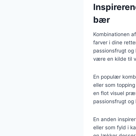
Inspirere
bær
Kombinationen af
farver i dine re
passionsfrugt og 
være en kilde til 
En populær kombi
eller som toppin
en flot visuel pr
passionsfrugt og l
En anden inspire
eller som fyld i 
en lækker dessert