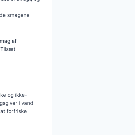
 lade smagene
smag af
Tilsæt
ske og ikke-
gsgiver i vand
at forfriske