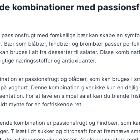
nde kombinationer med passionsf
 passionsfrugt med forskellige bær kan skabe en symfo
tter. Bær som blåbær, hindbær og brombær passer perf
kan bruges i alt fra desserter til salater. Disse kombina
vigtige næringsstoffer og antioxidanter.
nation er passionsfrugt og blåbær, som kan bruges i sm
g på yoghurt. Denne kombination giver ikke kun en dejl
æsentation. For at lave en simpel salat kan du blande fri
idt mynte for en forfriskende ret.
rende kombination er passionsfrugt og hindbær, som kan
kager. Tilsæt lidt sukker og citronsaft for at fremhæve s
, der vil imponere dine gæster. At eksperimentere med 