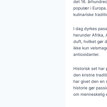
det 16. århundre
populær i Europa. 
kulinariske tradit
I dag dyrkes pas
herunder Afrika, 
duft, hvilket gør 
ikke kun velsmag
antioxidanter.
Historisk set har
den kristne tradi
har givet den en s
historie gør passi
om menneskelig e