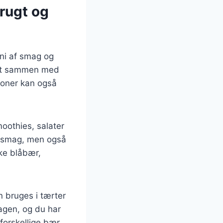
rugt og
ni af smag og
ekt sammen med
tioner kan også
oothies, salater
ig smag, men også
ske blåbær,
 bruges i tærter
magen, og du har
forskellige bær