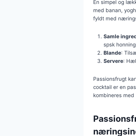
En simpel og læk
med banan, yoghu
fyldt med nærings
Samle ingre
spsk honning
Blande
: Tils
Servere
: Hæl
Passionsfrugt kan
cocktail er en pa
kombineres med r
Passionsf
næringsin