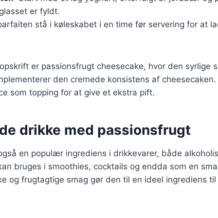
glasset er fyldt.
parfaiten stå i køleskabet i en time før servering for at
pskrift er passionsfrugt cheesecake, hvor den syrlige 
mplementerer den cremede konsistens af cheesecaken. 
e som topping for at give et ekstra pift.
nde drikke med passionsfrugt
også en populær ingrediens i drikkevarer, både alkoholi
 kan bruges i smoothies, cocktails og endda som en sma
ske og frugtagtige smag gør den til en ideel ingrediens til 