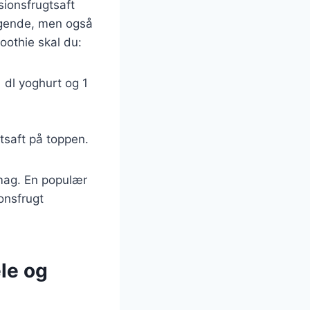
sionsfrugtsaft
agende, men også
oothie skal du:
1 dl yoghurt og 1
tsaft på toppen.
smag. En populær
onsfrugt
le og