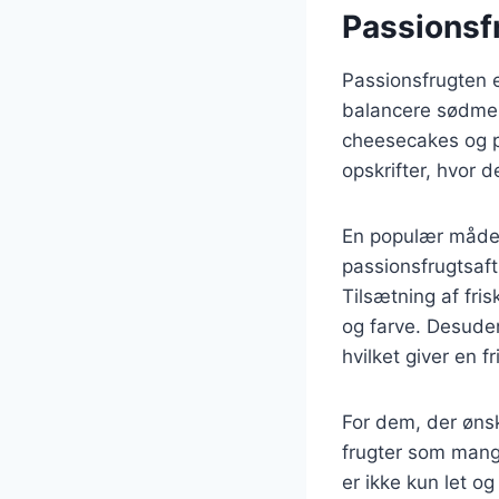
Passionsfr
Passionsfrugten e
balancere sødmen 
cheesecakes og p
opskrifter, hvor d
En populær måde 
passionsfrugtsaft
Tilsætning af fr
og farve. Desuden
hvilket giver en 
For dem, der øns
frugter som mango
er ikke kun let o