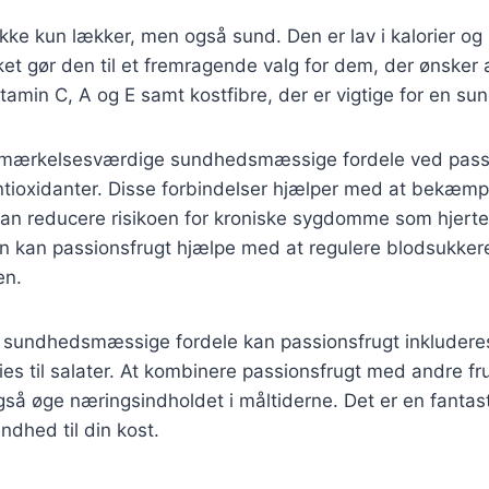
ikke kun lækker, men også sund. Den er lav i kalorier og 
lket gør den til et fremragende valg for dem, der ønsker 
tamin C, A og E samt kostfibre, der er vigtige for en sun
emærkelsesværdige sundhedsmæssige fordele ved passi
ntioxidanter. Disse forbindelser hjælper med at bekæmpe 
 kan reducere risikoen for kroniske sygdomme som hje
n kan passionsfrugt hjælpe med at regulere blodsukker
en.
 sundhedsmæssige fordele kan passionsfrugt inkludere
hies til salater. At kombinere passionsfrugt med andre fr
så øge næringsindholdet i måltiderne. Det er en fantas
ndhed til din kost.