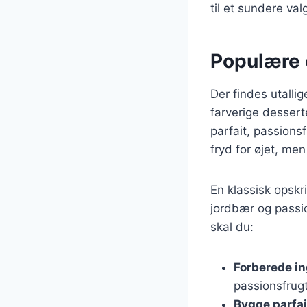
til et sundere val
Populære 
Der findes utalli
farverige dessert
parfait, passions
fryd for øjet, me
En klassisk opskri
jordbær og passi
skal du:
Forberede i
passionsfrug
Bygge parfa