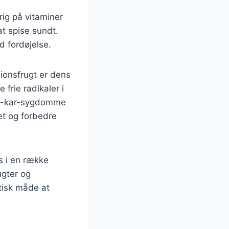
rig på vitaminer
at spise sundt.
d fordøjelse.
onsfrugt er dens
frie radikaler i
rte-kar-sygdomme
et og forbedre
s i en række
ugter og
tisk måde at