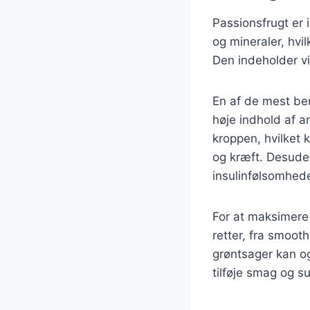
Passionsfrugt er 
og mineraler, hvi
Den indeholder vi
En af de mest b
høje indhold af a
kroppen, hvilket
og kræft. Desude
insulinfølsomhed
For at maksimere
retter, fra smoot
grøntsager kan og
tilføje smag og su