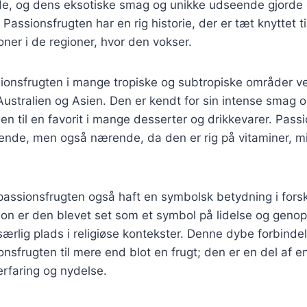
de, og dens eksotiske smag og unikke udseende gjorde 
Passionsfrugten har en rig historie, der er tæt knyttet t
ioner i de regioner, hvor den vokser.
sionsfrugten i mange tropiske og subtropiske områder v
Australien og Asien. Den er kendt for sin intense smag 
den til en favorit i mange desserter og drikkevarer. Pass
ende, men også nærende, da den er rig på vitaminer, mi
 passionsfrugten også haft en symbolsk betydning i forskel
tion er den blevet set som et symbol på lidelse og genop
ærlig plads i religiøse kontekster. Denne dybe forbindels
onsfrugten til mere end blot en frugt; den er en del af en
rfaring og nydelse.