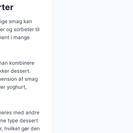
rter
rlige smag kan
r og sorbeter til
nent i mange
 man kombinere
kker dessert.
imension af smag
er yoghurt,
ineres med andre
nne type dessert
, hvilket gør den