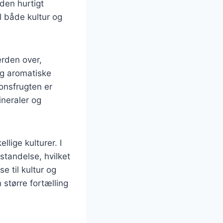
den hurtigt
il både kultur og
erden over,
og aromatiske
ionsfrugten er
neraler og
lige kulturer. I
standelse, hvilket
e til kultur og
 større fortælling