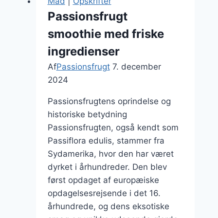
Mad
|
Opskrifter
tropisk
Passionsfrugt
dessert
smoothie med friske
ingredienser
Af
Passionsfrugt
7. december
2024
Passionsfrugtens oprindelse og
historiske betydning
Passionsfrugten, også kendt som
Passiflora edulis, stammer fra
Sydamerika, hvor den har været
dyrket i århundreder. Den blev
først opdaget af europæiske
opdagelsesrejsende i det 16.
århundrede, og dens eksotiske