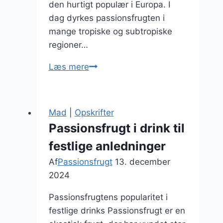
den hurtigt populær i Europa. I
dag dyrkes passionsfrugten i
mange tropiske og subtropiske
regioner…
Passionsfrugt
Læs mere
og
honning
dressing
Mad
|
Opskrifter
til
Passionsfrugt i drink til
salat
festlige anledninger
Af
Passionsfrugt
13. december
2024
Passionsfrugtens popularitet i
festlige drinks Passionsfrugt er en