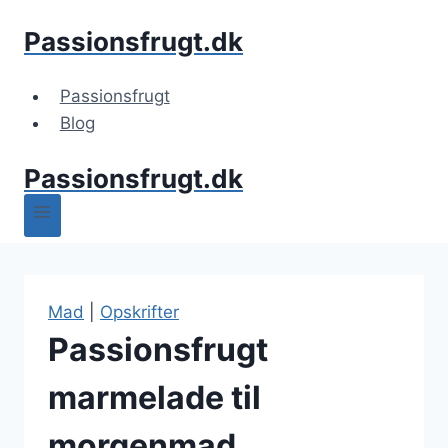
Fortsæt
Passionsfrugt.dk
til
indhold
Passionsfrugt
Blog
Passionsfrugt.dk
Mad
|
Opskrifter
Passionsfrugt
marmelade til
morgenmad