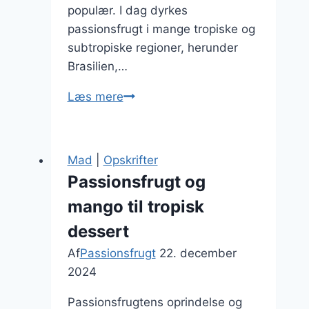
populær. I dag dyrkes
passionsfrugt i mange tropiske og
subtropiske regioner, herunder
Brasilien,…
Passionsfrugt
Læs mere
og
chokolade
kombinationer
Mad
|
Opskrifter
du
Passionsfrugt og
vil
mango til tropisk
elske
dessert
Af
Passionsfrugt
22. december
2024
Passionsfrugtens oprindelse og