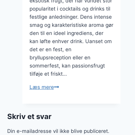
eksotisk frugt, der har vundet stor
popularitet i cocktails og drinks til
festlige anledninger. Dens intense
smag og karakteristiske aroma gør
den til en ideel ingrediens, der
kan løfte enhver drink. Uanset om
det er en fest, en
bryllupsreception eller en
sommerfest, kan passionsfrugt
tilføje et friskt…
Passionsfrugt
Læs mere
i
drink
til
Skriv et svar
festlige
anledninger
Din e-mailadresse vil ikke blive publiceret.