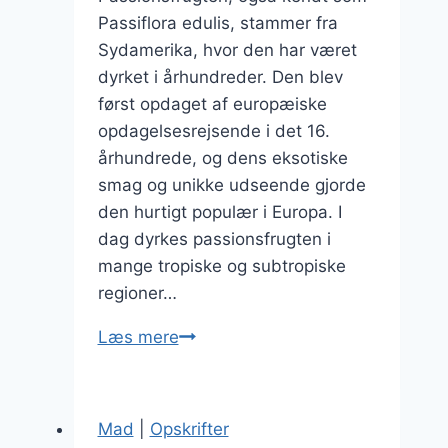
Passiflora edulis, stammer fra
Sydamerika, hvor den har været
dyrket i århundreder. Den blev
først opdaget af europæiske
opdagelsesrejsende i det 16.
århundrede, og dens eksotiske
smag og unikke udseende gjorde
den hurtigt populær i Europa. I
dag dyrkes passionsfrugten i
mange tropiske og subtropiske
regioner…
Passionsfrugt
Læs mere
og
honning
til
Mad
|
Opskrifter
morgenmad