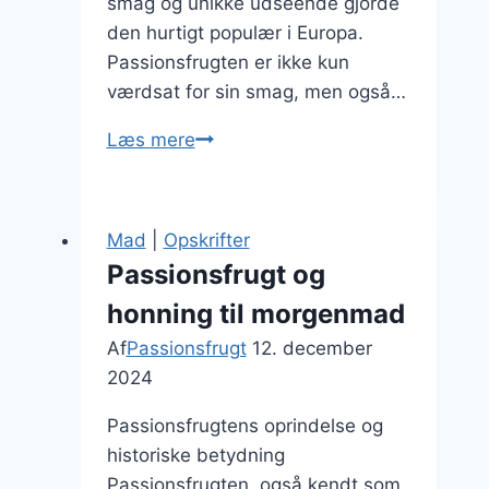
smag og unikke udseende gjorde
den hurtigt populær i Europa.
Passionsfrugten er ikke kun
værdsat for sin smag, men også…
Passionsfrugt
Læs mere
smoothie
med
friske
Mad
|
Opskrifter
ingredienser
Passionsfrugt og
honning til morgenmad
Af
Passionsfrugt
12. december
2024
Passionsfrugtens oprindelse og
historiske betydning
Passionsfrugten, også kendt som