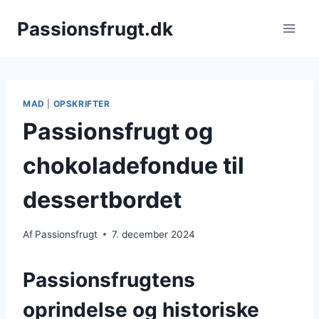
Fortsæt
Passionsfrugt.dk
til
indhold
MAD
|
OPSKRIFTER
Passionsfrugt og
chokoladefondue til
dessertbordet
Af
Passionsfrugt
7. december 2024
Passionsfrugtens
oprindelse og historiske