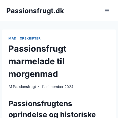
Fortsæt
Passionsfrugt.dk
til
indhold
MAD
|
OPSKRIFTER
Passionsfrugt
marmelade til
morgenmad
Af
Passionsfrugt
11. december 2024
Passionsfrugtens
oprindelse og historiske