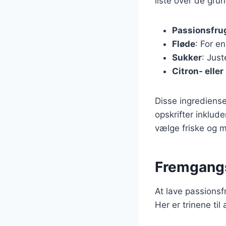
liste over de gru
Passionsfru
Fløde
: For e
Sukker
: Jus
Citron- eller
Disse ingrediense
opskrifter inklud
vælge friske og m
Fremgangs
At lave passionsf
Her er trinene til 