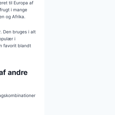
et til Europa af
frugt i mange
en og Afrika.
. Den bruges i alt
opulær i
 favorit blandt
 af andre
magskombinationer