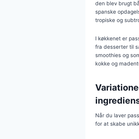
den blev brugt bå
spanske opdagels
tropiske og subtr
I køkkenet er pas
fra desserter til 
smoothies og som 
kokke og madentu
Variatione
ingredien
Når du laver pas
for at skabe unikk