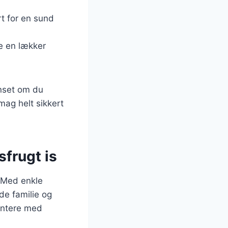
t for en sund
e en lækker
anset om du
mag helt sikkert
frugt is
. Med enkle
de familie og
mentere med