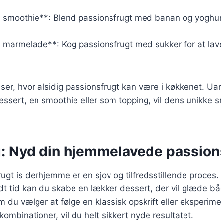
t smoothie**: Blend passionsfrugt med banan og yoghur
t marmelade**: Kog passionsfrugt med sukker for at lav
viser, hvor alsidig passionsfrugt kan være i køkkenet. U
essert, en smoothie eller som topping, vil dens unikke s
g: Nyd din hjemmelavede passions
rugt is derhjemme er en sjov og tilfredsstillende proces
idt tid kan du skabe en lækker dessert, der vil glæde bå
 du vælger at følge en klassisk opskrift eller eksperi
kombinationer, vil du helt sikkert nyde resultatet.