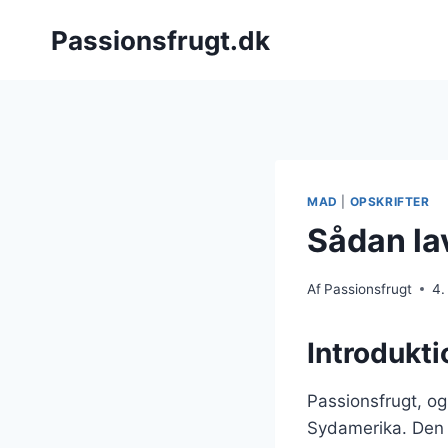
Fortsæt
Passionsfrugt.dk
til
indhold
MAD
|
OPSKRIFTER
Sådan la
Af
Passionsfrugt
4.
Introdukti
Passionsfrugt, og
Sydamerika. Den e