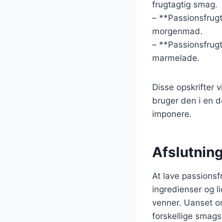
frugtagtig smag.
– **Passionsfrug
morgenmad.
– **Passionsfrug
marmelade.
Disse opskrifter 
bruger den i en d
imponere.
Afslutnin
At lave passionsf
ingredienser og l
venner. Uanset om
forskellige smags