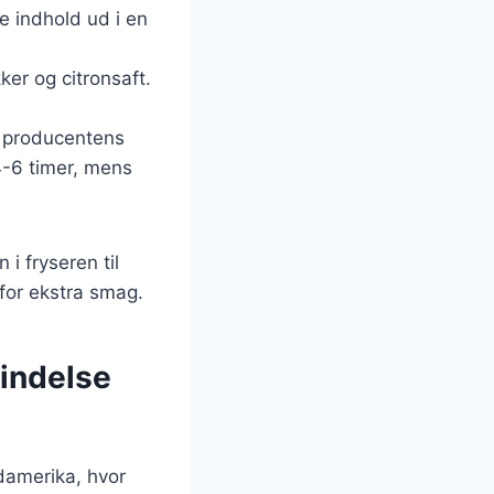
e indhold ud i en
.
ker og citronsaft.
g producentens
4-6 timer, mens
i fryseren til
 for ekstra smag.
rindelse
ydamerika, hvor