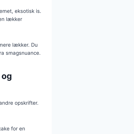
emet, eksotisk is.
 en lækker
 mere lækker. Du
stra smagsnuance.
 og
ndre opskrifter.
cake for en