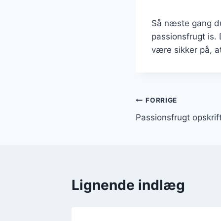
Så næste gang du 
passionsfrugt is.
være sikker på, at
Indlægsnavi
FORRIGE
Passionsfrugt opskrift
Lignende indlæg