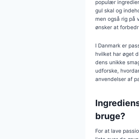
populær ingrediens
gul skal og indeh
men også rig på v
ønsker at forbedr
I Danmark er pass
hvilket har øget 
dens unikke smag k
udforske, hvordan
anvendelser af pa
Ingrediens
bruge?
For at lave passi