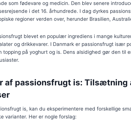
de som fødevare og medicin. Den blev senere introducer
esrejsende i det 16. århundrede. I dag dyrkes passions
opiske regioner verden over, herunder Brasilien, Australi
sionsfrugt blevet en populær ingrediens i mange kulturer
salater og drikkevarer. I Danmark er passionsfrugt især p
topping på yoghurt og is. Dens alsidighed gør den til en
siaster.
r af passionsfrugt is: Tilsætning
ser
sionsfrugt is, kan du eksperimentere med forskellige s
e varianter. Her er nogle forslag: