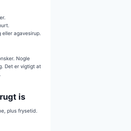
er.
urt.
eller agavesirup.
ønsker. Nogle
 Det er vigtigt at
.
ugt is
e, plus frysetid.