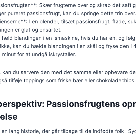
sionsfrugten**: Skær frugterne over og skrab det saftig
ger pureret passionsfrugt, kan du springe dette trin over
enserne**: I en blender, tilsæt passionsfrugt, fløde, suk
ingen er glat og ensartet.
 Hæld blandingen i en ismaskine, hvis du har en, og føl
 ikke, kan du hælde blandingen i en skål og fryse den i 
 minut for at undgå iskrystaller.
t, kan du servere den med det samme eller opbevare den 
så tilføje toppings som friske bær eller chokoladechips
perspektiv: Passionsfrugtens op
else
en lang historie, der går tilbage til de indfødte folk i S