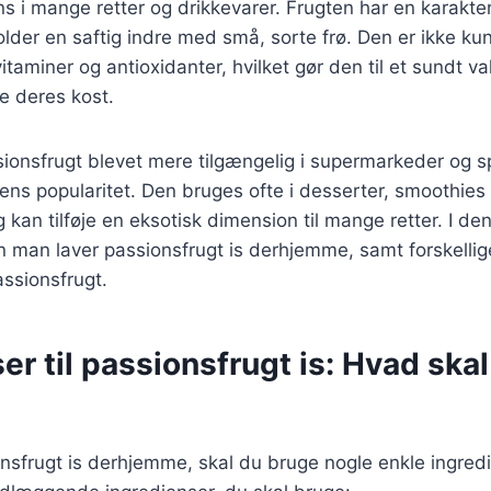
 i mange retter og drikkevarer. Frugten har en karakterist
older en saftig indre med små, sorte frø. Den er ikke k
itaminer og antioxidanter, hvilket gør den til et sundt va
e deres kost.
ionsfrugt blevet mere tilgængelig i supermarkeder og sp
dens popularitet. Den bruges ofte i desserter, smoothies 
an tilføje en eksotisk dimension til mange retter. I denne
 man laver passionsfrugt is derhjemme, samt forskellige
ssionsfrugt.
er til passionsfrugt is: Hvad skal
onsfrugt is derhjemme, skal du bruge nogle enkle ingredi