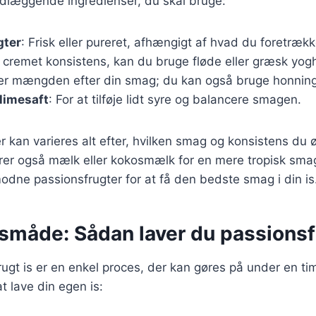
ndlæggende ingredienser, du skal bruge:
gter
: Frisk eller pureret, afhængigt af hvad du foretrækk
n cremet konsistens, kan du bruge fløde eller græsk yogh
ter mængden efter din smag; du kan også bruge honning 
 limesaft
: For at tilføje lidt syre og balancere smagen.
r kan varieres alt efter, hvilken smag og konsistens du 
erer også mælk eller kokosmælk for en mere tropisk smag.
odne passionsfrugter for at få den bedste smag i din is
måde: Sådan laver du passionsfr
rugt is er en enkel proces, der kan gøres på under en tim
at lave din egen is: