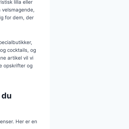
isk lilla eller
un velsmagende,
lg for dem, der
ecialbutikker,
og cocktails, og
 artikel vil vi
 opskrifter og
 du
enser. Her er en