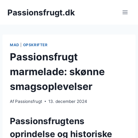
Fortsæt
Passionsfrugt.dk
til
indhold
MAD
|
OPSKRIFTER
Passionsfrugt
marmelade: skønne
smagsoplevelser
Af
Passionsfrugt
13. december 2024
Passionsfrugtens
oprindelse og historiske