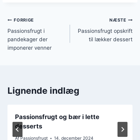
Indlægsnavigation
FORRIGE
NÆSTE
Passionsfrugt i
Passionsfrugt opskrift
pandekager der
til lækker dessert
imponerer venner
Lignende indlæg
Passionsfrugt og bær i lette
desserts
Af
Passionsfrugt
14. december 2024