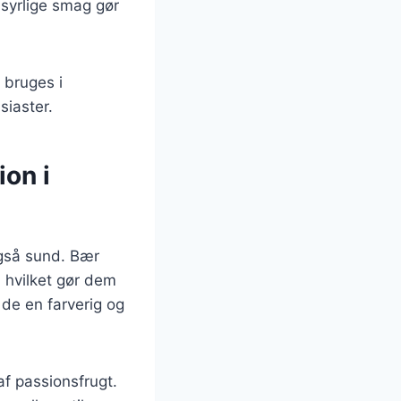
syrlige smag gør
 bruges i
siaster.
on i
gså sund. Bær
 hvilket gør dem
 de en farverig og
af passionsfrugt.