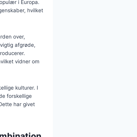
opulær i Europa.
genskaber, hvilket
erden over,
vigtig afgrøde,
roducerer.
vilket vidner om
lige kulturer. I
de forskellige
Dette har givet
ombination