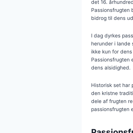
det 16. århundred
Passionsfrugten b
bidrog til dens u
I dag dyrkes pass
herunder i lande 
ikke kun for dens
Passionsfrugten e
dens alsidighed.
Historisk set har
den kristne tradi
dele af frugten r
passionsfrugten e
Passionsfr