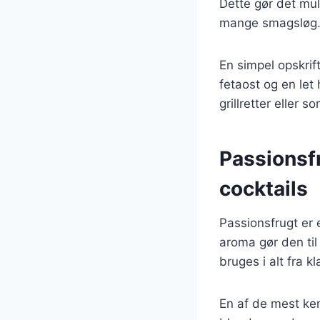
Dette gør det muli
mange smagsløg. D
En simpel opskrif
fetaost og en let 
grillretter eller s
Passionsfr
cocktails
Passionsfrugt er 
aroma gør den til 
bruges i alt fra k
En af de mest ken