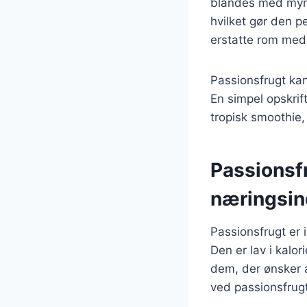
blandes med mynt
hvilket gør den p
erstatte rom me
Passionsfrugt kan
En simpel opskri
tropisk smoothie,
Passionsf
næringsin
Passionsfrugt er
Den er lav i kalor
dem, der ønsker 
ved passionsfrugt