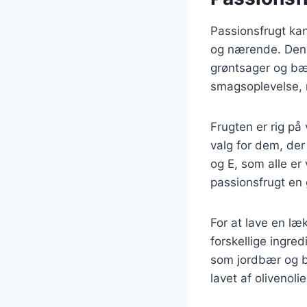
Passionsfrugt kan 
og nærende. Den 
grøntsager og bær.
smagsoplevelse,
Frugten er rig på 
valg for dem, der
og E, som alle e
passionsfrugt en 
For at lave en l
forskellige ingre
som jordbær og b
lavet af olivenoli