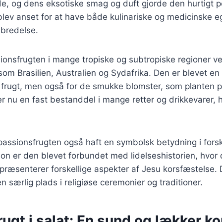
e, og dens eksotiske smag og duft gjorde den hurtigt p
lev anset for at have både kulinariske og medicinske e
dbredelse.
ionsfrugten i mange tropiske og subtropiske regioner v
som Brasilien, Australien og Sydafrika. Den er blevet en 
 frugt, men også for de smukke blomster, som planten p
r nu en fast bestanddel i mange retter og drikkevarer, h
 passionsfrugten også haft en symbolsk betydning i forskel
tion er den blevet forbundet med lidelseshistorien, hvor 
epræsenterer forskellige aspekter af Jesu korsfæstelse. 
n særlig plads i religiøse ceremonier og traditioner.
ugt i salat: En sund og lækker k