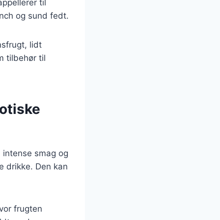
ppellerer til
nch og sund fedt.
frugt, lidt
tilbehør til
otiske
s intense smag og
ke drikke. Den kan
vor frugten