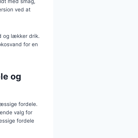
yldt med smag,
ersion ved at
d og lækker drik.
okosvand for en
le og
æssige fordele.
gende valg for
æssige fordele