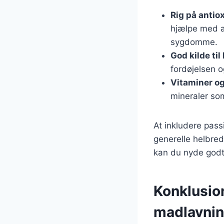
Rig på antio
hjælpe med at
sygdomme.
God kilde til
fordøjelsen 
Vitaminer og
mineraler som
At inkludere pass
generelle helbred
kan du nyde godt
Konklusion
madlavni