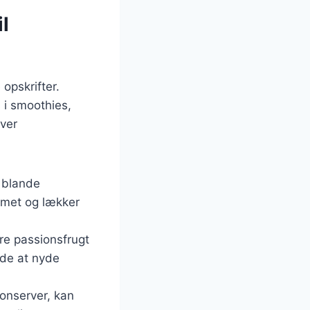
l
opskrifter.
 i smoothies,
æver
t blande
emet og lækker
re passionsfrugt
åde at nyde
konserver, kan