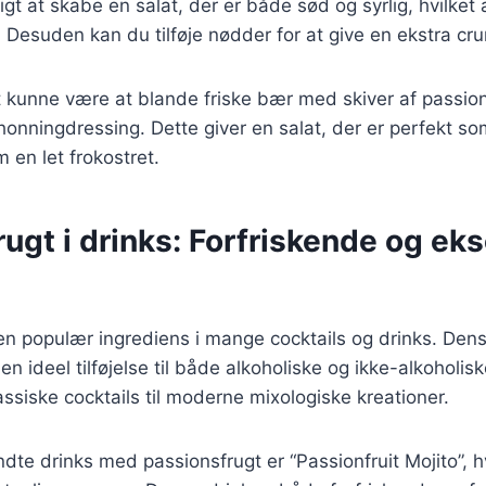
gt at skabe en salat, der er både sød og syrlig, hvilket a
esuden kan du tilføje nødder for at give en ekstra cru
t kunne være at blande friske bær med skiver af passions
honningdressing. Dette giver en salat, der er perfekt som 
om en let frokostret.
ugt i drinks: Forfriskende og eks
en populær ingrediens i mange cocktails og drinks. Den
en ideel tilføjelse til både alkoholiske og ikke-alkoholis
lassiske cocktails til moderne mixologiske kreationer.
dte drinks med passionsfrugt er “Passionfruit Mojito”, h