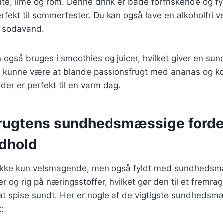
e, lime og rom. Denne drink er både forfriskende og f
erfekt til sommerfester. Du kan også lave en alkoholfri v
d sodavand.
 også bruges i smoothies og juicer, hvilket giver en sun
ft kunne være at blande passionsfrugt med ananas og k
 der er perfekt til en varm dag.
rugtens sundhedsmæssige forde
dhold
 ikke kun velsmagende, men også fyldt med sundhedsm
ier og rig på næringsstoffer, hvilket gør den til et fremra
at spise sundt. Her er nogle af de vigtigste sundhedsm
: