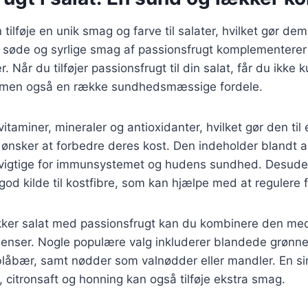
tilføje en unik smag og farve til salater, hvilket gør de
søde og syrlige smag af passionsfrugt komplementerer 
 Når du tilføjer passionsfrugt til din salat, får du ikke 
 men også en række sundhedsmæssige fordele.
vitaminer, mineraler og antioxidanter, hvilket gør den ti
 ønsker at forbedre deres kost. Den indeholder blandt a
r vigtige for immunsystemet og hudens sundhed. Desude
god kilde til kostfibre, som kan hjælpe med at regulere 
ækker salat med passionsfrugt kan du kombinere den me
dienser. Nogle populære valg inkluderer blandede grønne
låbær, samt nødder som valnødder eller mandler. En si
e, citronsaft og honning kan også tilføje ekstra smag.