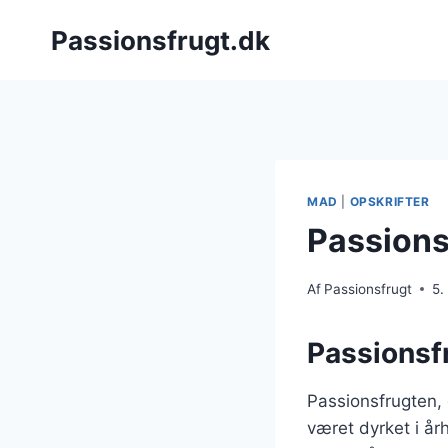
Fortsæt
Passionsfrugt.dk
til
indhold
MAD
|
OPSKRIFTER
Passions
Af
Passionsfrugt
5.
Passionsf
Passionsfrugten,
været dyrket i å