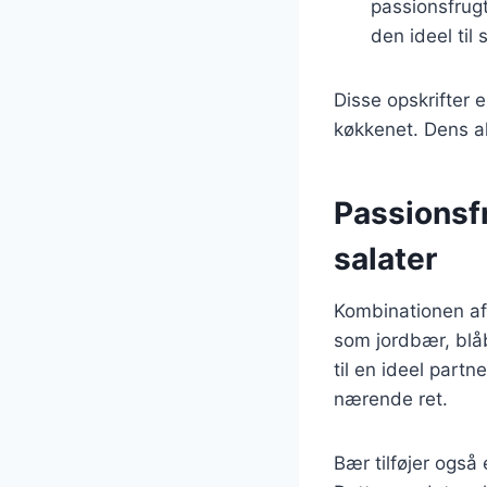
passionsfrug
den ideel til
Disse opskrifter 
køkkenet. Dens al
Passionsfr
salater
Kombinationen af
som jordbær, blåb
til en ideel partn
nærende ret.
Bær tilføjer også