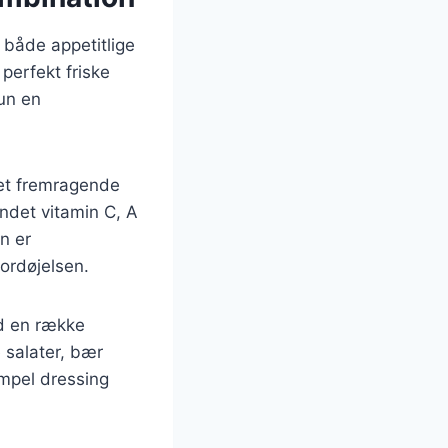
m både appetitlige
perfekt friske
kun en
l et fremragende
ndet vitamin C, A
n er
fordøjelsen.
d en række
 salater, bær
mpel dressing