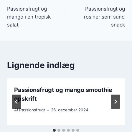
Indlægsnavigation
Passionsfrugt og
Passionsfrugt og
mango i en tropisk
rosiner som sund
salat
snack
Lignende indlæg
Passionsfrugt og mango smoothie
opskrift
Af
Passionsfrugt
26. december 2024