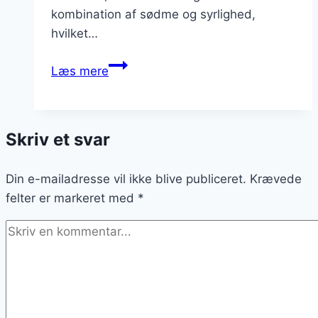
kombination af sødme og syrlighed,
hvilket…
Passionsfrugt
Læs mere
i
salat
for
Skriv et svar
ekstra
smag
Din e-mailadresse vil ikke blive publiceret.
Krævede
felter er markeret med
*