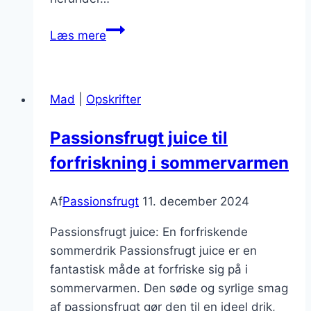
Passionsfrugt
Læs mere
i
salat
med
Mad
|
Opskrifter
nødder
Passionsfrugt juice til
forfriskning i sommervarmen
Af
Passionsfrugt
11. december 2024
Passionsfrugt juice: En forfriskende
sommerdrik Passionsfrugt juice er en
fantastisk måde at forfriske sig på i
sommervarmen. Den søde og syrlige smag
af passionsfrugt gør den til en ideel drik,