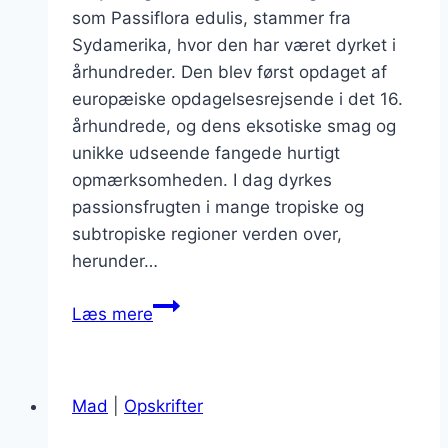
som Passiflora edulis, stammer fra
Sydamerika, hvor den har været dyrket i
århundreder. Den blev først opdaget af
europæiske opdagelsesrejsende i det 16.
århundrede, og dens eksotiske smag og
unikke udseende fangede hurtigt
opmærksomheden. I dag dyrkes
passionsfrugten i mange tropiske og
subtropiske regioner verden over,
herunder…
Passionsfrugt
Læs mere
og
yoghurt
som
Mad
|
Opskrifter
sund
delikatess