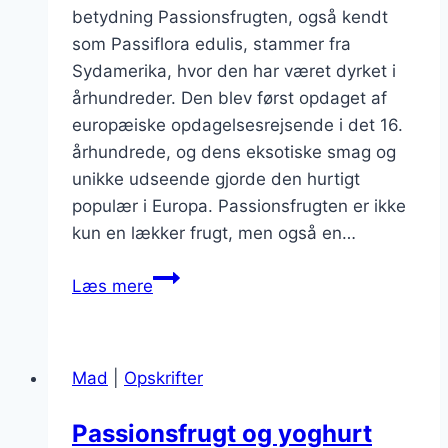
betydning Passionsfrugten, også kendt
som Passiflora edulis, stammer fra
Sydamerika, hvor den har været dyrket i
århundreder. Den blev først opdaget af
europæiske opdagelsesrejsende i det 16.
århundrede, og dens eksotiske smag og
unikke udseende gjorde den hurtigt
populær i Europa. Passionsfrugten er ikke
kun en lækker frugt, men også en…
Passionsfrugt
Læs mere
og
bær
parfait
Mad
|
Opskrifter
til
brunch
Passionsfrugt og yoghurt