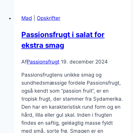
yoghurt
som
Mad
|
Opskrifter
sund
snack
Passionsfrugt i salat for
ekstra smag
Af
Passionsfrugt
19. december 2024
Passionsfrugtens unikke smag og
sundhedsmæssige fordele Passionsfrugt,
også kendt som “passion fruit”, er en
tropisk frugt, der stammer fra Sydamerika.
Den har en karakteristisk rund form og en
hård, lilla eller gul skal. Inden i frugten
findes en saftig, geléagtig masse fyldt
med små, sorte frø. Smagen er en