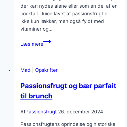
der kan nydes alene eller som en del af en
cocktail. Juice lavet af passionsfrugt er
ikke kun lækker, men også fyldt med
vitaminer og…
Passionsfrugt
Læs mere
juice
til
forfriskning
Mad
|
Opskrifter
i
sommervarmen
Passionsfrugt og bær parfait
til brunch
Af
Passionsfrugt
26. december 2024
Passionsfrugtens oprindelse og historiske