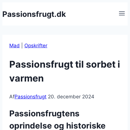
Fortsæt
Passionsfrugt.dk
til
indhold
Mad
|
Opskrifter
Passionsfrugt til sorbet i
varmen
Af
Passionsfrugt
20. december 2024
Passionsfrugtens
oprindelse og historiske