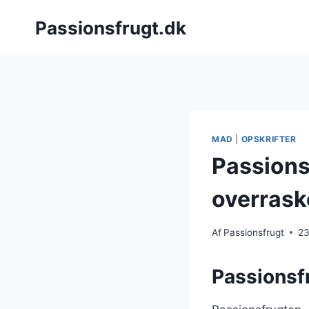
Fortsæt
Passionsfrugt.dk
til
indhold
MAD
|
OPSKRIFTER
Passionsf
overrask
Af
Passionsfrugt
23
Passionsf