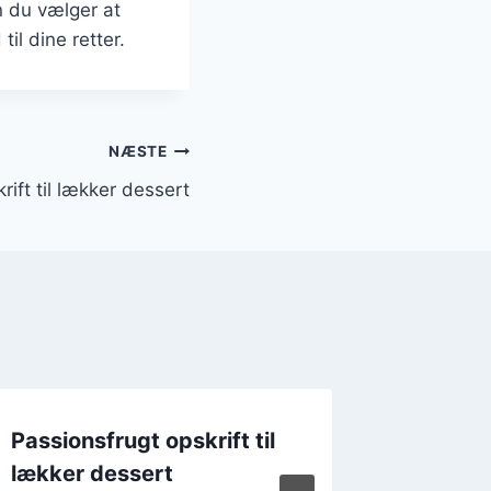
n du vælger at
til dine retter.
NÆSTE
rift til lækker dessert
Passionsfrugt opskrift til
Passion
lækker dessert
chokol