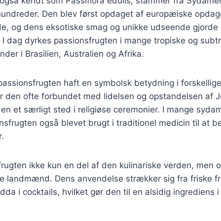
 også kendt som Passiflora edulis, stammer fra Sydamer
rhundreder. Den blev først opdaget af europæiske opdag
de, og dens eksotiske smag og unikke udseende gjorde 
 I dag dyrkes passionsfrugten i mange tropiske og subt
der i Brasilien, Australien og Afrika.
passionsfrugten haft en symbolsk betydning i forskellige 
 er den ofte forbundet med lidelsen og opstandelsen af J
 den et særligt sted i religiøse ceremonier. I mange syd
nsfrugten også blevet brugt i traditionel medicin til at 
r.
frugten ikke kun en del af den kulinariske verden, men o
 landmænd. Dens anvendelse strækker sig fra friske frug
a i cocktails, hvilket gør den til en alsidig ingrediens i