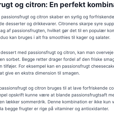
ugt og citron: En perfekt kombin
passionsfrugt og citron skaber en syrlig og forfrisken
både desserter og drikkevarer. Citronens skarpe syre sup
ag af passionsfrugten, hvilket gør det til en populær k
duo kan bruges i alt fra smoothies til kager og salater.
dessert med passionsfrugt og citron, kan man overveje 
en sorbet. Begge retter drager fordel af den friske smag
n tilføjer. For eksempel kan en passionsfrugt cheeseca
r at give en ekstra dimension til smagen.
passionsfrugt og citron bruges til at lave forfriskende coc
pel opskrift kunne være at blande passionsfrugtsaft med
r en lækker sommerdrik. Denne kombination er ikke kun
 begge frugter er rige på vitaminer og antioxidanter.