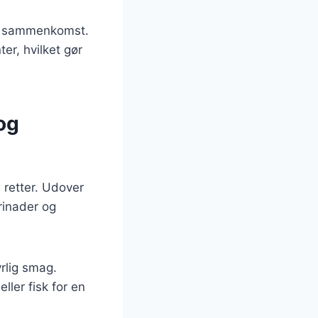
lig sammenkomst.
er, hvilket gør
og
 retter. Udover
rinader og
yrlig smag.
ller fisk for en