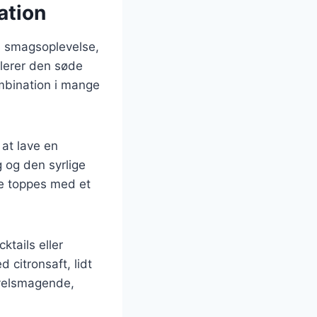
ation
de smagsoplevelse,
plerer den søde
ombination i mange
at lave en
 og den syrlige
ke toppes med et
ktails eller
 citronsaft, lidt
 velsmagende,