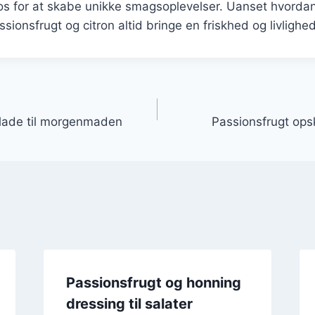
kos for at skabe unikke smagsoplevelser. Uanset hvorda
sionsfrugt og citron altid bringe en friskhed og livlighed 
gation
lade til morgenmaden
Passionsfrugt opsk
Passionsfrugt og honning
dressing til salater