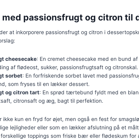
 med passionsfrugt og citron til 
r at inkorporere passionsfrugt og citron i dessertopskri
rslag:
gt cheesecake
: En cremet cheesecake med en bund af k
ng af flødeost, sukker, passionsfrugtsaft og citronskal.
gt sorbet
: En forfriskende sorbet lavet med passionsfrug
d, som fryses til en lækker dessert.
t og citron tart
: En sprød tærtebund fyldt med en blan
saft, citronsaft og æg, bagt til perfektion.
er ikke kun en fryd for øjet, men også en fest for smags
ige lejligheder eller som en lækker afslutning på et må
orskellige toppings som friske bær eller flødeskum for at