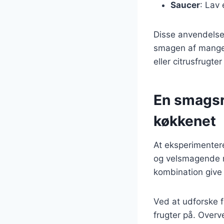
Saucer
: Lav 
Disse anvendelser
smagen af mange
eller citrusfrugt
En smagsr
køkkenet
At eksperimenter
og velsmagende re
kombination give 
Ved at udforske f
frugter på. Over