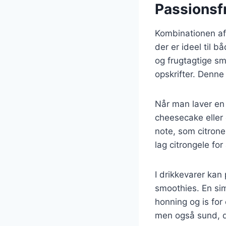
Passionsfr
Kombinationen af 
der er ideel til 
og frugtagtige sm
opskrifter. Denne 
Når man laver en 
cheesecake eller 
note, som citrone
lag citrongele fo
I drikkevarer kan 
smoothies. En sim
honning og is fo
men også sund, da