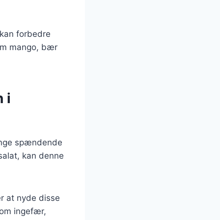
.
 kan forbedre
som mango, bær
 i
 mange spændende
salat, kan denne
er at nyde disse
som ingefær,