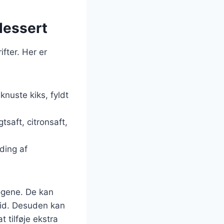
dessert
fter. Her er
nuste kiks, fyldt
tsaft, citronsaft,
ding af
løgene. De kan
ltid. Desuden kan
 tilføje ekstra