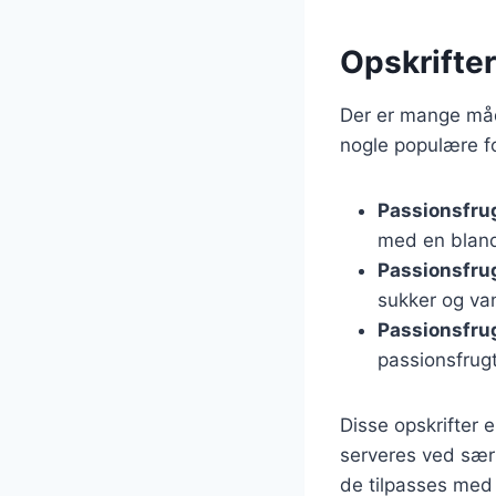
Opskrifter
Der er mange måde
nogle populære fo
Passionsfru
med en blandi
Passionsfru
sukker og van
Passionsfrug
passionsfrugt
Disse opskrifter 
serveres ved særl
de tilpasses med f