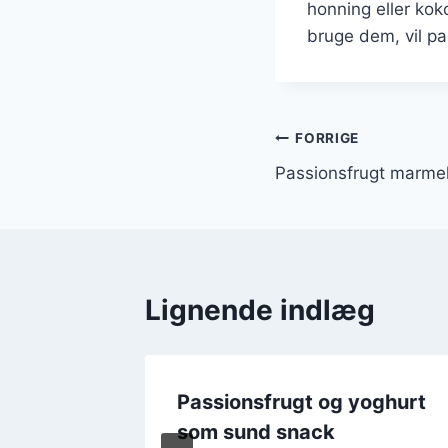
honning eller ko
bruge dem, vil pas
Indlægsnavi
FORRIGE
Passionsfrugt marme
Lignende indlæg
melade
Passionsfrugt og yoghurt
nmad
som sund snack