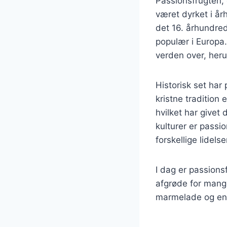
Passionsfrugten,
været dyrket i å
det 16. århundre
populær i Europa.
verden over, herun
Historisk set har 
kristne tradition
hvilket har givet
kulturer er passio
forskellige lidelse
I dag er passions
afgrøde for mange
marmelade og endd