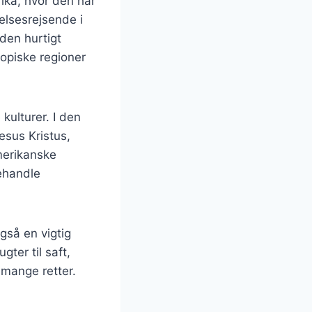
ika, hvor den har
elsesrejsende i
den hurtigt
ropiske regioner
kulturer. I den
esus Kristus,
amerikanske
behandle
gså en vigtig
ter til saft,
 mange retter.