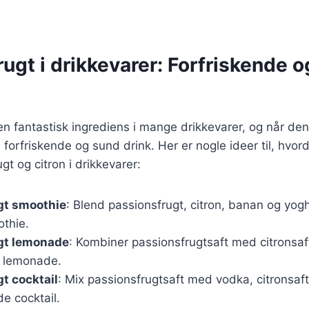
ugt i drikkevarer: Forfriskende 
en fantastisk ingrediens i mange drikkevarer, og når d
n forfriskende og sund drink. Her er nogle ideer til, hvo
gt og citron i drikkevarer:
gt smoothie
: Blend passionsfrugt, citron, banan og yog
thie.
gt lemonade
: Kombiner passionsfrugtsaft med citronsaf
r lemonade.
t cocktail
: Mix passionsfrugtsaft med vodka, citronsaft 
de cocktail.