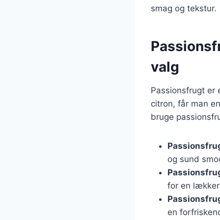
smag og tekstur.
Passionsfr
valg
Passionsfrugt er 
citron, får man e
bruge passionsfru
Passionsfru
og sund smoo
Passionsfru
for en lække
Passionsfrug
en forfrisken