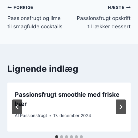
Indlægsnavigation
FORRIGE
NÆSTE
Passionsfrugt og lime
Passionsfrugt opskrift
til smagfulde cocktails
til lækker dessert
Lignende indlæg
Passionsfrugt smoothie med friske
bær
Af
Passionsfrugt
17. december 2024