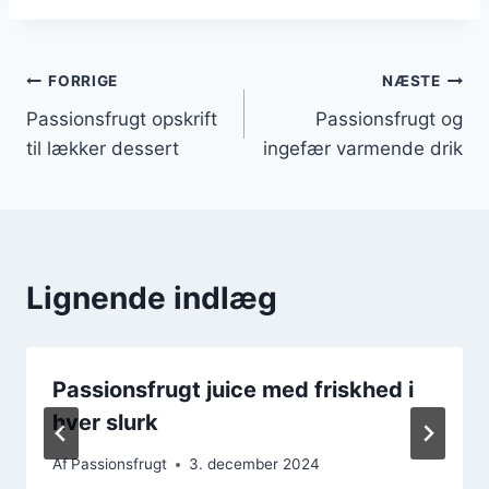
Indlægsnavigation
FORRIGE
NÆSTE
Passionsfrugt opskrift
Passionsfrugt og
til lækker dessert
ingefær varmende drik
Lignende indlæg
Passionsfrugt juice med friskhed i
hver slurk
Af
Passionsfrugt
3. december 2024