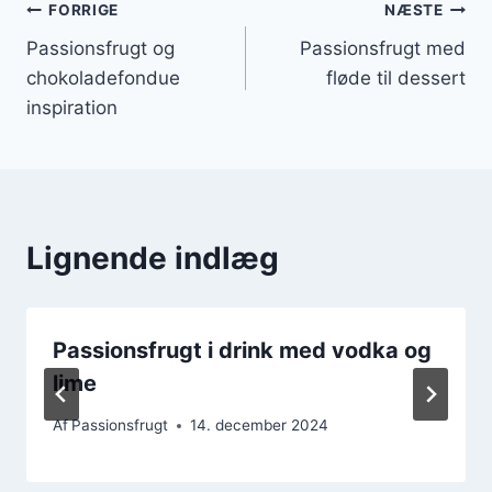
Indlægsnavigation
FORRIGE
NÆSTE
Passionsfrugt og
Passionsfrugt med
chokoladefondue
fløde til dessert
inspiration
Lignende indlæg
Passionsfrugt i drink med vodka og
lime
Af
Passionsfrugt
14. december 2024