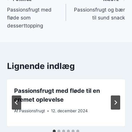
Indlægsnavigation
Passionsfrugt med
Passionsfrugt og bær
fløde som
til sund snack
desserttopping
Lignende indlæg
Passionsfrugt med fløde til en
cremet oplevelse
Af
Passionsfrugt
12. december 2024