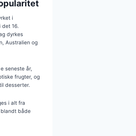
opularitet
rket i
 det 16.
dag dyrkes
n, Australien og
e seneste år,
tiske frugter, og
il desserter.
s i alt fra
t blandt både