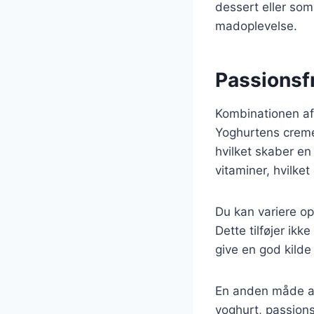
dessert eller som 
madoplevelse.
Passionsf
Kombinationen af
Yoghurtens creme
hvilket skaber en
vitaminer, hvilke
Du kan variere ops
Dette tilføjer ik
give en god kilde
En anden måde at 
yoghurt, passions