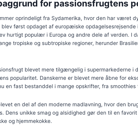
baggrund for passionsfrugtens p
mmer oprindeligt fra Sydamerika, hvor den har været dy
 blev først opdaget af europæiske opdagelsesrejsende i
v hurtigt populær i Europa og andre dele af verden. I 
ange tropiske og subtropiske regioner, herunder Brasilie
ionsfrugt blevet mere tilgængelig i supermarkederne i d
dens popularitet. Danskerne er blevet mere åbne for ekso
nu en fast bestanddel i mange opskrifter, fra smoothies t
levet en del af den moderne madlavning, hvor den bruge
ails. Dens unikke smag og alsidighed gør den til en favori
okke og hjemmekokke.