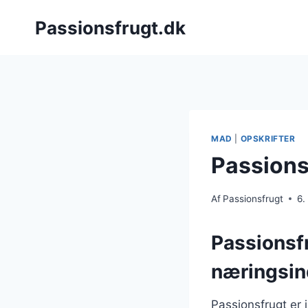
Fortsæt
Passionsfrugt.dk
til
indhold
MAD
|
OPSKRIFTER
Passions
Af
Passionsfrugt
6.
Passionsf
næringsin
Passionsfrugt er