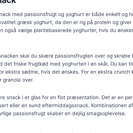
nack med passionsfrugt og yoghurt er både enkelt og hu
valitet græsk yoghurt, da den er rig på protein og give
an også vælge plantebaserede yoghurter, hvis du ønske
 snacken skal du skære passionsfrugten over og skrabe 
 det friske frugtkød med yoghurten i en skål. Du kan til
for ekstra sødme, hvis det ønskes. For en ekstra crunch
r granola over.
e snack i et glas for en flot præsentation. Det er en pe
rt eller en sund eftermiddagssnack. Kombinationen a
rlige passionsfrugt skaber en dejlig smagsoplevelse.