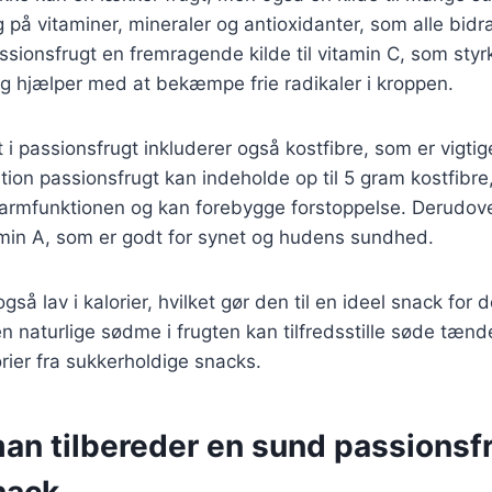
g på vitaminer, mineraler og antioxidanter, som alle bidr
passionsfrugt en fremragende kilde til vitamin C, som styr
g hjælper med at bekæmpe frie radikaler i kroppen.
i passionsfrugt inkluderer også kostfibre, som er vigtig
rtion passionsfrugt kan indeholde op til 5 gram kostfibre,
tarmfunktionen og kan forebygge forstoppelse. Derudov
amin A, som er godt for synet og hudens sundhed.
gså lav i kalorier, hvilket gør den til en ideel snack for
 naturlige sødme i frugten kan tilfredsstille søde tænde
ier fra sukkerholdige snacks.
an tilbereder en sund passionsf
nack