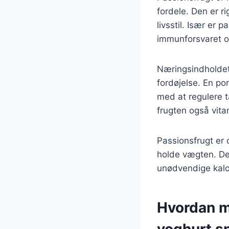
fordele. Den er ri
livsstil. Især er 
immunforsvaret o
Næringsindholdet 
fordøjelse. En po
med at regulere 
frugten også vit
Passionsfrugt er o
holde vægten. Den
unødvendige kalor
Hvordan m
yoghurt s