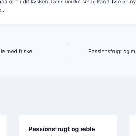
d den i dit køkken. Dens unikke smag kan tilføje en ny 
r.
gation
ie med friske
Passionsfrugt og m
Passionsfrugt og æble