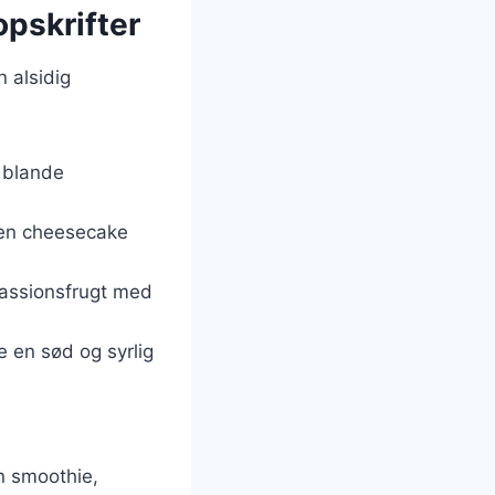
opskrifter
n alsidig
t blande
i en cheesecake
passionsfrugt med
ve en sød og syrlig
n smoothie,