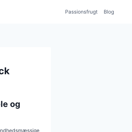
Passionsfrugt
Blog
ack
le og
 sundhedsmæssige