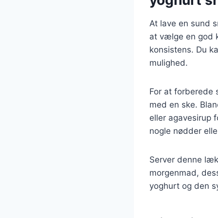
At lave en sund s
at vælge en god k
konsistens. Du k
mulighed.
For at forberede
med en ske. Bland
eller agavesirup 
nogle nødder elle
Server denne lækr
morgenmad, desse
yoghurt og den sy