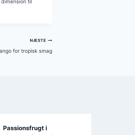
dimension til
NÆSTE
ango for tropisk smag
Passionsfrugt i
Passion