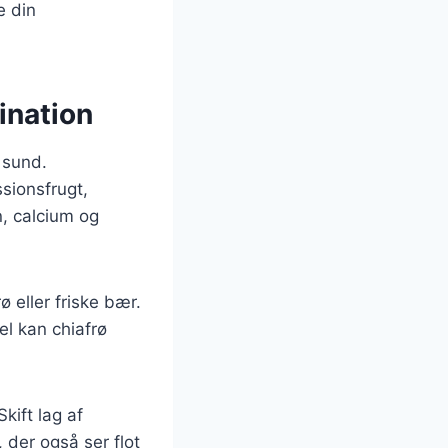
e din
ination
 sund.
sionsfrugt,
n, calcium og
ø eller friske bær.
el kan chiafrø
kift lag af
 der også ser flot