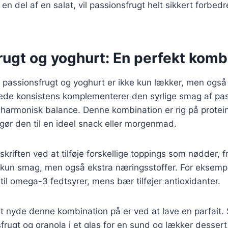
en del af en salat, vil passionsfrugt helt sikkert forbedr
rugt og yoghurt: En perfekt komb
 passionsfrugt og yoghurt er ikke kun lækker, men også
de konsistens komplementerer den syrlige smag af pas
 harmonisk balance. Denne kombination er rig på protei
t gør den til en ideel snack eller morgenmad.
kriften ved at tilføje forskellige toppings som nødder, fr
ke kun smag, men også ekstra næringsstoffer. For eksemp
 til omega-3 fedtsyrer, mens bær tilføjer antioxidanter.
nyde denne kombination på er ved at lave en parfait. S
frugt og granola i et glas for en sund og lækker dessert,