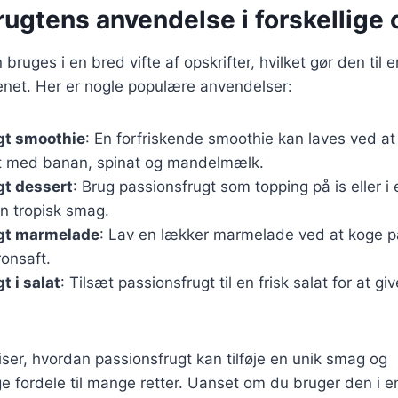
ugtens anvendelse i forskellige 
bruges i en bred vifte af opskrifter, hvilket gør den til e
enet. Her er nogle populære anvendelser:
gt smoothie
: En forfriskende smoothie kan laves ved a
t med banan, spinat og mandelmælk.
gt dessert
: Brug passionsfrugt som topping på is eller 
 en tropisk smag.
gt marmelade
: Lav en lækker marmelade ved at koge 
ronsaft.
t i salat
: Tilsæt passionsfrugt til en frisk salat for at gi
viser, hvordan passionsfrugt kan tilføje en unik smag og
fordele til mange retter. Uanset om du bruger den i e