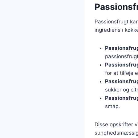
Passionsfr
Passionsfrugt kan 
ingrediens i køkk
Passionsfru
passionsfrug
Passionsfru
for at tilføje
Passionsfru
sukker og cit
Passionsfrug
smag.
Disse opskrifter 
sundhedsmæssige 