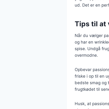
ud. Det er en per
Tips til a
Når du vælger pas
og har en wrinkled
spise. Undgå frug
overmodne.
Opbevar passions
friske i op til e
bedste smag og t
frugtkødet til se
Husk, at passions