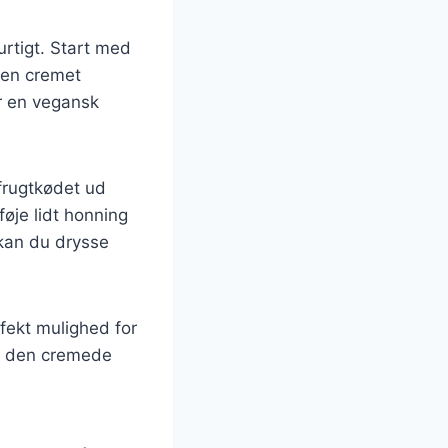
rtigt. Start med
r en cremet
r en vegansk
frugtkødet ud
føje lidt honning
 kan du drysse
rfekt mulighed for
f den cremede