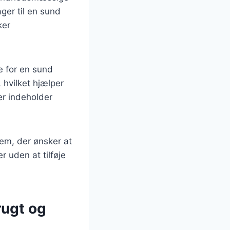
ager til en sund
ker
e for en sund
 hvilket hjælper
er indeholder
 dem, der ønsker at
r uden at tilføje
rugt og