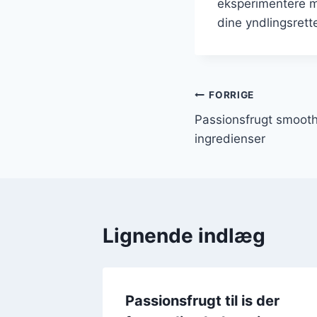
eksperimentere me
dine yndlingsrette
Indlægsnavi
FORRIGE
Passionsfrugt smooth
ingredienser
Lignende indlæg
ron til
Passionsfrugt til is der