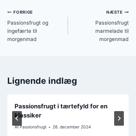
Indlægsnavigation
FORRIGE
NÆSTE
Passionsfrugt og
Passionsfrugt
ingefærte til
marmelade til
morgenmad
morgenmad
Lignende indlæg
Passionsfrugt i tærtefyld for en
klassiker
Af
Passionsfrugt
28. december 2024